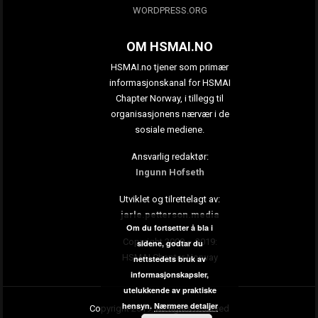
WORDPRESS.ORG
OM HSMAI.NO
HSMAI.no tjener som primær
informasjonskanal for HSMAI
Chapter Norway, i tillegg til
organisasjonens nærvær i de
sosiale mediene.
Ansvarlig redaktør:
Ingunn Hofseth
Utviklet og tilrettelagt av:
jarle.petterson.media
Om du fortsetter å bla i
Copyright 2009 – 2019:
sidene, godtar du
HSMAI Chapter Norway
nettstedets bruk av
informasjonskapsler,
utelukkende av praktiske
hensyn.
Nærmere detaljer
Copyright 2019. All rights reserved