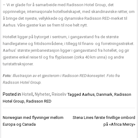
– Vi er glade for å samarbeide med Radisson Hotel Group, det
opprinnelige, internasjonale hotellselskapet, med skandinaviske røtter, om
å bringe det nyeste, vellykkede og dynamiske Radisson RED-merket til
Aarhus. Våre gjester kan se frem til noe helt nytt.
Hotellet ligger på bytorget i sentrum, i gangavstand fra de største
handlegatene og fritidsområdene, i tillegg til finans- og forretningsstrøket.
Aarhus’ største jernbanestasjon ligger i gangavstand fra hotellet, og gir
gjestene enkel reise til og fra flyplassen (cirka 40 km unna) og andre
turistattraksjoner.
Foto:
Illustrasjon av et gjesterom i Radisson RED-konseptet. Foto fra
Radisson Hotel Group.
Posted in
Hotell
,
Nyheter
,
Reiseliv
Tagged
Aarhus
,
Danmark
,
Radisson
Hotel Group
,
Radisson RED
Innleggsnavigasjon
Norwegian med flyvninger mellom
Stena Lines første frivillige ombord
Europa og Canada
på «Africa Mercy»