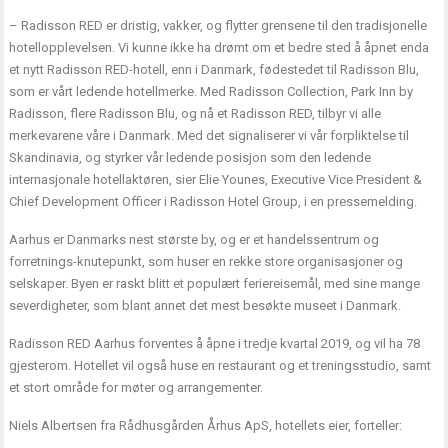
– Radisson RED er dristig, vakker, og flytter grensene til den tradisjonelle
hotellopplevelsen. Vi kunne ikke ha drømt om et bedre sted å åpnet enda
et nytt Radisson RED-hotell, enn i Danmark, fødestedet til Radisson Blu,
som er vårt ledende hotellmerke. Med Radisson Collection, Park Inn by
Radisson, flere Radisson Blu, og nå et Radisson RED, tilbyr vi alle
merkevarene våre i Danmark. Med det signaliserer vi vår forpliktelse til
Skandinavia, og styrker vår ledende posisjon som den ledende
internasjonale hotellaktøren, sier Elie Younes, Executive Vice President &
Chief Development Officer i Radisson Hotel Group, i en pressemelding.
Aarhus er Danmarks nest største by, og er et handelssentrum og
forretnings-knutepunkt, som huser en rekke store organisasjoner og
selskaper. Byen er raskt blitt et populært feriereisemål, med sine mange
severdigheter, som blant annet det mest besøkte museet i Danmark.
Radisson RED Aarhus forventes å åpne i tredje kvartal 2019, og vil ha 78
gjesterom. Hotellet vil også huse en restaurant og et treningsstudio, samt
et stort område for møter og arrangementer.
Niels Albertsen fra Rådhusgården Århus ApS, hotellets eier, forteller: