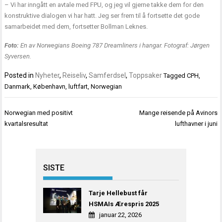
– Vi har inngått en avtale med FPU, og jeg vil gjerne takke dem for den
konstruktive dialogen vi har hatt. Jeg ser frem til å fortsette det gode
samarbeidet med dem, fortsetter Bollman Leknes.
Foto:
En av Norwegians Boeing 787 Dreamliners i hangar. Fotograf: Jørgen
Syversen.
Posted in
Nyheter
,
Reiseliv
,
Samferdsel
,
Toppsaker
Tagged
CPH
,
Danmark
,
København
,
luftfart
,
Norwegian
Innleggsnavigasjon
Norwegian med positivt
Mange reisende på Avinors
kvartalsresultat
lufthavner i juni
SISTE
Tarje Hellebust får
HSMAIs Ærespris 2025
januar 22, 2026