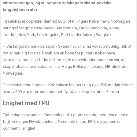
vintersesongen, og vil betjene selskapets skandinaviske
langdistanseruter.
Flyselskapet oppretter dermed 80 pilotstillinger i København. Norwegian
har også langdistanse-baser i Amsterdam, Paris, Barcelona, Roma,
London, New York, Los Angeles, Fort Lauderdale og Bangkok.
– Vår langdistanse-operasjon i Skandinavia har nå vokst betydelig, slik at
det er naturlig for oss å etablere en base for piloter i København.
Københavnbasen vil bidra til å forenkle og styrke virksomheten vår, og
skape lokale arbeidsplasser, sier Helga Bollmann Leknes, HR-direktør i
Norwegian.
Den eksisterende basen i København har per i dag over 500 medarbeidere,
hvorav 200 er piloter, som primært flyr på selskapets ruter i Europa.
Enighet med FPU
Etableringen av basen i Danmark er blitt gjort i samråd med den danske
fagforeningen Flyvebranchens Personale Union, FPU, og partene er
kommet til enighet: