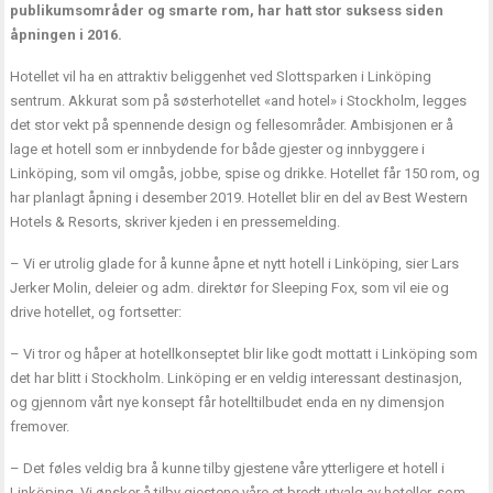
publikumsområder og smarte rom, har hatt stor suksess siden
åpningen i 2016.
Hotellet vil ha en attraktiv beliggenhet ved Slottsparken i Linköping
sentrum. Akkurat som på søsterhotellet «and hotel» i Stockholm, legges
det stor vekt på spennende design og fellesområder. Ambisjonen er å
lage et hotell som er innbydende for både gjester og innbyggere i
Linköping, som vil omgås, jobbe, spise og drikke. Hotellet får 150 rom, og
har planlagt åpning i desember 2019. Hotellet blir en del av Best Western
Hotels & Resorts, skriver kjeden i en pressemelding.
– Vi er utrolig glade for å kunne åpne et nytt hotell i Linköping, sier Lars
Jerker Molin, deleier og adm. direktør for Sleeping Fox, som vil eie og
drive hotellet, og fortsetter:
– Vi tror og håper at hotellkonseptet blir like godt mottatt i Linköping som
det har blitt i Stockholm. Linköping er en veldig interessant destinasjon,
og gjennom vårt nye konsept får hotelltilbudet enda en ny dimensjon
fremover.
– Det føles veldig bra å kunne tilby gjestene våre ytterligere et hotell i
Linköping. Vi ønsker å tilby gjestene våre et bredt utvalg av hoteller, som