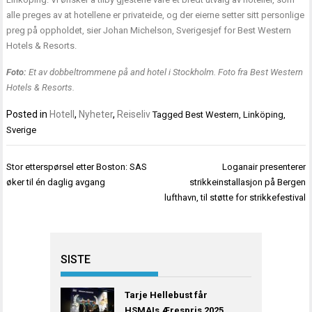
alle preges av at hotellene er privateide, og der eierne setter sitt personlige
preg på oppholdet, sier Johan Michelson, Sverigesjef for Best Western
Hotels & Resorts.
Foto:
Et av dobbeltrommene på and hotel i Stockholm. Foto fra Best Western
Hotels & Resorts.
Posted in
Hotell
,
Nyheter
,
Reiseliv
Tagged
Best Western
,
Linköping
,
Sverige
Innleggsnavigasjon
Stor etterspørsel etter Boston: SAS
Loganair presenterer
øker til én daglig avgang
strikkeinstallasjon på Bergen
lufthavn, til støtte for strikkefestival
SISTE
Tarje Hellebust får
HSMAIs Ærespris 2025