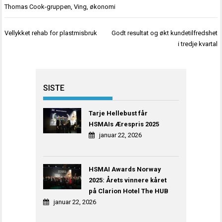
Thomas Cook-gruppen
,
Ving
,
økonomi
Innleggsnavigasjon
Vellykket rehab for plastmisbruk
Godt resultat og økt kundetilfredshet
i tredje kvartal
SISTE
Tarje Hellebust får
HSMAIs Ærespris 2025
januar 22, 2026
HSMAI Awards Norway
2025: Årets vinnere kåret
på Clarion Hotel The HUB
januar 22, 2026