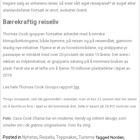
tregere salg av vinterens reiser, så viser vårt eget reisepanel* at suget etter
utenlandsferier fortsatt er stort, avslutter Grønli.
Bærekraftig reiseliv
Thomas Cook-gruppen fortsetter arbeidet med å minske
klimapåvirkningene, både hjemme, på reisen og på reisemålet, gjennom
stadig nye initiativer. Flyene er et av hovedområdene, og utslippene pr
passasjer er minsket med over 20 prosent de siste 15 årene. Det siste i
rekken av miljøinitiativer, er gruppens satsing på å minimere bruken av
plast. Først ute er et løfte om å fjerne 70 millioner plastartikler i løpet av
2019.
Les hele Thomas Cook Groups rapport
her
.
*Vings reisepanel, som ble gjennomført i november, viser at kun 2,5 prosent ikke har planer
om å bestille en ferie i løpet av det kommende året. Dette er basert på 28.815 nordiske svar.
Foto:
Casa Cook Chania har en moderne, trendy og stilrent design, som
smelter inn i de grønne omgivelsene. Foto fra Ving.
Posted in
Nyheter
,
Reiseliv
,
Toppsaker
,
Turisme
Tagged
Norden
,