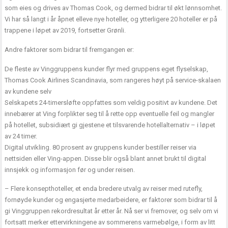
som eies og drives av Thomas Cook, og dermed bidrar til økt lønnsomhet.
Vi har så langt i år åpnet elleve nye hoteller, og ytterligere 20 hoteller er på
trappene i løpet av 2019, fortsetter Grønli.
Andre faktorer som bidrar til fremgangen er:
De fleste av Vinggruppens kunder flyr med gruppens eget flyselskap,
Thomas Cook Airlines Scandinavia, som rangeres høyt på service-skalaen
av kundene selv
Selskapets 24-timersløfte oppfattes som veldig positivt av kundene. Det
innebærer at Ving forplikter seg til å rette opp eventuelle feil og mangler
på hotellet, subsidiært gi gjestene et tilsvarende hotellalternativ – i løpet
av 24 timer.
Digital utvikling. 80 prosent av gruppens kunder bestiller reiser via
nettsiden eller Ving-appen. Disse blir også blant annet brukt til digital
innsjekk og informasjon før og under reisen.
– Flere konsepthoteller, et enda bredere utvalg av reiser med rutefly,
fornøyde kunder og engasjerte medarbeidere, er faktorer som bidrar til å
gi Vinggruppen rekordresultat år etter år. Nå ser vi fremover, og selv om vi
fortsatt merker ettervirkningene av sommerens varmebølge, i form av litt