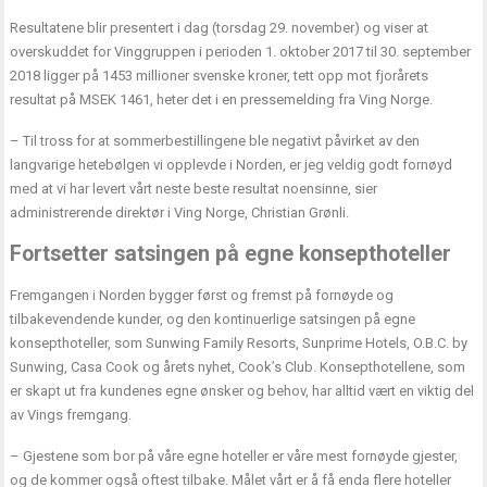
Resultatene blir presentert i dag (torsdag 29. november) og viser at
overskuddet for Vinggruppen i perioden 1. oktober 2017 til 30. september
2018 ligger på 1453 millioner svenske kroner, tett opp mot fjorårets
resultat på MSEK 1461, heter det i en pressemelding fra Ving Norge.
– Til tross for at sommerbestillingene ble negativt påvirket av den
langvarige hetebølgen vi opplevde i Norden, er jeg veldig godt fornøyd
med at vi har levert vårt neste beste resultat noensinne, sier
administrerende direktør i Ving Norge, Christian Grønli.
Fortsetter satsingen på egne konsepthoteller
Fremgangen i Norden bygger først og fremst på fornøyde og
tilbakevendende kunder, og den kontinuerlige satsingen på egne
konsepthoteller, som Sunwing Family Resorts, Sunprime Hotels, O.B.C. by
Sunwing, Casa Cook og årets nyhet, Cook’s Club. Konsepthotellene, som
er skapt ut fra kundenes egne ønsker og behov, har alltid vært en viktig del
av Vings fremgang.
– Gjestene som bor på våre egne hoteller er våre mest fornøyde gjester,
og de kommer også oftest tilbake. Målet vårt er å få enda flere hoteller