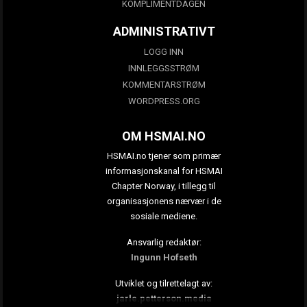
KOMPLIMENTDAGEN
ADMINISTRATIVT
LOGG INN
INNLEGGSSTRØM
KOMMENTARSTRØM
WORDPRESS.ORG
OM HSMAI.NO
HSMAI.no tjener som primær
informasjonskanal for HSMAI
Chapter Norway, i tillegg til
organisasjonens nærvær i de
sosiale mediene.
Ansvarlig redaktør:
Ingunn Hofseth
Utviklet og tilrettelagt av:
jarle.petterson.media