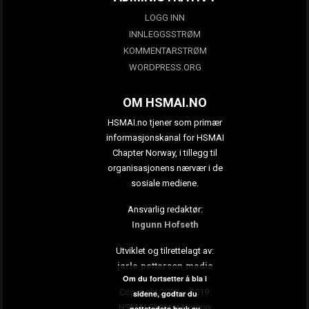
LOGG INN
INNLEGGSSTRØM
KOMMENTARSTRØM
WORDPRESS.ORG
OM HSMAI.NO
HSMAI.no tjener som primær
informasjonskanal for HSMAI
Chapter Norway, i tillegg til
organisasjonens nærvær i de
sosiale mediene.
Ansvarlig redaktør:
Ingunn Hofseth
Utviklet og tilrettelagt av:
jarle.petterson.media
Om du fortsetter å bla i
Copyright 2009 – 2019:
sidene, godtar du
HSMAI Chapter Norway
nettstedets bruk av