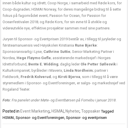
innen både kultur og idrett; Coop Norge, i samarbeid med Røde kors, for
Coop-dugnaden; HSMAI Norway, for deres mangeårige bidrag til å sette
fokus på fagområdet event; Passion for Ocean, for Passion for
Oceanfestivalen 2018; og Røde Kors, for sin evne til å utvikle og
videreutvikle nye, effektive prosjekter sammen med sine partnere.
Juryen til Sponsor- og Eventprisen 2019 består av, i tillegg til juryleder og
førsteamanuensis ved Høyskolen Kristiania
Rune Bjerke
:
Sponsoransvarlig i Lyse,
Cathrine Suttie
; Senior Marketing Partner i
Nordea,
Hege Fløymo Gefle
; assisterende markedssjef i Norges
Idrettsforbund,
Bente E. Widding
; daglig leder
Ole Petter Søllesvik
i
Kulturkompaniet; byråleder i Maverix,
Linda Nordheim
; partner i
Fieldwork,
Fredrik Kolverud
; og
Kirsti Bjerva
, som i tillegg til å være
styremedlem i Sponsor- og Eventforeningen, er salgs- og markedssjef ved
Rogaland Teater.
Foto:
Fra panelet under Møte- og Eventbørsen på Fornebu i januar 2018.
Posted in
Event Marketing
,
HSMAI
,
Nyheter
,
Toppsaker
Tagged
HSMAI
,
Sponsor- og Eventforeningen
,
Sponsor- og eventprisen