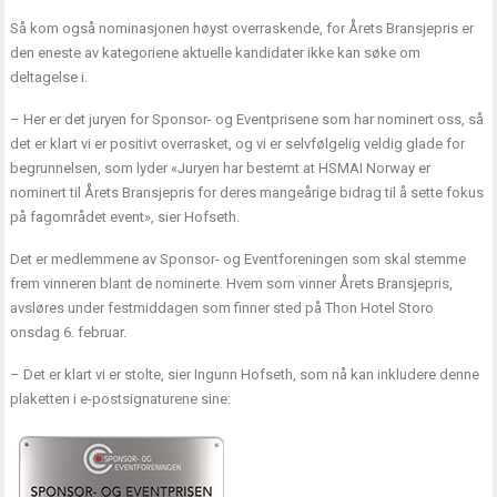
Så kom også nominasjonen høyst overraskende, for Årets Bransjepris er
den eneste av kategoriene aktuelle kandidater ikke kan søke om
deltagelse i.
– Her er det juryen for Sponsor- og Eventprisene som har nominert oss, så
det er klart vi er positivt overrasket, og vi er selvfølgelig veldig glade for
begrunnelsen, som lyder «Juryen har bestemt at HSMAI Norway er
nominert til Årets Bransjepris for deres mangeårige bidrag til å sette fokus
på fagområdet event», sier Hofseth.
Det er medlemmene av Sponsor- og Eventforeningen som skal stemme
frem vinneren blant de nominerte. Hvem som vinner Årets Bransjepris,
avsløres under festmiddagen som finner sted på Thon Hotel Storo
onsdag 6. februar.
– Det er klart vi er stolte, sier Ingunn Hofseth, som nå kan inkludere denne
plaketten i e-postsignaturene sine: