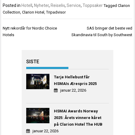
Posted in
Hotell
,
Nyheter
,
Reiseliv
,
Service
,
Toppsaker
Tagged
Clarion
Collection
,
Clarion Hotel
,
Tripadvisor
Innleggsnavigasjon
Nytt rekordår for Nordic Choice
SAS bringer det beste ved
Hotels
Skandinavia til South by Southwest
SISTE
Tarje Hellebust får
HSMAIs Ærespris 2025
januar 22, 2026
HSMAI Awards Norway
2025: Årets vinnere kåret
på Clarion Hotel The HUB
januar 22, 2026