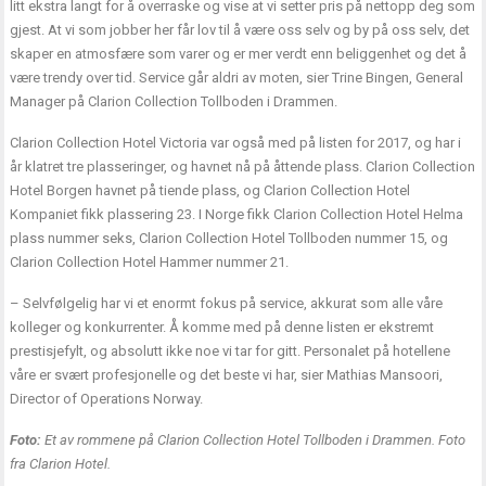
litt ekstra langt for å overraske og vise at vi setter pris på nettopp deg som
gjest. At vi som jobber her får lov til å være oss selv og by på oss selv, det
skaper en atmosfære som varer og er mer verdt enn beliggenhet og det å
være trendy over tid. Service går aldri av moten, sier Trine Bingen, General
Manager på Clarion Collection Tollboden i Drammen.
Clarion Collection Hotel Victoria var også med på listen for 2017, og har i
år klatret tre plasseringer, og havnet nå på åttende plass. Clarion Collection
Hotel Borgen havnet på tiende plass, og Clarion Collection Hotel
Kompaniet fikk plassering 23. I Norge fikk Clarion Collection Hotel Helma
plass nummer seks, Clarion Collection Hotel Tollboden nummer 15, og
Clarion Collection Hotel Hammer nummer 21.
– Selvfølgelig har vi et enormt fokus på service, akkurat som alle våre
kolleger og konkurrenter. Å komme med på denne listen er ekstremt
prestisjefylt, og absolutt ikke noe vi tar for gitt. Personalet på hotellene
våre er svært profesjonelle og det beste vi har, sier Mathias Mansoori,
Director of Operations Norway.
Foto:
Et av rommene på Clarion Collection Hotel Tollboden i Drammen. Foto
fra Clarion Hotel.