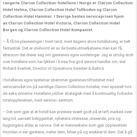
rangerte Clarion Collection-hotellene i Norge er Clarion Collection
Hotel Helma, Clarion Collection Hotel Tollboden og Clarion
Collection Hotel Hammer. I Sverige hentes serviceprisen hjem
av Clarion Collection Hotel Victoria, Clarion Collection Hotel
Borgen og Clarion Collection Hotel Kompaniet.
– Å få tre plasseringer i hvert land, med dagens store hotellutvalg, er helt
fantastisk. Det er utvilsomt en av de beste utmerkelsene man kan få,
ettersom det dreier seg om gjestenes egne vurderinger. Jeg er utrolig stolt
over hotellene som har lykkes i å vise hva god service handler om, sier
Richard Svartvik, Director of Operations Sweden & Baltics.
I hotellenes egne systemer strømmer gjestenes tilfredshet med
servicenivået inn på samtlige Clarion Collection-hoteller, men spesielt hos
de seks vinnerne. Hotellene jobber strategisk med å kontinuerlig forbedre
totalopplevelsen, med service i sentrum.
– Det som gjør at et hotell kan prestere svært godt på et tøft marked over
lang tid, uansett beliggenhet, nyhetens interesse, utseende, pris og
bygningens alder, er
service
. Det er menneskene som gjør opplevelsen.
Hvordan vi ser gjestene, møter dem, hilser på og snakker til dem. Det å gå