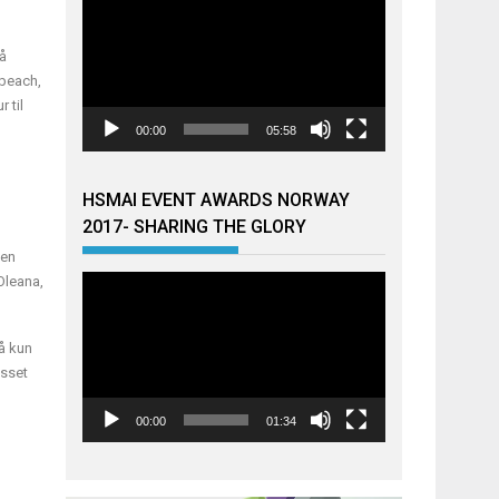
 å
 beach,
 til
00:00
05:58
HSMAI EVENT AWARDS NORWAY
2017- SHARING THE GLORY
den
Oleana,
Videoavspiller
på kun
asset
00:00
01:34