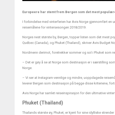
Europeere har stemt frem Bergen som det mest populære 
I forbindelse med vinterferien har Avis Norge gjennomført en 
reisemålene for vintersesongen 2018/2019.
Norges nest største by, Bergen, topper listen som det mest pop
Québec (Canada), og Phuket (Thailand), skriver Avis Budget N
Nordmenn derimot, foretrekker sommer og sol i Phuket som reisem
– Det er gøy å se at Norge som destinasjon er i særstilling so
Norge.
– Vi ser at Instagram-vennlige og mindre, uoppdagede reisemål 
leverer Bergen som destinasjon på begge disse kriteriene, fort
Avis Norge har samlet reiseinspirasjon for den ultimative vint
Phuket (Thailand)
Thailands største øy, Phuket, er kjent for sine idylliske strende