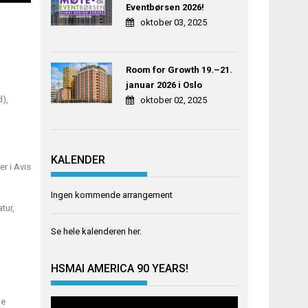
Eventbørsen 2026!
oktober 03, 2025
Room for Growth 19.–21.
januar 2026 i Oslo
d),
oktober 02, 2025
KALENDER
r i Avis
Ingen kommende arrangement
tur,
Se hele kalenderen
her
.
HSMAI AMERICA 90 YEARS!
de
Videoavspiller