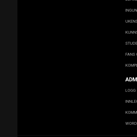
INGUN
UKEN
KUNN
STUD
FANS 
KOMP
ADM
LOGG 
INNL
KOMM
WORD