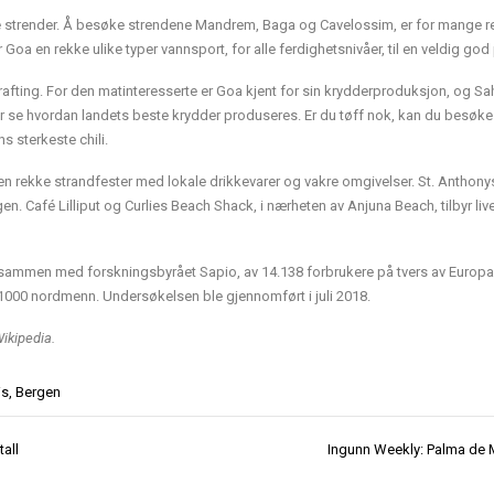
te strender. Å besøke strendene Mandrem, Baga og Cavelossim, er for mange r
Goa en rekke ulike typer vannsport, for alle ferdighetsnivåer, til en veldig god 
 rafting. For den matinteresserte er Goa kjent for sin krydderproduksjon, og Sa
 får se hvordan landets beste krydder produseres. Er du tøff nok, kan du besøke
 sterkeste chili.
en rekke strandfester med lokale drikkevarer og vakre omgivelser. St. Anthonys
. Café Lilliput og Curlies Beach Shack, i nærheten av Anjuna Beach, tilbyr liv
sammen med forskningsbyrået Sapio, av 14.138 forbrukere på tvers av Europa
1000 nordmenn. Undersøkelsen ble gjennomført i juli 2018.
Wikipedia.
is
,
Bergen
tall
Ingunn Weekly: Palma de 