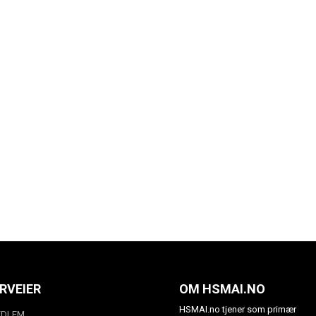
RVEIER
OM HSMAI.NO
HSMAI.no tjener som primær
EDLEM