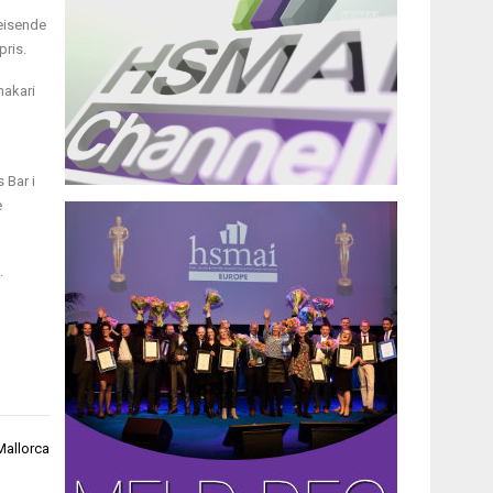
eisende
pris.
hakari
 Bar i
e
.
Mallorca