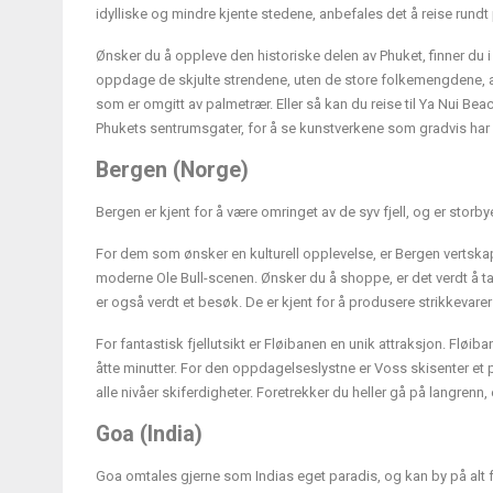
idylliske og mindre kjente stedene, anbefales det å reise ru
Ønsker du å oppleve den historiske delen av Phuket, finner du 
oppdage de skjulte strendene, uten de store folkemengdene, an
som er omgitt av palmetrær. Eller så kan du reise til Ya Nui Beac
Phukets sentrumsgater, for å se kunstverkene som gradvis har
Bergen (Norge)
Bergen er kjent for å være omringet av de syv fjell, og er sto
For dem som ønsker en kulturell opplevelse, er Bergen vertskap
moderne Ole Bull-scenen. Ønsker du å shoppe, er det verdt å ta 
er også verdt et besøk. De er kjent for å produsere strikkevare
For fantastisk fjellutsikt er Fløibanen en unik attraksjon. Fløib
åtte minutter. For den oppdagelseslystne er Voss skisenter et p
alle nivåer skiferdigheter. Foretrekker du heller gå på langrenn, 
Goa (India)
Goa omtales gjerne som Indias eget paradis, og kan by på alt fra 