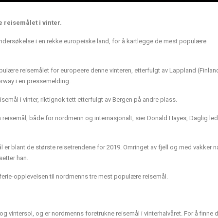
reisemålet i vinter.
undersøkelse i en rekke europeiske land, for å kartlegge de mest populære
ulære reisemålet for europeere denne vinteren, etterfulgt av Lappland (Finlan
orway i en pressemelding.
ål i vinter, riktignok tett etterfulgt av Bergen på andre plass.
m reisemål, både for nordmenn og internasjonalt, sier Donald Hayes, Daglig lede
er blant de største reisetrendene for 2019. Omringet av fjell og med vakker na
setter han.
erferie-opplevelsen til nordmenns tre mest populære reisemål.
r og vintersol, og er nordmenns foretrukne reisemål i vinterhalvåret. For å finne 