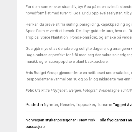
For dem som ønsker strandliv, byr Goa på noen av Indias bes
hovedformålet med turen til Goa. Er du opplevelseslysten, tilbyr 
Her kan du prøve alt fra surfing, paragliding, kajakkpadling og
Spice Farm er verdt et besøk. De tilbyr guidede turer, hvor du
Tropical Spice Plantation i Ponda-området, og smake på verdens
Goa gjør mye ut av de vakre og solfylte dagene, og arrangerer 
Baga-bukten er perfekt for å få med seg den vakre solnedgangen
musikk og er superpopulære blant backpackere.
Avis Budget Group gjennomførte en nettbasert undersøkelse, 
Respondentene var mellom 10 og 66 år, og inkluderte mer enn 
Foto:
Utsikt fra Fløyfjellet i Bergen. Fotograf: Svein-Magne Tunli/
Posted in
Nyheter
,
Reiseliv
,
Toppsaker
,
Turisme
Tagged
Av
Innleggsnavigasjon
Norwegian styrker posisjonen i New York – slår flygiganter i an
passasjerer