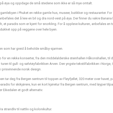
ndt på øya og oppdage de små stedene som ikke er så mye omtalt.
i gamlebyen i Phuket en rekke gamle hus, museer, butikker og restauranter. For
befales det å leie en bil og dra nord-vest på øya. Der finner du vakre Banana
h, et paradis som er kjent for snorkling. For å oppleve kulturen, anbefales en tur
 dukket opp på veggene over hele byen.
rbyen som har greid å beholde småby-sjarmen.
 for en rekke konserter, fra den middelalderske steinhallen Håkonshallen, til 
turen til gull- og sølvtøyfabrikken Arven. Den yngste tekstilfabrikken i Norge, 
r i prisvinnende norsk design.
anen tar deg fra Bergen sentrum til toppen av Fløyfjellet, 320 meter over havet, 
aradis for skikjørere, kun en kort kjøretur fra Bergen sentrum, med løyper tilp
er Eikedalen et godt alternativ.
strandliv til nattliv og kolonikultur.