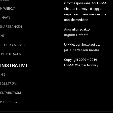
informasjonskanal for HSMAI
N WEEKLY
Chapter Norway, i tillegg til
organisasjonens nærvær i de
S NAVN
sosiale mediene.
SKAPSBANKEN
Ansvarlig redaktør:
Ingunn Hofseth
ENT
Utviklet og tilrettelagt av:
OF GOOD SERVICE
jarle.petterson.media
LIMENTDAGEN
Copyright 2009 – 2019:
INISTRATIVT
HSMAI Chapter Norway
INN
EGGSSTRØM
ENTARSTRØM
PRESS.ORG