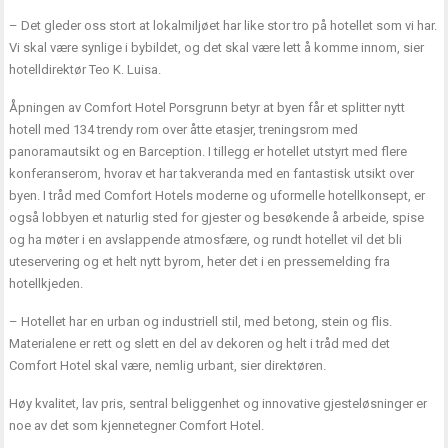
– Det gleder oss stort at lokalmiljøet har like stor tro på hotellet som vi har.
Vi skal være synlige i bybildet, og det skal være lett å komme innom, sier
hotelldirektør Teo K. Luisa.
Åpningen av Comfort Hotel Porsgrunn betyr at byen får et splitter nytt
hotell med 134 trendy rom over åtte etasjer, treningsrom med
panoramautsikt og en Barception. I tillegg er hotellet utstyrt med flere
konferanserom, hvorav et har takveranda med en fantastisk utsikt over
byen. I tråd med Comfort Hotels moderne og uformelle hotellkonsept, er
også lobbyen et naturlig sted for gjester og besøkende å arbeide, spise
og ha møter i en avslappende atmosfære, og rundt hotellet vil det bli
uteservering og et helt nytt byrom, heter det i en pressemelding fra
hotellkjeden.
– Hotellet har en urban og industriell stil, med betong, stein og flis.
Materialene er rett og slett en del av dekoren og helt i tråd med det
Comfort Hotel skal være, nemlig urbant, sier direktøren.
Høy kvalitet, lav pris, sentral beliggenhet og innovative gjesteløsninger er
noe av det som kjennetegner Comfort Hotel.