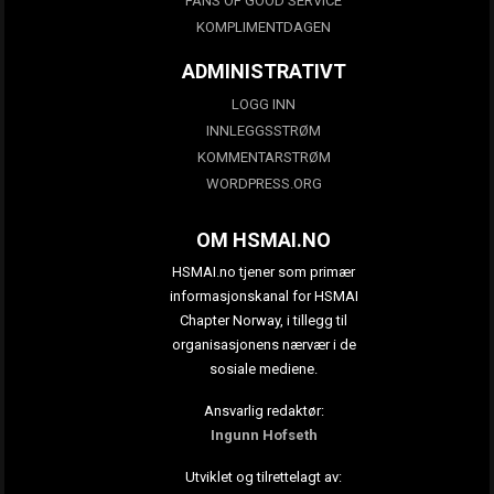
FANS OF GOOD SERVICE
KOMPLIMENTDAGEN
ADMINISTRATIVT
LOGG INN
INNLEGGSSTRØM
KOMMENTARSTRØM
WORDPRESS.ORG
OM HSMAI.NO
HSMAI.no tjener som primær
informasjonskanal for HSMAI
Chapter Norway, i tillegg til
organisasjonens nærvær i de
sosiale mediene.
Ansvarlig redaktør:
Ingunn Hofseth
Utviklet og tilrettelagt av: