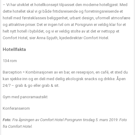
– Vi har utviklet et hotellkonsept tilpasset den moderne hotellgjest. Med
dette hotellet skal vi gi både fritidsreisende og forretningsreisende et
hotell med førsteklasses beliggenhet, urbant design, uformell atmosfære
og attraktive priser. Det er ingen tvil om at Porsgrunn er veldig klar for et
helt nytt hotell i bybildet, og vi er veldig stolte av at det er nettopp et
Comfort Hotel, sier Anna Spjuth, kjededirektør Comfort Hotel.
Hotellfakta
134 rom
Barception = Kombinasjonen av en bar, en resepsjon, en café, et sted du
kan sjekke inn og en deli med deilig økologisk snacks og drikke. Åpen
24/7 – grab & go eller grab & sit.
Gym med panoramautsikt
Konferanserom
Foto:
Fra åpningen av Comfort Hotel Porsgrunn tirsdag 5. mars 2019. Foto
fra Comfort Hotel.