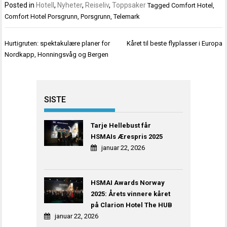
Posted in
Hotell
,
Nyheter
,
Reiseliv
,
Toppsaker
Tagged
Comfort Hotel
,
Comfort Hotel Porsgrunn
,
Porsgrunn
,
Telemark
Innleggsnavigasjon
Hurtigruten: spektakulære planer for
Kåret til beste flyplasser i Europa
Nordkapp, Honningsvåg og Bergen
SISTE
Tarje Hellebust får
HSMAIs Ærespris 2025
januar 22, 2026
HSMAI Awards Norway
2025: Årets vinnere kåret
på Clarion Hotel The HUB
januar 22, 2026