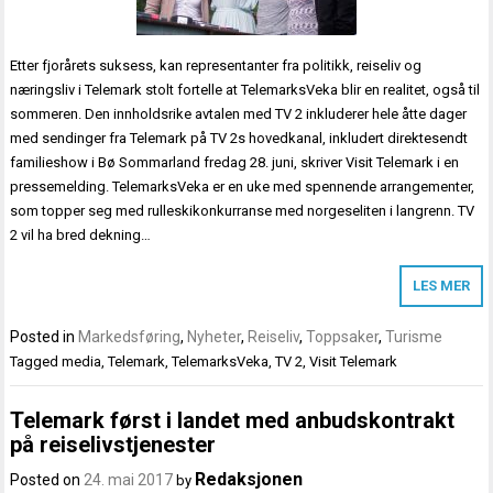
Etter fjorårets suksess, kan representanter fra politikk, reiseliv og
næringsliv i Telemark stolt fortelle at TelemarksVeka blir en realitet, også til
sommeren. Den innholdsrike avtalen med TV 2 inkluderer hele åtte dager
med sendinger fra Telemark på TV 2s hovedkanal, inkludert direktesendt
familieshow i Bø Sommarland fredag 28. juni, skriver Visit Telemark i en
pressemelding. TelemarksVeka er en uke med spennende arrangementer,
som topper seg med rulleskikonkurranse med norgeseliten i langrenn. TV
2 vil ha bred dekning…
LES MER
Posted in
Markedsføring
,
Nyheter
,
Reiseliv
,
Toppsaker
,
Turisme
Tagged
media
,
Telemark
,
TelemarksVeka
,
TV 2
,
Visit Telemark
Telemark først i landet med anbudskontrakt
på reiselivstjenester
Redaksjonen
Posted on
24. mai 2017
by