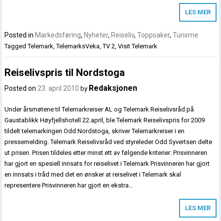
LES MER
Posted in
Markedsføring
,
Nyheter
,
Reiseliv
,
Toppsaker
,
Turisme
Tagged
Telemark
,
TelemarksVeka
,
TV 2
,
Visit Telemark
Reiselivspris til Nordstoga
Redaksjonen
Posted on
23. april 2010
by
Under årsmøtene til Telemarkreiser AL og Telemark Reiselivsråd på
Gaustablikk Høyfjellshotell 22.april, ble Telemark Reiselivspris for 2009
tildelt telemarkingen Odd Nordstoga, skriver Telemarkreiser i en
pressemelding. Telemark Reiselivsråd ved styreleder Odd Syvertsen delte
ut prisen. Prisen tildeles etter minst ett av følgende kriterier: Prisvinneren
har gjort en spesiell innsats for reiselivet i Telemark Prisvinneren har gjort
en innsats i tråd med det en ønsker at reiselivet i Telemark skal
representere Prisvinneren har gjort en ekstra…
LES MER