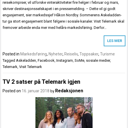
reisekompiser, vil utforske vinteraktiviteter fire helger i februar og mars,
skriver destinasjonsselskapet i en pressemelding. – Dette vil gi godt
engasjement, sier markedssjef Håkon Nordby. Sommerens Askeladden-
tur ga stort engasjement blant følgere i sosiale kanaler. Visit Telemark skal
fremover arbeide enda mer med helårs-markedsføring. Derfor…
LES MER
Posted in
Markedsføring
,
Nyheter
,
Reiseliv
,
Toppsaker
,
Turisme
Tagged
Askeladden
,
Facebook
,
Instagram
,
SoMe
,
sosiale medier
,
Telemark
,
Visit Telemark
TV 2 satser på Telemark igjen
Redaksjonen
Posted on
16. januar 2018
by