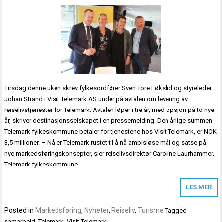
Tirsdag denne uken skrev fylkesordfører Sven Tore Løkslid og styreleder
Johan Strand i Visit Telemark AS under på avtalen om levering av
reiselivstjenester for Telemark. Avtalen løper i tre år, med opsjon på to nye
år, skriver destinasjonsselskapet i en pressemelding. Den årlige summen
Telemark fylkeskommune betaler for tjenestene hos Visit Telemark, er NOK
3,5 millioner. – Nå er Telemark rustet til å nå ambisiøse mål og satse på
nye markedsføringskonsepter, sier reiselivsdirektør Caroline Laurhammer.
Telemark fylkeskommune…
LES MER
Posted in
Markedsføring
,
Nyheter
,
Reiseliv
,
Turisme
Tagged
samarbeid
,
Telemark
,
Visit Telemark