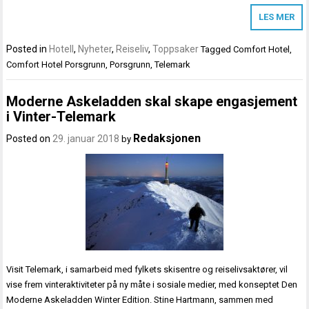
LES MER
Posted in
Hotell
,
Nyheter
,
Reiseliv
,
Toppsaker
Tagged
Comfort Hotel
,
Comfort Hotel Porsgrunn
,
Porsgrunn
,
Telemark
Moderne Askeladden skal skape engasjement
i Vinter-Telemark
Redaksjonen
Posted on
29. januar 2018
by
Visit Telemark, i samarbeid med fylkets skisentre og reiselivsaktører, vil
vise frem vinteraktiviteter på ny måte i sosiale medier, med konseptet Den
Moderne Askeladden Winter Edition. Stine Hartmann, sammen med