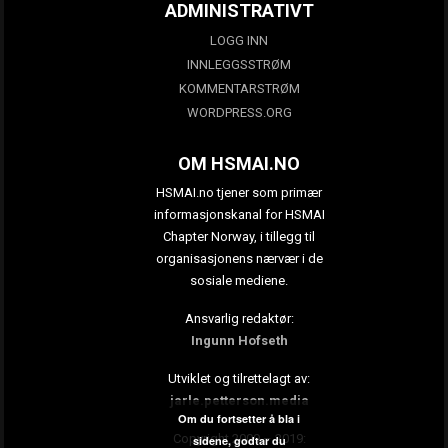
ADMINISTRATIVT
LOGG INN
INNLEGGSSTRØM
KOMMENTARSTRØM
WORDPRESS.ORG
OM HSMAI.NO
HSMAI.no tjener som primær
informasjonskanal for HSMAI
Chapter Norway, i tillegg til
organisasjonens nærvær i de
sosiale mediene.
Ansvarlig redaktør:
Ingunn Hofseth
Utviklet og tilrettelagt av:
jarle.petterson.media
Om du fortsetter å bla i
Copyright 2009 – 2019:
sidene, godtar du