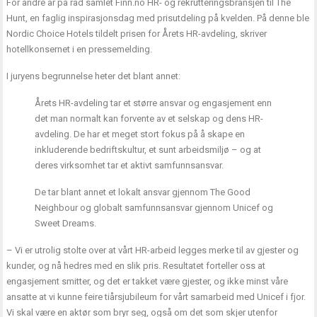
For andre år på rad samlet Finn.no HR- og rekrutteringsbransjen til The
Hunt, en faglig inspirasjonsdag med prisutdeling på kvelden. På denne ble
Nordic Choice Hotels tildelt prisen for Årets HR-avdeling, skriver
hotellkonsernet i en pressemelding.
I juryens begrunnelse heter det blant annet:
Årets HR-avdeling tar et større ansvar og engasjement enn
det man normalt kan forvente av et selskap og dens HR-
avdeling. De har et meget stort fokus på å skape en
inkluderende bedriftskultur, et sunt arbeidsmiljø – og at
deres virksomhet tar et aktivt samfunnsansvar.
De tar blant annet et lokalt ansvar gjennom The Good
Neighbour og globalt samfunnsansvar gjennom Unicef og
Sweet Dreams.
– Vi er utrolig stolte over at vårt HR-arbeid legges merke til av gjester og
kunder, og nå hedres med en slik pris. Resultatet forteller oss at
engasjement smitter, og det er takket være gjester, og ikke minst våre
ansatte at vi kunne feire tiårsjubileum for vårt samarbeid med Unicef i fjor.
Vi skal være en aktør som bryr seg, også om det som skjer utenfor