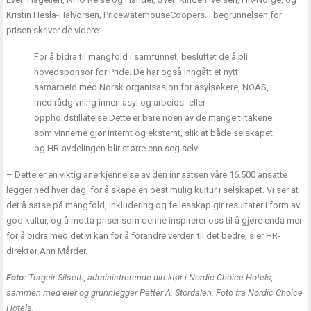
Kristin Hesla-Halvorsen, PricewaterhouseCoopers. I begrunnelsen for
prisen skriver de videre:
For å bidra til mangfold i samfunnet, besluttet de å bli
hovedsponsor for Pride. De har også inngått et nytt
samarbeid med Norsk organisasjon for asylsøkere, NOAS,
med rådgivning innen asyl og arbeids- eller
oppholdstillatelse.Dette er bare noen av de mange tiltakene
som vinnerne gjør internt og eksternt, slik at både selskapet
og HR-avdelingen blir større enn seg selv.
– Dette er en viktig anerkjennelse av den innsatsen våre 16.500 ansatte
legger ned hver dag, for å skape en best mulig kultur i selskapet. Vi ser at
det å satse på mangfold, inkludering og fellesskap gir resultater i form av
god kultur, og å motta priser som denne inspirerer oss til å gjøre enda mer
for å bidra med det vi kan for å forandre verden til det bedre, sier HR-
direktør Ann Mårder.
Foto:
Torgeir Silseth, administrerende direktør i Nordic Choice Hotels,
sammen med eier og grunnlegger Petter A. Stordalen. Foto fra Nordic Choice
Hotels.