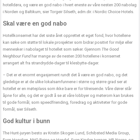
hotelldøra, og være en god nabo i hvert eneste av våre nesten 200 nabolag
i Norden og Baltikum, sier Torgeir Silseth, adm.dir. i Nordic Choice Hotels.
Skal være en god nabo
Hotellkonsernet har det siste året opprettet et eget fond, hvor hotellene
kan søke om støtte til lokale prosjekter som bidrar positivt for miljø eller
mennesker i nabolaget til hotellet som søker. Gjennom
The Good
Neighbour Fund
har mange av de nesten 200 hotellene i konsernet
arrangert alt fra strandrydde-dager til klesbytte-dager.
– Det er et enormt engasjement rundt det å være en god nabo, og det
gledelige er at de ulike lokalsamfunnene i større og større grad ser at
hotellet er en møteplass som ikke bare er for tilreisende. Våre dører står
åpne for alle, og det er godt å se at våre lobbyer og møterom kan brukes
til gode formål, som speedfriending, foredrag og aktiviteter for gode
formål, sier Silseth.
God kultur i bunn
The Hunt-juryen besto av Kristin Skogen Lund, Schibsted Media Group,
Even Hagelien, NHO Reise og Handel, Sven Kinden Iversen, HR-Norge, og