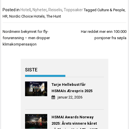
Posted in
Hotell
,
Nyheter
,
Reiseliv
,
Toppsaker
Tagged
Culture & People
,
HR
,
Nordic Choice Hotels
,
The Hunt
Innleggsnavigasjon
Nordmenn bekymret for fly-
Har reddet mer enn 100.000
forurensning – men dropper
porsjoner fra søpla
klimakompensasjon
SISTE
Tarje Hellebust får
HSMAIs Ærespris 2025
januar 22, 2026
HSMAI Awards Norway
2025: Årets vinnere kåret