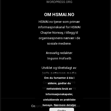
WORDPRESS.ORG
OM HSMAI.NO
HSMAI.no tjener som primær
informasjonskanal for HSMAI
Chapter Norway, i tillegg til
organisasjonens nærvær i de
sosiale mediene.
Ansvarlig redaktør:
Ingunn Hofseth
Utviklet og tilrettelagt av:
jarle.petterson.media
Om du fortsetter å bla i
Copyright 2009 – 2019:
sidene, godtar du
HSMAI Chapter Norway
nettstedets bruk av
informasjonskapsler,
utelukkende av praktiske
hensyn.
Nærmere detaljer
Copyright 2019. All rights reserved
Godta