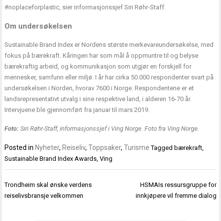
#noplaceforplastic, sier informasjonssjef Siri Røhr-Staff.
Om undersøkelsen
Sustainable Brand Index er Nordens største merkevareundersøkelse, med
fokus på bærekraft. Kåringen har som mål å oppmuntre til og belyse
bærekraftig arbeid, og kommunikasjon som utgjør en forskjell for
mennesker, samfunn eller miljø. I år har cirka 50.000 respondenter svart på
undersøkelsen i Norden, hvorav 7600 i Norge. Respondentene er et
landsrepresentativt utvalg i sine respektive land, i alderen 16-70 år.
Intervjuene ble gjennomført fra januar til mars 2019.
Foto:
Siri Røhr-Staff, informasjonssjef i Ving Norge. Foto fra Ving Norge.
Posted in
Nyheter
,
Reiseliv
,
Toppsaker
,
Turisme
Tagged
bærekraft
,
Sustainable Brand Index Awards
,
Ving
Innleggsnavigasjon
Trondheim skal ønske verdens
HSMAIs ressursgruppe for
reiselivsbransje velkommen
innkjøpere vil fremme dialog