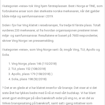
I kategorien «reise» tok Ving hjem førsteplassen. Best i Norge er TINE, som
forbrukerne anser som den sterkeste norske merkevaren, når det gjelder
både miljø og samfunnsansvar i 2019.
Siden i fjor har Ving klatret i reisebransjen, fra tredje til første plass. Totalt
vurderes 233 merkevarer, ut fra hvordan organisasjonen presterer innen
miljø- og samfunnsansvar. Resultatene er basert på 7600 respondenter,
skriver Ving Norge i en pressemelding.
I kategorien «reise», som Ving Norge vant i år, inngår Ving, TUI, Apollo og
Solia.
Ving Norge, plass 146 (110/2018)
TUI, plass 152 (108/2018)
Apollo, plass 179 (158/2018) )
Solia, plass 198 (92/2018)
? Det er en glede at vi har klatret innenfor vår bransje. Det viser at vi det
siste året har lykkes bedre med å nå ut med vårt budskap. Vi har blant
annet gjort endringer på våre bærekraft-sider på ving.no, er en del av
Virkes bransjesatsing på bærekraft, samt satt i gang initiativer som