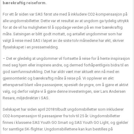
bærekraftig reiseform.
For ett år siden var SAS først ute med å inkludere CO2-kompensasjon på
alle ungdomsbilletter. Dette var et resultat av at ungdom ga tydelig uttrykk
for at de vil ha muligheten til å oppdage verden på en mer bærekraftig
måte. Satsingen er blitt godt mottatt, og antallet ungdommer som har
valgt å reise med SAS i løpet av de siste tolv månedene har økt, skriver
flyselskapet i en pressemelding.
– Det er gledelig at ungdommer vil fortsette å reise for å hente inspirasjon
med seg hjem eller inspirere andre, og dermed forhåpentligvis bidra til en
god samfunnsutvikling. Det har aldri vært mer aktuelt enn nå med en
gjennomtenkt og bærekraftig måte å reise på. Vi opplever en økt
etterspørsel blant våre passasjerer, spesielt de yngre, om å gjøre et aktivt
valg, og derfor valgte vi å gjøre denne investeringen, sier Lars Andersen
Resare, miljødirektør i SAS.
Selskapet har siden april 2018 tilbudt ungdomsbilletter som inkluderer
CO2-kompensasjon til passasjerer fra tolv til 25 år. Ungdomsbilletter
finnes i klassene SAS Youth GO Smart og SAS Youth GO Light, og gjelder
for samtlige SK-flighter. Ungdomsbillettene kan kun bestilles på