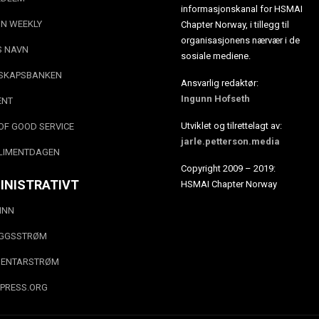
informasjonskanal for HSMAI
N WEEKLY
Chapter Norway, i tillegg til
organisasjonens nærvær i de
S NAVN
sosiale mediene.
SKAPSBANKEN
Ansvarlig redaktør:
Ingunn Hofseth
ENT
Utviklet og tilrettelagt av:
OF GOOD SERVICE
jarle.petterson.media
LIMENTDAGEN
Copyright 2009 – 2019:
INISTRATIVT
HSMAI Chapter Norway
INN
EGGSSTRØM
ENTARSTRØM
PRESS.ORG