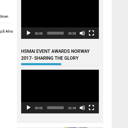
Skien
 på Alna
00:00
05:58
HSMAI EVENT AWARDS NORWAY
2017- SHARING THE GLORY
Videoavspiller
00:00
01:34