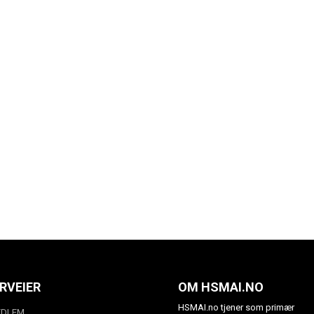
RVEIER
OM HSMAI.NO
HSMAI.no tjener som primær
EDLEM