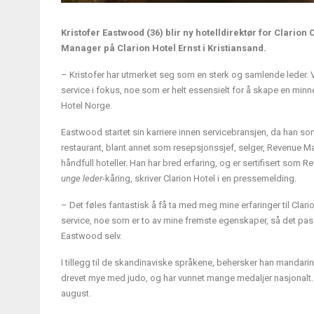
Kristofer Eastwood (36) blir ny hotelldirektør for Clario
Manager på Clarion Hotel Ernst i Kristiansand.
– Kristofer har utmerket seg som en sterk og samlende leder. Vi 
service i fokus, noe som er helt essensielt for å skape en minn
Hotel Norge.
Eastwood startet sin karriere innen servicebransjen, da han som
restaurant, blant annet som resepsjonssjef, selger, Revenue Ma
håndfull hoteller. Han har bred erfaring, og er sertifisert som R
unge leder
-kåring, skriver Clarion Hotel i en pressemelding.
– Det føles fantastisk å få ta med meg mine erfaringer til Clar
service, noe som er to av mine fremste egenskaper, så det passe
Eastwood selv.
I tillegg til de skandinaviske språkene, behersker han mandari
drevet mye med judo, og har vunnet mange medaljer nasjonalt. Ea
august.