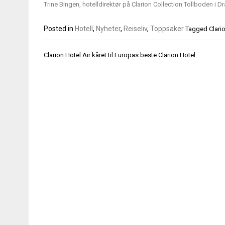
Trine Bingen, hotelldirektør på Clarion Collection Tollboden 
Posted in
Hotell
,
Nyheter
,
Reiseliv
,
Toppsaker
Tagged
Clari
Innleggsnavigasjon
Clarion Hotel Air kåret til Europas beste Clarion Hotel