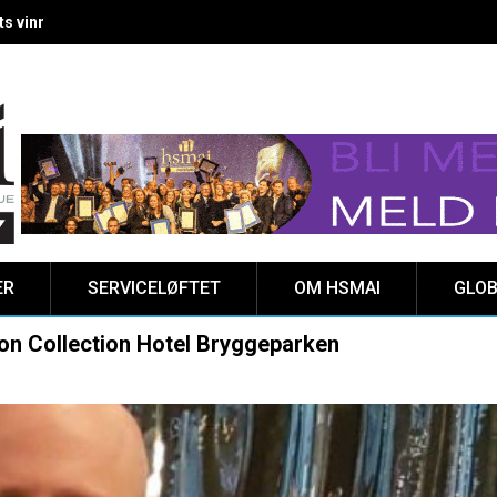
 vinnere kåret på Clarion Hotel The HUB
ER
SERVICELØFTET
OM HSMAI
GLOB
ion Collection Hotel Bryggeparken