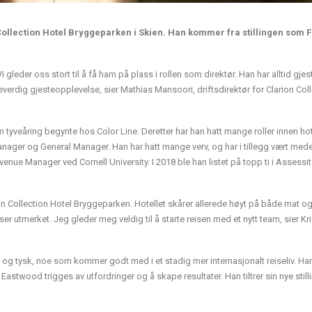
n Collection Hotel Bryggeparken i Skien. Han kommer fra stillingen som 
gleder oss stort til å få ham på plass i rollen som direktør. Han har alltid gje
everdig gjesteopplevelse, sier Mathias Mansoori, driftsdirektør for Clarion Col
 tyveåring begynte hos Color Line. Deretter har han hatt mange roller innen hot
nager og General Manager. Han har hatt mange verv, og har i tillegg vært medei
evenue Manager ved Cornell University. I 2018 ble han listet på topp ti i Assessi
ion Collection Hotel Bryggeparken. Hotellet skårer allerede høyt på både mat o
r utmerket. Jeg gleder meg veldig til å starte reisen med et nytt team, sier Kr
n og tysk, noe som kommer godt med i et stadig mer internasjonalt reiseliv. Ha
stwood trigges av utfordringer og å skape resultater. Han tiltrer sin nye stilli