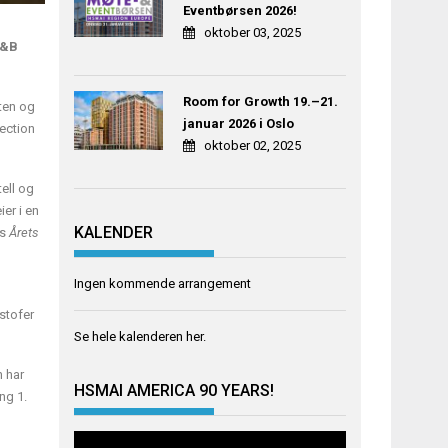
Eventbørsen 2026!
oktober 03, 2025
F&B
Room for Growth 19.–21.
sten og
januar 2026 i Oslo
lection
oktober 02, 2025
ell og
er i en
KALENDER
ts
Årets
Ingen kommende arrangement
g
istofer
Se hele kalenderen
her
.
n har
HSMAI AMERICA 90 YEARS!
ng 1.
Videoavspiller