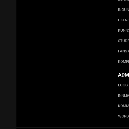
INGUN
UKEN
KUNN
STUD
FANS 
KOMP
ADM
LOGG 
INNL
KOMM
WORD