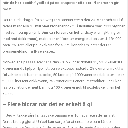
når de har bestilt flybillett på selskapets nettsider. Nordmenn gir
mest.
Det totale bidraget fra Norwegians passasjerer siden 2015 har bidratt til å
redde mange liv. 25 millioner kroner er nok til å installere over 7000 brønner
med vannpumper (én brønn kan forsyne en hel landsby eller flyktningleir
med rent drikkevann), matrasjoner i form av energi-matpakker til 184.000
barn i to uker, eller poliovaksine for 5,7 millioner barn, heter det i en
pressemelding fra flyselskapet.
Norwegians passasjerer har siden 2015 kunnet donere 25, 50, 75 eller 100
kroner når de kjøper flybillett på selskapets nettside. 25 kroner er nok til å
fullvaksinere ti barn mot polio, 50 kroner gir 1000 vannrensetabletter – nok
til 5000 liter rent drikkevann, 75 kroner gir 21 energi-matpakker – en ukes
rasjon til et undernært barn, og 100 kroner er nok til skolebøker til en hel
klasse.
– Flere bidrar når det er enkelt å gi
– Jeg vil takke våre fantastiske passasjerer for rausheten de har vist.
Deres bidrag gjør at Unicef kan sørge for at enda flere barn får den
fremtiden de fortjener. Når det er enkelt å gi er det enda flere som bidrar,