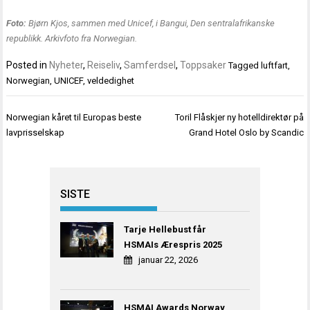
Foto:
Bjørn Kjos, sammen med Unicef, i Bangui, Den sentralafrikanske
republikk. Arkivfoto fra Norwegian.
Posted in
Nyheter
,
Reiseliv
,
Samferdsel
,
Toppsaker
Tagged
luftfart
,
Norwegian
,
UNICEF
,
veldedighet
Innleggsnavigasjon
Norwegian kåret til Europas beste
Toril Flåskjer ny hotelldirektør på
lavprisselskap
Grand Hotel Oslo by Scandic
SISTE
Tarje Hellebust får
HSMAIs Ærespris 2025
januar 22, 2026
HSMAI Awards Norway