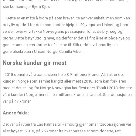
sier konsernsjef Bjørn Kjos.
– Dette er en måte å bidra på som krever lite av hver enkelt, men som kan
bety liv og død for dem som mottar hjelpen. På vegne av Unicef og barn
verden over vil vi takke Norwegians passasjerer for at de bryr seg og
bidrar. Dette betyr utrolig mye, og derfor er det så fint å se at både nye og
gamle passasjerer fortsetter å hjelpe til. Slik redder vi barns liv, sier
generalsekretær i Unicef Norge, Camilla Viken.
Norske kunder gir mest
I 2018 donerte våre passasjerer hele 8,9 millioner kroner. Alt i alt er det
kunder i Norge som samlet har gitt aller mest i 2018, som kan forklares
med at det er i og fra Norge Norwegian har flest ruter. Totalt i 2018 donerte
våre kunder i Norge mer enn én millioner kroner til Unicef. Snittdonasjonen
var på 47 kroner.
Andre fakta:
Det var på ruten fra Las Palmas til Hamburg gjennomsnittsdonasjonen var
aller høyest i 2018, på 75 kroner fra hver passasjer som donerte, tett