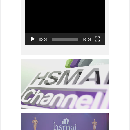
Videoavspiller
00:00
01:34