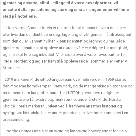
gjester og ansatte, alltid. I tillegg til å være hovedpartner, vil
ansatte delta i paradene, og store og små arrangementer vil finne
sted på hotellene.
– Hos Nordic Choice Hotels er det rom for alle, uansett hvem du elsker
eller hvordan du identifiserer deg. Ingenting er viktigere enn å bli akseptert
som den du er, uansett hvilken kjønnsidentitet og legning du har. Både
gjester og ansatte skal oppleve at dørene våre er vidåpne for mangfold,
og alle skal føle seg inkludert. Vi er stolte over å være hovedpartner for
Pride i Norden, og jeg ser frem til å oppleve Pride i sommer, sier Petter A.
Stordalen.
I 2019 markerer Pride sitt 50-årsjubileum over hele verden. I 1969 startet
den moderne homokampen i New York, og de mange viktige historiene og
stemmene som har jobbet hardt for LHBTQI+-personers rettigheter
gjennom årene får ekstra oppmerksomhet under årets Pride. Nordic
Choice Hotels markerer jubileet ved å fremheve ansattes historier og
synliggjøre historiske helter under paradene, skriver hotellkonsernet i en
pressemelding.
– Nordic Choice Hotels er en viktig og langsiktig hovedpartner for Oslo