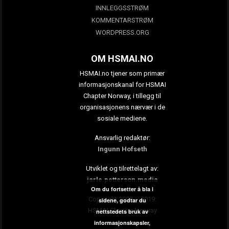
INNLEGGSSTRØM
KOMMENTARSTRØM
WORDPRESS.ORG
OM HSMAI.NO
HSMAI.no tjener som primær
informasjonskanal for HSMAI
Chapter Norway, i tillegg til
organisasjonens nærvær i de
sosiale mediene.
Ansvarlig redaktør:
Ingunn Hofseth
Utviklet og tilrettelagt av:
jarle.petterson.media
Om du fortsetter å bla i
Copyright 2009 – 2019:
sidene, godtar du
HSMAI Chapter Norway
nettstedets bruk av
informasjonskapsler,