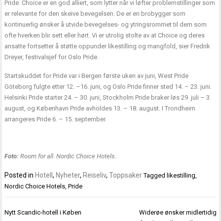
Pride. Choice er en god alliert, som lytter når vi løfter problemstillinger som
er relevante for den skeive bevegelsen. De er en brobygger som
kontinuerlig ønsker å utvide bevegelses- og ytringsrommet til dem som
ofte hverken blir sett eller hørt. Vi er utrolig stolte av at Choice og deres
ansatte fortsetter å støtte oppunder likestilling og mangfold, sier Fredrik
Dreyer, festivalsjef for Oslo Pride.
Startskuddet for Pride var i Bergen første uken av juni, West Pride
Göteborg fulgte etter 12. –16. juni, og Oslo Pride finner sted 14. – 23. juni.
Helsinki Pride starter 24. – 30. juni, Stockholm Pride braker løs 29. juli – 3.
august, og København Pride avholdes 13. – 18. august. I Trondheim
arrangeres Pride 6. – 15. september.
Foto:
Room for all. Nordic Choice Hotels.
Posted in
Hotell
,
Nyheter
,
Reiseliv
,
Toppsaker
Tagged
likestilling
,
Nordic Choice Hotels
,
Pride
Innleggsnavigasjon
Nytt Scandic-hotell i Køben
Widerøe ønsker midlertidig