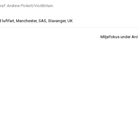
f: Andrew Pickett/VisitBritain.
d
luftfart
,
Manchester
,
SAS
,
Stavanger
,
UK
Miljøfokus under Arc