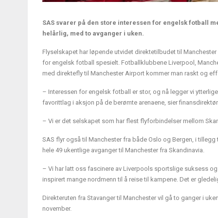
SAS svarer på den store interessen for engelsk fotball me
helårlig, med to avganger i uken.
Flyselskapet har løpende utvidet direktetilbudet til Manchester 
for engelsk fotball spesielt. Fotballklubbene Liverpool, Manch
med direktefly til Manchester Airport kommer man raskt og effek
– Interessen for engelsk fotball er stor, og nå legger vi ytterlige
favorittlag i aksjon på de berømte arenaene, sier finansdirektør
– Vi er det selskapet som har flest flyforbindelser mellom Sk
SAS flyr også til Manchester fra både Oslo og Bergen, i tilleg
hele 49 ukentlige avganger til Manchester fra Skandinavia.
– Vi har latt oss fascinere av Liverpools sportslige suksess 
inspirert mange nordmenn til å reise til kampene. Det er gledel
Direkteruten fra Stavanger til Manchester vil gå to ganger i u
november.