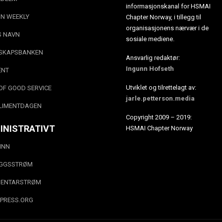
informasjonskanal for HSMAI
N WEEKLY
Chapter Norway, i tillegg til
organisasjonens nærvær i de
S NAVN
sosiale mediene.
SKAPSBANKEN
Ansvarlig redaktør:
Ingunn Hofseth
ENT
Utviklet og tilrettelagt av:
OF GOOD SERVICE
jarle.petterson.media
LIMENTDAGEN
Copyright 2009 – 2019:
INISTRATIVT
HSMAI Chapter Norway
INN
EGGSSTRØM
ENTARSTRØM
PRESS.ORG