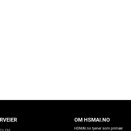
RVEIER
OM HSMAI.NO
HSMAI.no tjener som primær
EDLEM