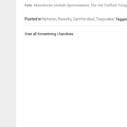
Foto:
Manchester Uniteds hjemmearena, The Old Trafford. Fotogra
Posted in
Nyheter
,
Reiseliv
,
Samferdsel
,
Toppsaker
Tagge
Innleggsnavigasjon
Over all forventning i Sandnes