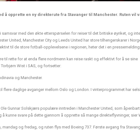
d å opprette en ny direkterute fra Stavanger til Manchester. Ruten vil 
i samsvar med den økte etterspørselen for reiser til det britiske øyriket, og in
ester United, Manchester City og Leeds United har store tilhengerskarer i Norg
tivt til de store fotball-opplevelsene i regionen, heter det i en pressemelding
re til rette for at enda flere nordmenn kan reise raskt og effektivt for å se sine
 Torbjørn Wist i SAS, og fortsetter:
andinavia og Manchester.
g til flere daglige avganger mellom Oslo og London. I vinterprogrammet har sel
og Ole Gunnar Solskjærs populære inntreden i Manchester United, som åpenbart
ig å kunne svare på dette gjennom å opprette så mange direkteflyvninger, sier 
ken, mandag og fredag, og ruten flys med Boeing 737. Første avgang fra Stavange