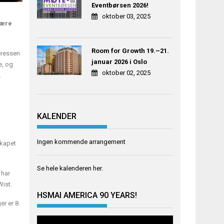
Eventbørsen 2026!
oktober 03, 2025
være
Room for Growth 19.–21.
teressen
januar 2026 i Oslo
e, og
oktober 02, 2025
.
KALENDER
Ingen kommende arrangement
skapet
Se hele kalenderen
her
.
 har
Wist.
HSMAI AMERICA 90 YEARS!
r er 8.
Videoavspiller