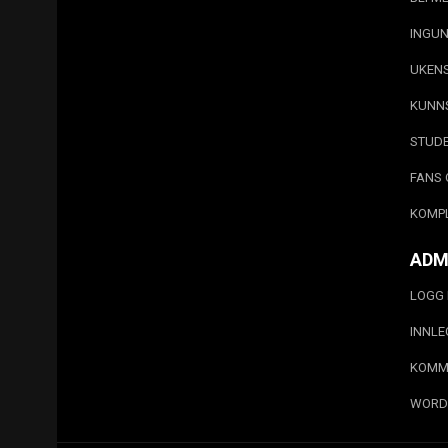
INGUN
UKEN
KUNN
STUD
FANS 
KOMP
ADM
LOGG 
INNL
KOMM
WORD