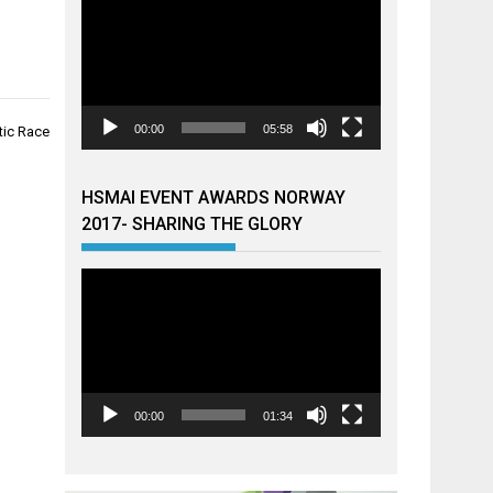
00:00
05:58
tic Race
HSMAI EVENT AWARDS NORWAY
2017- SHARING THE GLORY
Videoavspiller
00:00
01:34