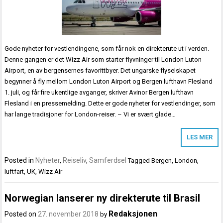
Gode nyheter for vestlendingene, som får nok en direkterute ut i verden.
Denne gangen er det Wizz Air som starter flyvninger til London Luton
Airport, en av bergensernes favorittbyer. Det ungarske flyselskapet
begynner å fly mellom London Luton Airport og Bergen lufthavn Flesland
1. juli, og får fire ukentlige avganger, skriver Avinor Bergen lufthavn
Flesland i en pressemelding. Dette er gode nyheter for vestlendinger, som
har lange tradisjoner for London-reiser. – Vi er svært glade…
LES MER
Posted in
Nyheter
,
Reiseliv
,
Samferdsel
Tagged
Bergen
,
London
,
luftfart
,
UK
,
Wizz Air
Norwegian lanserer ny direkterute til Brasil
Redaksjonen
Posted on
27. november 2018
by