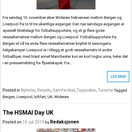
Fra søndag 10. november øker Widerøe frekvensen mellom Bergen og
Liverpool fra to til tre ukentlige avganger. Den nye søndags-avgangen er
spesielt tilrettelagt for fotballsupportere, og vil gi flere gode
reisealternativer mellom Bergen og Liverpool. Fotballsupportere fra
Bergen vil nå ha enda flere reisealternativer knyttet til sesongens
helgekamper. Liverpool er i tillegg et godt reisealternativ til andre
fotballbyer, med blant annet Manchester kun en kort togtur unna, heter det
i en pressemelding fra flyselskapet. Fra…
LES MER
Posted in
Nyheter
,
Reiseliv
,
Samferdsel
,
Toppsaker
,
Turisme
Tagged
Bergen
,
Liverpool
,
luftfart
,
UK
,
Widerøe
The HSMAI Day UK
Redaksjonen
Posted on
10. juli 2019
by