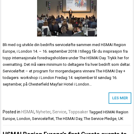
Bli med og utvikle din bedrifts serviceløfte sammen med HSMAI Region
Europe, i London 14. – 16. september 2018. I tillegg får du inspirasjon fra
topp internasjonale foredragsholdere under The HSMAI Day. Trykk her for
overnatting. Det må være minimum to deltagere fra hver bedrift som deltar.
Serviceløftet – et program for morgendagens vinnere The HSMAI Day +
todagers workshop i London Fredag 14. september til søndag 16.
september, på Chesterfield Mayfair Hotel i London…
LES MER
Posted in
HSMAI
,
Nyheter
,
Service
,
Toppsaker
Tagged
HSMAI Region
Europe
,
London
,
Serviceløftet
,
The HSMAI Day
,
The Service Pledge
,
UK