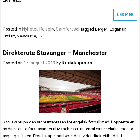
Eidsnes….
LES MER
Posted in
Nyheter
,
Reiseliv
,
Samferdsel
Tagged
Bergen
,
Loganair
,
luftfart
,
Newcastle
,
UK
Direkterute Stavanger – Manchester
Redaksjonen
Posted on
15. august 2019
by
SAS svarer på den store interessen for engelsk fotball med å opprette en
ny direkterute fra Stavanger til Manchester. Ruten vil være helårlig, med to
avganger i uken. Flyselskapet har løpende utvidet direktetilbudet til