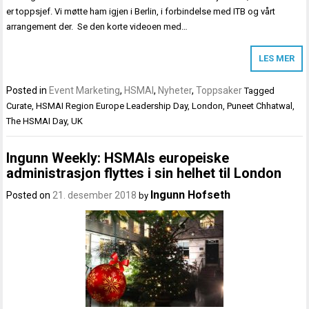
er toppsjef. Vi møtte ham igjen i Berlin, i forbindelse med ITB og vårt
arrangement der. Se den korte videoen med…
LES MER
Posted in
Event Marketing
,
HSMAI
,
Nyheter
,
Toppsaker
Tagged
Curate
,
HSMAI Region Europe Leadership Day
,
London
,
Puneet Chhatwal
,
The HSMAI Day
,
UK
Ingunn Weekly: HSMAIs europeiske
administrasjon flyttes i sin helhet til London
Ingunn Hofseth
Posted on
21. desember 2018
by