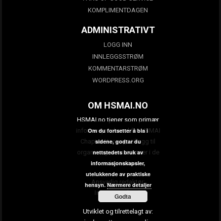
KOMPLIMENTDAGEN
ADMINISTRATIVT
LOGG INN
INNLEGGSSTRØM
KOMMENTARSTRØM
WORDPRESS.ORG
OM HSMAI.NO
HSMAI.no tjener som primær
informasjonskanal for HSMAI
Om du fortsetter å bla i
Chapter Norway, i tillegg til
sidene, godtar du
organisasjonens nærvær i de
nettstedets bruk av
sosiale mediene.
informasjonskapsler,
utelukkende av praktiske
Ansvarlig redaktør:
hensyn.
Nærmere detaljer
Ingunn Hofseth
Godta
Utviklet og tilrettelagt av: