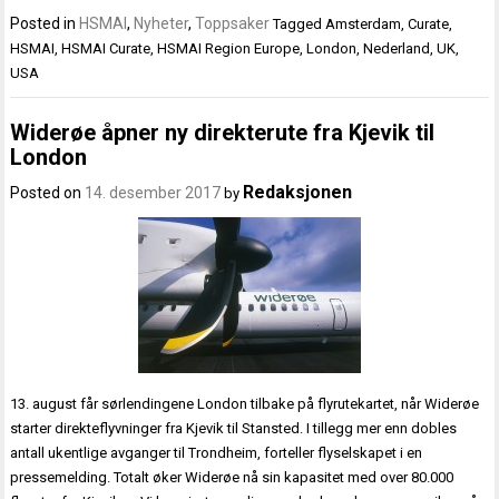
Posted in
HSMAI
,
Nyheter
,
Toppsaker
Tagged
Amsterdam
,
Curate
,
HSMAI
,
HSMAI Curate
,
HSMAI Region Europe
,
London
,
Nederland
,
UK
,
USA
Widerøe åpner ny direkterute fra Kjevik til
London
Redaksjonen
Posted on
14. desember 2017
by
13. august får sørlendingene London tilbake på flyrutekartet, når Widerøe
starter direkteflyvninger fra Kjevik til Stansted. I tillegg mer enn dobles
antall ukentlige avganger til Trondheim, forteller flyselskapet i en
pressemelding. Totalt øker Widerøe nå sin kapasitet med over 80.000