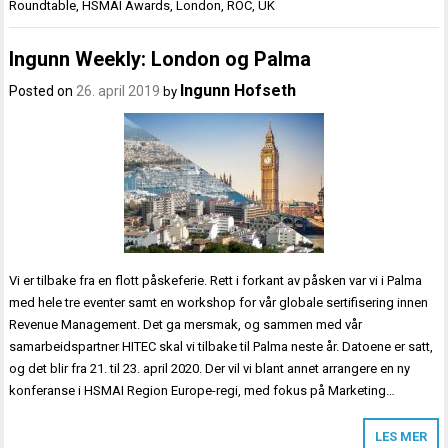
Roundtable
,
HSMAI Awards
,
London
,
ROC
,
UK
Ingunn Weekly: London og Palma
Ingunn Hofseth
Posted on
26. april 2019
by
Vi er tilbake fra en flott påskeferie. Rett i forkant av påsken var vi i Palma
med hele tre eventer samt en workshop for vår globale sertifisering innen
Revenue Management. Det ga mersmak, og sammen med vår
samarbeidspartner HITEC skal vi tilbake til Palma neste år. Datoene er satt,
og det blir fra 21. til 23. april 2020. Der vil vi blant annet arrangere en ny
konferanse i HSMAI Region Europe-regi, med fokus på Marketing…
LES MER