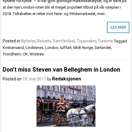
flyseter fra Kjevik. – Vi har gjort grundige markedsanalyser, og er sikre på
at den nye London-ruten blir et meget populært tilbud på vår ruteplan i
2018. Tidtabellen er rettet mot ferie- og fritidsmarkedet, men…
LES MER
Posted in
Nyheter
,
Reiseliv
,
Samferdsel
,
Toppsaker
,
Turisme
Tagged
Kristiansand
,
Lindesnes
,
London
,
luftfart
,
Midt-Norge
,
Sørlandet
,
Trondheim
,
UK
,
Widerøe
Don’t miss Steven van Belleghem in London
Redaksjonen
Posted on
10. mai 2017
by