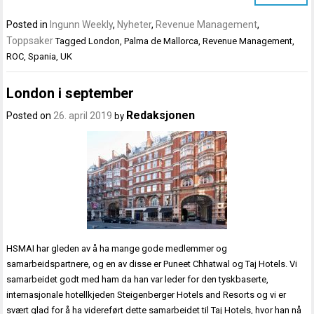
Posted in
Ingunn Weekly
,
Nyheter
,
Revenue Management
,
Toppsaker
Tagged
London
,
Palma de Mallorca
,
Revenue Management
,
ROC
,
Spania
,
UK
London i september
Redaksjonen
Posted on
26. april 2019
by
HSMAI har gleden av å ha mange gode medlemmer og
samarbeidspartnere, og en av disse er Puneet Chhatwal og Taj Hotels. Vi
samarbeidet godt med ham da han var leder for den tyskbaserte,
internasjonale hotellkjeden Steigenberger Hotels and Resorts og vi er
svært glad for å ha videreført dette samarbeidet til Taj Hotels, hvor han nå