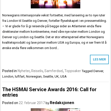
Norwegians internasjonale vekst fortsetter, med lansering av to nye ruter
fra London til Seattle og Denver, forteller flyselskapet i en pressemelding.
– Vi er glade for å gi reisende på begge sider av Atlanteren enda flere
direkteruter mellom kontinentene, med våre nye ruter mellom London og
Denver og London og Seattle. Det er stor etterspørsel etter Norwegians
kvalitetsprodukt og lave priser mellom USA og Europa, og vi ser frem til å
ønske enda flere velkommen om bord…
LES MER
Posted in
Nyheter
,
Reiseliv
,
Samferdsel
,
Toppsaker
Tagged
Denver
,
London
,
luftfart
,
Norwegian
,
Seattle
,
UK
,
USA
The HSMAI Service Awards 2016: Call for
entries
Redaksjonen
Posted on
22. februar 2017
by