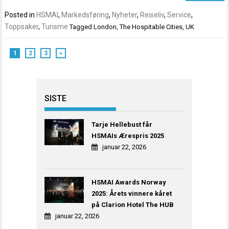
Posted in
HSMAI
,
Markedsføring
,
Nyheter
,
Reiseliv
,
Service
,
Toppsaker
,
Turisme
Tagged
London
,
The Hospitable Cities
,
UK
1
2
3
»
SISTE
Tarje Hellebust får
HSMAIs Ærespris 2025
januar 22, 2026
HSMAI Awards Norway
2025: Årets vinnere kåret
på Clarion Hotel The HUB
januar 22, 2026