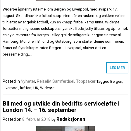
Widerøe åpner ny rute mellom Bergen og Liverpool, med avspark 17.
august. Skandinaviske fotballsupportere får en raskere og enklere vei inn
til hjertet av engelsk fotball, kun en knapp fotballkamp unna. Widerøe
fortsetter mulighetene selskapets nyanskaffede jetfly tillater, og åpner nok
en ny direkterute fra Bergen. I tillegg til de tidligere kunngjorte rutene til
Hamburg, München, Billund og Göteborg, som starter denne sommeren,
åpner nå flyselskapet ruten Bergen – Liverpool, skriver de i en
pressemelding….
LES MER
Posted in
Nyheter
,
Reiseliv
,
Samferdsel
,
Toppsaker
Tagged
Bergen
,
Liverpool
,
luftfart
,
UK
,
Widerøe
Bli med og utvikle din bedrifts serviceløfte i
London 14. – 16. september
Redaksjonen
Posted on
8. februar 2018
by