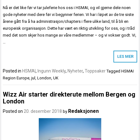
Nå er det like før vi tar juleferie hos oss i HSMAI, og vil gjerne dele noen
gode nyheter med dere før vi begynner ferien. Vi har i løpet av de tre siste
årene gått fra å ha administrasjon/chapters i flere ulike land, til å bli en
europeisk organisasjon. Dette har vært en riktig utvikling for oss, og i tråd
med det som skjer hos mange av våre medlemmer – og vi vokser godt. Vi,
…
LES MER
Posted in
HSMAI
,
Ingunn Weekly
,
Nyheter
,
Toppsaker
Tagged
HSMAI
Region Europe
,
jul
,
London
,
UK
Wizz Air starter direkterute mellom Bergen og
London
Redaksjonen
Posted on
20. desember 2018
by