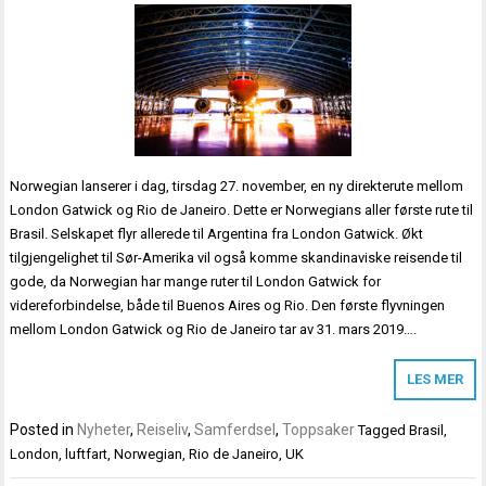
Norwegian lanserer i dag, tirsdag 27. november, en ny direkterute mellom
London Gatwick og Rio de Janeiro. Dette er Norwegians aller første rute til
Brasil. Selskapet flyr allerede til Argentina fra London Gatwick. Økt
tilgjengelighet til Sør-Amerika vil også komme skandinaviske reisende til
gode, da Norwegian har mange ruter til London Gatwick for
videreforbindelse, både til Buenos Aires og Rio. Den første flyvningen
mellom London Gatwick og Rio de Janeiro tar av 31. mars 2019….
LES MER
Posted in
Nyheter
,
Reiseliv
,
Samferdsel
,
Toppsaker
Tagged
Brasil
,
London
,
luftfart
,
Norwegian
,
Rio de Janeiro
,
UK