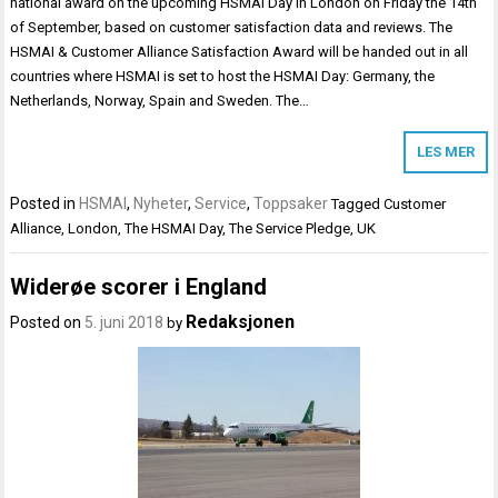
national award on the upcoming HSMAI Day in London on Friday the 14th
of September, based on customer satisfaction data and reviews. The
HSMAI & Customer Alliance Satisfaction Award will be handed out in all
countries where HSMAI is set to host the HSMAI Day: Germany, the
Netherlands, Norway, Spain and Sweden. The…
LES MER
Posted in
HSMAI
,
Nyheter
,
Service
,
Toppsaker
Tagged
Customer
Alliance
,
London
,
The HSMAI Day
,
The Service Pledge
,
UK
Widerøe scorer i England
Redaksjonen
Posted on
5. juni 2018
by