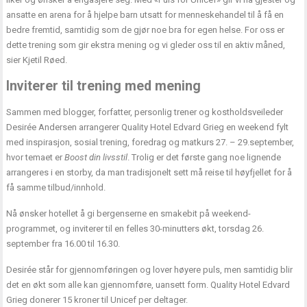
ansatte en arena for å hjelpe barn utsatt for menneskehandel til å få en
bedre fremtid, samtidig som de gjør noe bra for egen helse. For oss er
dette trening som gir ekstra mening og vi gleder oss til en aktiv måned,
sier Kjetil Røed.
Inviterer til trening med mening
Sammen med blogger, forfatter, personlig trener og kostholdsveileder
Desirée Andersen arrangerer Quality Hotel Edvard Grieg en weekend fylt
med inspirasjon, sosial trening, foredrag og matkurs 27. – 29.september,
hvor temaet er
Boost din livsstil
. Trolig er det første gang noe lignende
arrangeres i en storby, da man tradisjonelt sett må reise til høyfjellet for å
få samme tilbud/innhold.
Nå ønsker hotellet å gi bergenserne en smakebit på weekend-
programmet, og inviterer til en felles 30-minutters økt, torsdag 26.
september fra 16.00 til 16.30.
Desirée står for gjennomføringen og lover høyere puls, men samtidig blir
det en økt som alle kan gjennomføre, uansett form. Quality Hotel Edvard
Grieg donerer 15 kroner til Unicef per deltager.