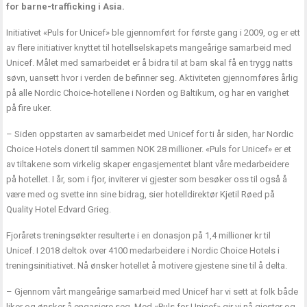
for barne-trafficking i Asia.
Initiativet «Puls for Unicef» ble gjennomført for første gang i 2009, og er ett
av flere initiativer knyttet til hotellselskapets mangeårige samarbeid med
Unicef. Målet med samarbeidet er å bidra til at barn skal få en trygg natts
søvn, uansett hvor i verden de befinner seg. Aktiviteten gjennomføres årlig
på alle Nordic Choice-hotellene i Norden og Baltikum, og har en varighet
på fire uker.
– Siden oppstarten av samarbeidet med Unicef for ti år siden, har Nordic
Choice Hotels donert til sammen NOK 28 millioner. «Puls for Unicef» er et
av tiltakene som virkelig skaper engasjementet blant våre medarbeidere
på hotellet. I år, som i fjor, inviterer vi gjester som besøker oss til også å
være med og svette inn sine bidrag, sier hotelldirektør Kjetil Røed på
Quality Hotel Edvard Grieg.
Fjorårets treningsøkter resulterte i en donasjon på 1,4 millioner kr til
Unicef. I 2018 deltok over 4100 medarbeidere i Nordic Choice Hotels i
treningsinitiativet. Nå ønsker hotellet å motivere gjestene sine til å delta.
– Gjennom vårt mangeårige samarbeid med Unicef har vi sett at folk både
liker og ønsker å engasjere seg. Med «Puls for Unicef» gir vi nå gjester og