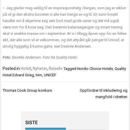
– Jeg gleder meg veldig til en inspirasjonshelg i Bergen, som jeg er sikker
på vil gi den ekstra boosten vi alle kan trenge av og til. En sunn livsstil
handler om å skjemme seg selv bort med gode vaner og det må også
være rom for å kose seg. Den berømte balansegangen og smart trening
skal vi snakke masse om i september. At vi i tillegg åpner opp for en felles
økt, der alle som vil er velkommen, og det attpåtil går penger til Unicef, er
utrolig hyggelig å kunne gjøre, sier Desirée Andersen.
Foto:
Desirée Andersen. Foto fra Quality Hotel.
Posted in
Hotell
,
Nyheter
,
Reiseliv
Tagged
Nordic Choice Hotels
,
Quality
Hotel Edvard Grieg
,
trim
,
UNICEF
Innleggsnavigasjon
Thomas Cook Group konkurs
Oppfordrer til inkludering og
mangfold i idretten
SISTE