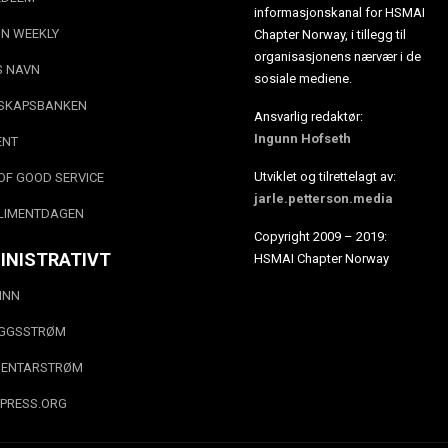
informasjonskanal for HSMAI
N WEEKLY
Chapter Norway, i tillegg til
organisasjonens nærvær i de
S NAVN
sosiale mediene.
SKAPSBANKEN
Ansvarlig redaktør:
Ingunn Hofseth
ENT
Utviklet og tilrettelagt av:
OF GOOD SERVICE
jarle.petterson.media
LIMENTDAGEN
Copyright 2009 – 2019:
INISTRATIVT
HSMAI Chapter Norway
INN
EGGSSTRØM
ENTARSTRØM
PRESS.ORG