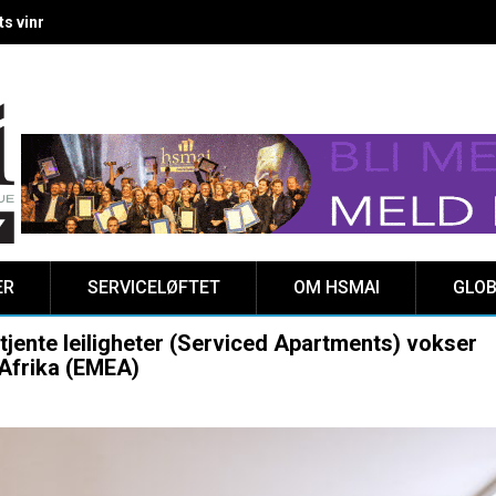
 vinnere kåret på Clarion Hotel The HUB
ER
SERVICELØFTET
OM HSMAI
GLOB
tjente leiligheter (Serviced Apartments) vokser
 Afrika (EMEA)