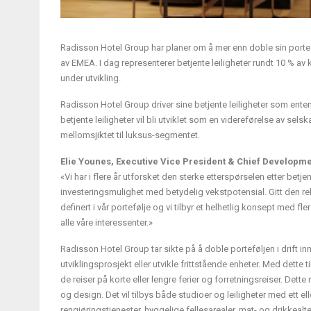
Radisson Hotel Group har planer om å mer enn doble sin porteføl
av EMEA. I dag representerer betjente leiligheter rundt 10 % 
under utvikling.
Radisson Hotel Group driver sine betjente leiligheter som enten 
betjente leiligheter vil bli utviklet som en videreførelse av s
mellomsjiktet til luksus-segmentet.
Elie Younes, Executive Vice President & Chief Developme
«Vi har i flere år utforsket den sterke etterspørselen etter betje
investeringsmulighet med betydelig vekstpotensial. Gitt den rel
definert i vår portefølje og vi tilbyr et helhetlig konsept med fle
alle våre interessenter.»
Radisson Hotel Group tar sikte på å doble porteføljen i drift inn
utviklingsprosjekt eller utvikle frittstående enheter. Med det
de reiser på korte eller lengre ferier og forretningsreiser. Dett
og design. Det vil tilbys både studioer og leiligheter med ett e
rengjøringstjenester, hyggelige fellesarealer, mat- og drikkealt