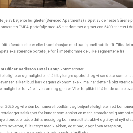
je av betjente leiligheter (Serviced Apartments) i løpet av de neste 5 årene p
av konsernets EMEA-portefølje med 45 eiendommer og mer enn 5400 enheter i dri
frittstående enheter eller i kombinasjon med tradisjonell hotelldrift. Tilbudet
elskapets eksisterende portefølje for å imøtekomme de ulike segmentene fra
nt Officer Radisson Hotel Group
kommenterer:
nte leiligheter og muligheten til å tilby lengre opphold, og vi ser dette som en at
evansen slike tilbud har i dagens økonomiske klima, har dette nå blitt ytterlige
re muligheter for våre investorer og gjester. Vi er forpliktet til å holde oss releva
en 2025 og vil enten kombinere hotelldrift og betjente leiligheter i ett kombiner
te tilrettelegger selskapet for kunder som ønsker en mer hjemmekoselig atmosfæ
e nye tilbudet er både driftsmessig og kommersielt attraktivt og tilbyr et nytt ut
ller to soverom, fullt utstyrt med kjøkken, eget bad, døgnåpen resepsjon,
ernativer og en rekke andre skreddersydde fasiliteter.