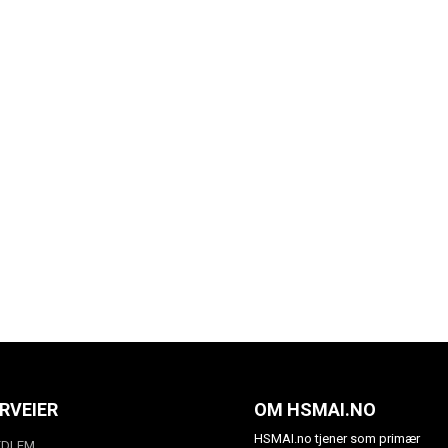
RVEIER
OM HSMAI.NO
HSMAI.no tjener som primær
EDLEM