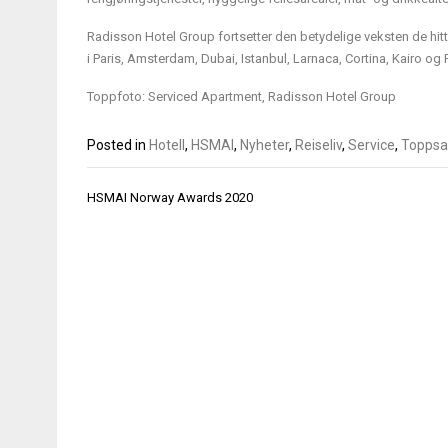
Radisson Hotel Group fortsetter den betydelige veksten de hitti
i Paris, Amsterdam, Dubai, Istanbul, Larnaca, Cortina, Kairo og 
Toppfoto: Serviced Apartment, Radisson Hotel Group
Posted in
Hotell
,
HSMAI
,
Nyheter
,
Reiseliv
,
Service
,
Toppsa
Innleggsnavigasjon
HSMAI Norway Awards 2020