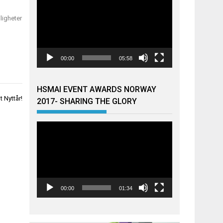
ligheter
00:00
05:58
HSMAI EVENT AWARDS NORWAY
 Nyttår!
2017- SHARING THE GLORY
Videoavspiller
00:00
01:34