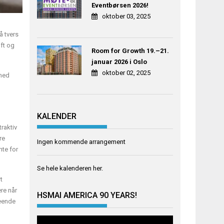
Eventbørsen 2026!
oktober 03, 2025
å tvers
ft og
Room for Growth 19.–21.
januar 2026 i Oslo
oktober 02, 2025
 med
KALENDER
traktiv
re
Ingen kommende arrangement
nte for
Se hele kalenderen
her
.
t
re når
HSMAI AMERICA 90 YEARS!
seende
Videoavspiller