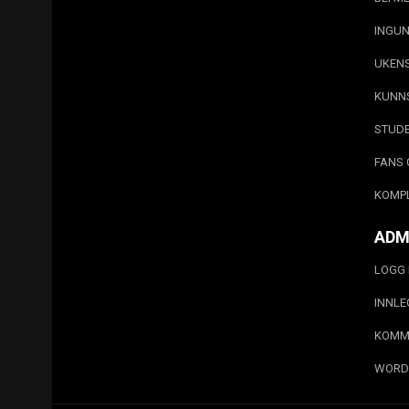
INGUN
UKEN
KUNN
STUD
FANS 
KOMP
ADM
LOGG 
INNL
KOMM
WORD