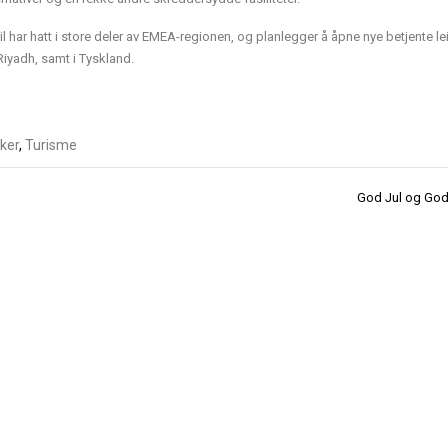
l har hatt i store deler av EMEA-regionen, og planlegger å åpne nye betjente lei
Riyadh, samt i Tyskland.
ker
,
Turisme
God Jul og Godt