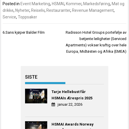
Posted in
Event Marketing
,
HSMAI
,
Kommer
,
Markedsføring
,
Mat og
drikke
,
Nyheter
,
Reiseliv
,
Restauranter
,
Revenue Management
,
Service
,
Toppsaker
Innleggsnavigasjon
6.Sans kjøper Balder Film
Radisson Hotel Groups portefølje av
betjente leiligheter (Serviced
Apartments) vokser kraftig over hele
Europa, Midtøsten og Afrika (EMEA)
SISTE
Tarje Hellebust får
HSMAIs Ærespris 2025
januar 22, 2026
HSMAI Awards Norway