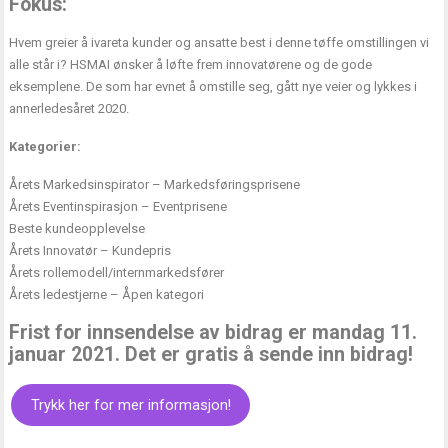
Fokus:
Hvem greier å ivareta kunder og ansatte best i denne tøffe omstillingen vi
alle står i? HSMAI ønsker å løfte frem innovatørene og de gode
eksemplene. De som har evnet å omstille seg, gått nye veier og lykkes i
annerledesåret 2020.
Kategorier:
Årets Markedsinspirator – Markedsføringsprisene
Årets Eventinspirasjon – Eventprisene
Beste kundeopplevelse
Årets Innovatør – Kundepris
Årets rollemodell/internmarkedsfører
Årets ledestjerne – Åpen kategori
Frist for innsendelse av bidrag er mandag 11.
januar 2021. Det er gratis å sende inn bidrag!
Trykk her for mer informasjon!