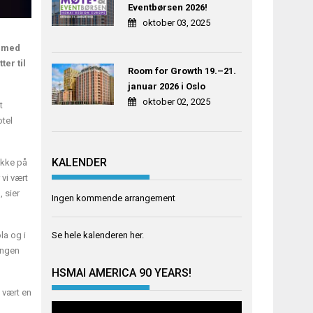
Eventbørsen 2026!
oktober 03, 2025
n med
er til
Room for Growth 19.–21.
januar 2026 i Oslo
oktober 02, 2025
t
otel
KALENDER
 ikke på
 vi vært
 sier
Ingen kommende arrangement
la og i
Se hele kalenderen
her
.
ingen
HSMAI AMERICA 90 YEARS!
 vært en
Videoavspiller