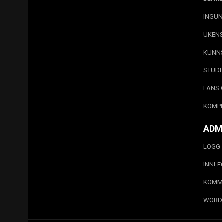
INGUN
UKEN
KUNN
STUD
FANS 
KOMP
ADM
LOGG 
INNL
KOMM
WORD