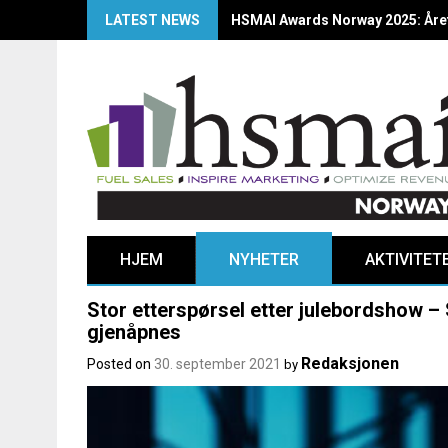
LATEST NEWS
HSMAI Awards Norway 2025: Årets
HJEM
NYHETER
AKTIVITET
Stor etterspørsel etter julebordshow –
gjenåpnes
Redaksjonen
Posted on
30. september 2021
by