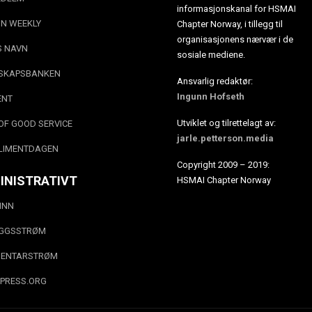
informasjonskanal for HSMAI
N WEEKLY
Chapter Norway, i tillegg til
organisasjonens nærvær i de
S NAVN
sosiale mediene.
SKAPSBANKEN
Ansvarlig redaktør:
Ingunn Hofseth
ENT
Utviklet og tilrettelagt av:
OF GOOD SERVICE
jarle.petterson.media
LIMENTDAGEN
Copyright 2009 – 2019:
INISTRATIVT
HSMAI Chapter Norway
INN
EGGSSTRØM
ENTARSTRØM
PRESS.ORG