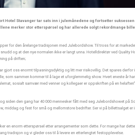
port Hotel Stavanger tar sats inn i julemånedene og fortsetter suksesse
lene merker stor etterspørsel og har allerede solgt rekordmange billett
opper for den årelange tradisjonen med Julebordshow. Til tross for at markede
r snudd og at den nye normalen ikke er langt unna. Hotelldirektør ved Quality H
ning på driften;
har gjort oss enormt tilpasningsdyktig og litt mer risikovillig. Det spares derfor
 hylle, som sammen kommer til å lage et uforglemmelig show. Hvert eneste år har
julemat, sosialt samvær med venner og kollegaer er oppskriften på en helaften”,
r, og siden den gang har 40 000 mennesker fått med seg Julebordshowet på So
iddag og fest for små og mellomstore bedrifter. Ser vi på billettsalget er 
ker en enorm etterspørsel etter arrangementer som dette. For mange har dette
 lang tradisjon og vi gleder oss til å levere en etterlengtet festopplevelse.