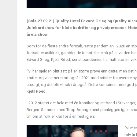
(Sola 27.09.21) Quality Hotel Edvard Grieg og Quality Air
Julebordshow for både bedrifter og privatpersoner. Hotel
årets show.
Som for de fleste andre foretak, satte pandemien i 2020 en st
fortsatt er usikkert, gambler de to hotellene nå på at vinden ha
Edvard Grieg, Kjetil Røed, ser at pandemien har hatt stor innvirk
“Vi har sjelden blitt satt på en større prøve enn dette, men det 
kruttet og vi satser stort også i 2021 med artister fra øverste
utsolgt, og det blir vi nok i år også. Dette kombinert med god 
Kjetil Røed.
I 2012 startet det hele med én komiker og ett band i Stavange
Bergen. Sammen med Topp Arrangement planlegges igjen show, m
tvil om at folk er klar for å en fest igjen;
“Vi mer
tolv år