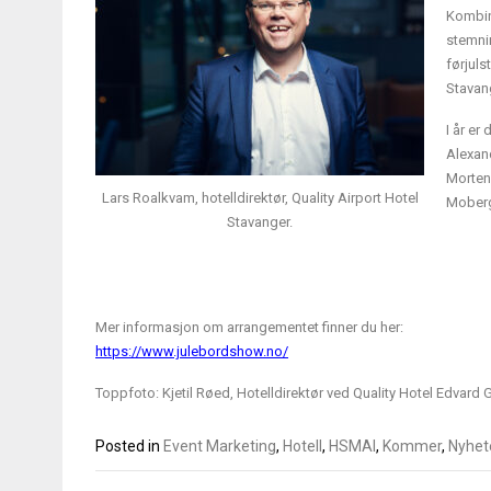
Kombin
stemnin
førjuls
Stavan
I år er
Alexan
Morten
Lars Roalkvam, hotelldirektør, Quality Airport Hotel
Moberg
Stavanger.
Mer informasjon om arrangementet finner du her:
https://www.julebordshow.no/
Toppfoto: Kjetil Røed, Hotelldirektør ved Quality Hotel Edvard 
Posted in
Event Marketing
,
Hotell
,
HSMAI
,
Kommer
,
Nyhet