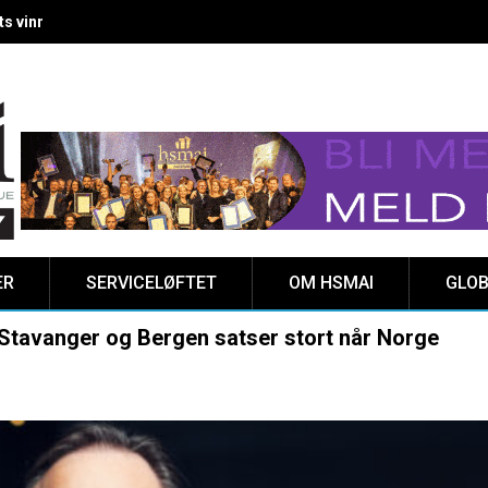
 vinnere kåret på Clarion Hotel The HUB
ER
SERVICELØFTET
OM HSMAI
GLOB
 Stavanger og Bergen satser stort når Norge