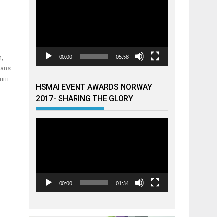
l
n,
00:00
05:58
Hans
rim
HSMAI EVENT AWARDS NORWAY
2017- SHARING THE GLORY
Videoavspiller
00:00
01:34