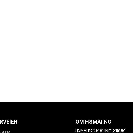
RVEIER
OM HSMAI.NO
HSMAI.no tjener som primær
EDLEM