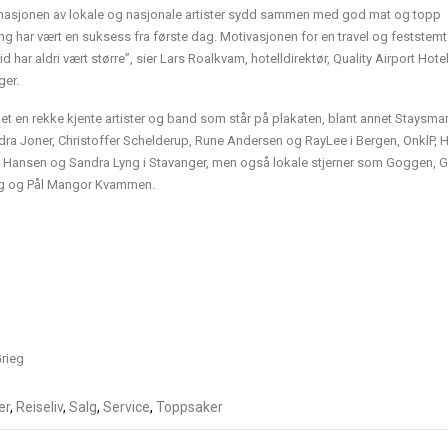
asjonen av lokale og nasjonale artister sydd sammen med god mat og topp
g har vært en suksess fra første dag. Motivasjonen for en travel og feststemt
tid har aldri vært større”, sier Lars Roalkvam, hotelldirektør, Quality Airport Hote
ger.
 det en rekke kjente artister og band som står på plakaten, blant annet Staysma
dra Joner, Christoffer Schelderup, Rune Andersen og RayLee i Bergen, OnklP, 
 Hansen og Sandra Lyng i Stavanger, men også lokale stjerner som Goggen, G
 og Pål Mangor Kvammen.
Grieg
er
,
Reiseliv
,
Salg
,
Service
,
Toppsaker