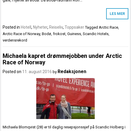
gate, i hjertet av Bodø. Da Bodø-rådmann Rolf…
LES MER
Posted in
Hotell
,
Nyheter
,
Reiseliv
,
Toppsaker
Tagged
Arctic Race
,
Arctic Race of Norway
,
Bodø
,
frokost
,
Guiness
,
Scandic Hotels
,
verdensrekord
Michaela kapret drømmejobben under Arctic
Race of Norway
Redaksjonen
Posted on
11. august 2016
by
Michaela Blomqvist (28) er til daglig resepsjonssjef på Scandic Holberg i