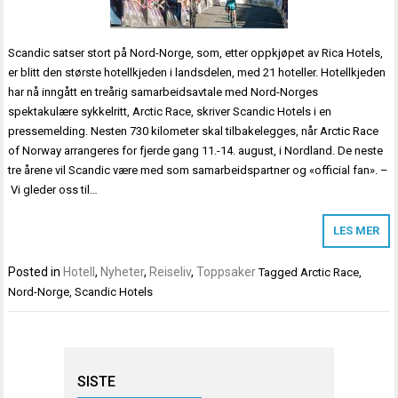
Scandic satser stort på Nord-Norge, som, etter oppkjøpet av Rica Hotels,
er blitt den største hotellkjeden i landsdelen, med 21 hoteller. Hotellkjeden
har nå inngått en treårig samarbeidsavtale med Nord-Norges
spektakulære sykkelritt, Arctic Race, skriver Scandic Hotels i en
pressemelding. Nesten 730 kilometer skal tilbakelegges, når Arctic Race
of Norway arrangeres for fjerde gang 11.-14. august, i Nordland. De neste
tre årene vil Scandic være med som samarbeidspartner og «official fan». –
Vi gleder oss til…
LES MER
Posted in
Hotell
,
Nyheter
,
Reiseliv
,
Toppsaker
Tagged
Arctic Race
,
Nord-Norge
,
Scandic Hotels
SISTE