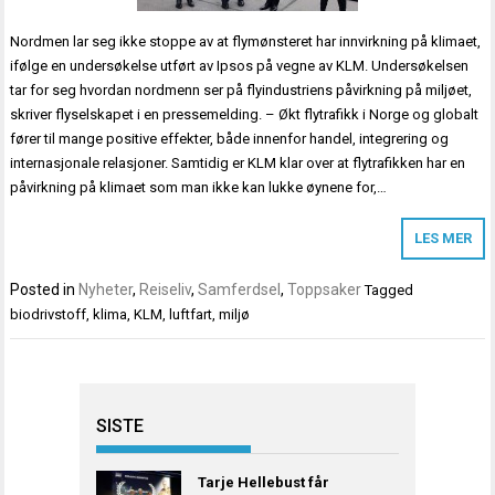
Nordmen lar seg ikke stoppe av at flymønsteret har innvirkning på klimaet,
ifølge en undersøkelse utført av Ipsos på vegne av KLM. Undersøkelsen
tar for seg hvordan nordmenn ser på flyindustriens påvirkning på miljøet,
skriver flyselskapet i en pressemelding. – Økt flytrafikk i Norge og globalt
fører til mange positive effekter, både innenfor handel, integrering og
internasjonale relasjoner. Samtidig er KLM klar over at flytrafikken har en
påvirkning på klimaet som man ikke kan lukke øynene for,…
LES MER
Posted in
Nyheter
,
Reiseliv
,
Samferdsel
,
Toppsaker
Tagged
biodrivstoff
,
klima
,
KLM
,
luftfart
,
miljø
SISTE
Tarje Hellebust får