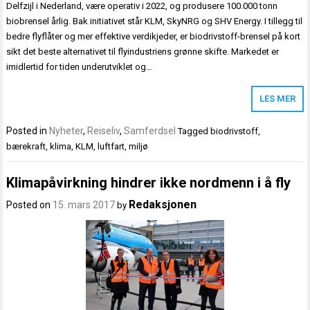
Delfzijl i Nederland, være operativ i 2022, og produsere 100.000 tonn
biobrensel årlig. Bak initiativet står KLM, SkyNRG og SHV Energy. I tillegg til
bedre flyflåter og mer effektive verdikjeder, er biodrivstoff-brensel på kort
sikt det beste alternativet til flyindustriens grønne skifte. Markedet er
imidlertid for tiden underutviklet og…
LES MER
Posted in
Nyheter
,
Reiseliv
,
Samferdsel
Tagged
biodrivstoff
,
bærekraft
,
klima
,
KLM
,
luftfart
,
miljø
Klimapåvirkning hindrer ikke nordmenn i å fly
Redaksjonen
Posted on
15. mars 2017
by