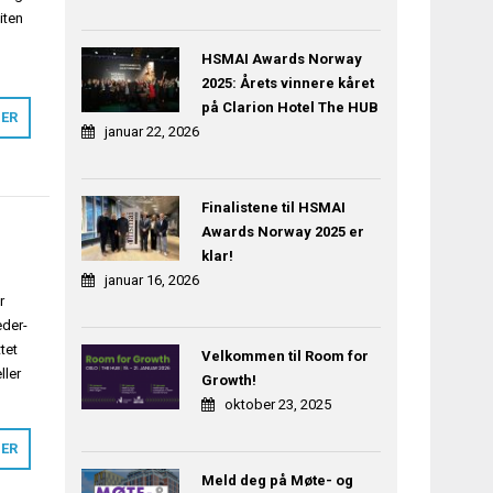
iten
HSMAI Awards Norway
2025: Årets vinnere kåret
på Clarion Hotel The HUB
MER
januar 22, 2026
Finalistene til HSMAI
Awards Norway 2025 er
klar!
januar 16, 2026
r
eder-
tet
Velkommen til Room for
ller
Growth!
oktober 23, 2025
MER
Meld deg på Møte- og