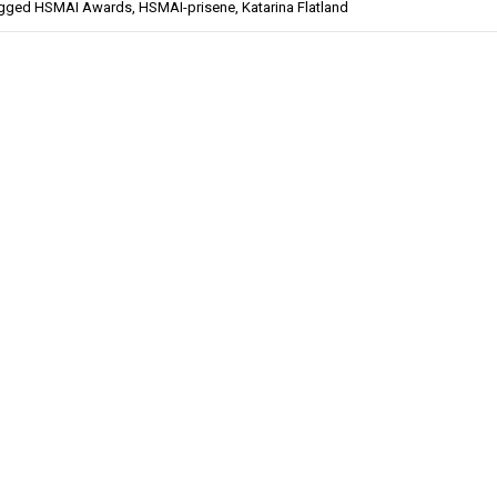
gged
HSMAI Awards
,
HSMAI-prisene
,
Katarina Flatland