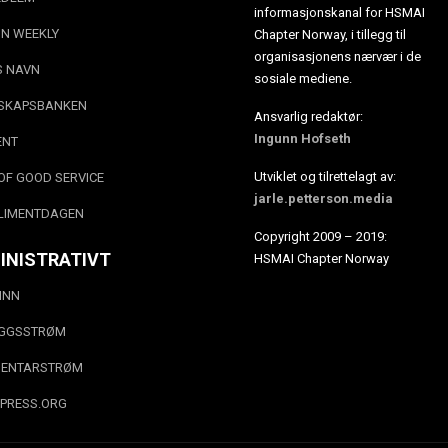
informasjonskanal for HSMAI
N WEEKLY
Chapter Norway, i tillegg til
organisasjonens nærvær i de
S NAVN
sosiale mediene.
SKAPSBANKEN
Ansvarlig redaktør:
Ingunn Hofseth
ENT
Utviklet og tilrettelagt av:
OF GOOD SERVICE
jarle.petterson.media
LIMENTDAGEN
Copyright 2009 – 2019:
INISTRATIVT
HSMAI Chapter Norway
INN
EGGSSTRØM
ENTARSTRØM
PRESS.ORG