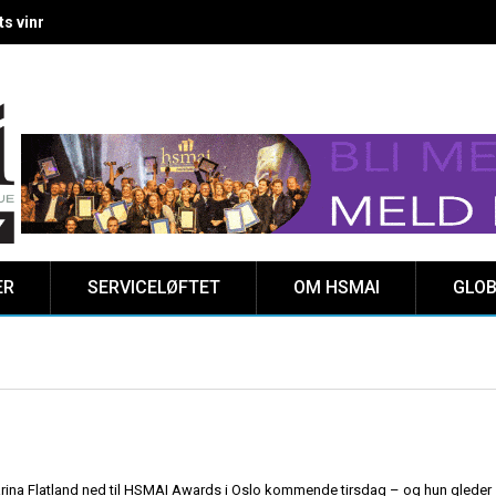
 vinnere kåret på Clarion Hotel The HUB
ER
SERVICELØFTET
OM HSMAI
GLOB
tarina Flatland ned til HSMAI Awards i Oslo kommende tirsdag – og hun gleder