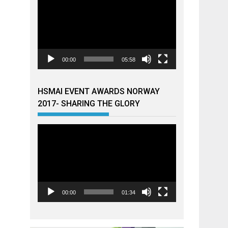
00:00
05:58
HSMAI EVENT AWARDS NORWAY
2017- SHARING THE GLORY
Videoavspiller
00:00
01:34