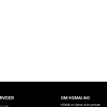
RVEIER
OM HSMAI.NO
HSMAI.no tjener som primær
EDLEM