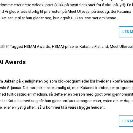
dømme etter dette videoklippet (klikk på høyttalerikonet for å skru på lyd): En l
and Vi gleder oss storlig til prisfesten på Meet Ullevaal på tirsdag, der Katarina
. Det ser ut til at hun gleder seg, hun også! Du kan lese mer om henne…
LES 
saker
Tagged
HSMAI Awards
,
HSMAI-prisene
,
Katarina Flatland
,
Meet Ullevaal
AI Awards
 fra Jakten på kjærligheten og som Idol-programleder blir kveldens konferansie
lo 8. januar. Det høres kanskje umulig ut, men Katarina kombinerer programl
ed fulltidsstudier i medisin, så dette er en person med godt over gjennomsnit
n tar Katarina med seg når hun gjennomfører arrangementer, enten det er dag e
 eller en lystig aften, så vi kommer til å være i trygge hender…
LES 