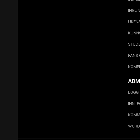
INGUN
UKEN
KUNN
STUD
FANS 
KOMP
ADM
LOGG 
INNL
KOMM
WORD