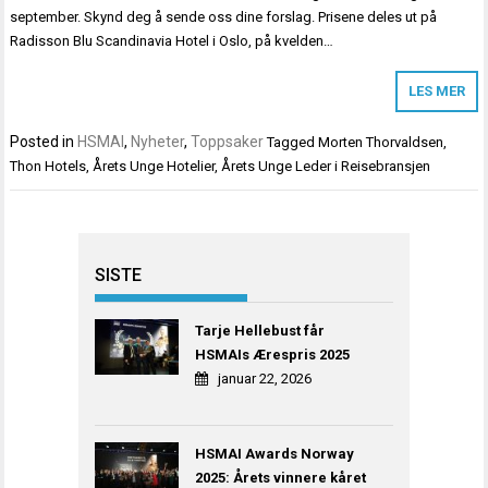
september. Skynd deg å sende oss dine forslag. Prisene deles ut på
Radisson Blu Scandinavia Hotel i Oslo, på kvelden…
LES MER
Posted in
HSMAI
,
Nyheter
,
Toppsaker
Tagged
Morten Thorvaldsen
,
Thon Hotels
,
Årets Unge Hotelier
,
Årets Unge Leder i Reisebransjen
SISTE
Tarje Hellebust får
HSMAIs Ærespris 2025
januar 22, 2026
HSMAI Awards Norway
2025: Årets vinnere kåret