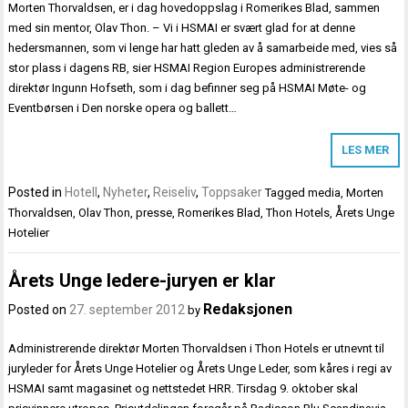
Morten Thorvaldsen, er i dag hovedoppslag i Romerikes Blad, sammen
med sin mentor, Olav Thon. – Vi i HSMAI er svært glad for at denne
hedersmannen, som vi lenge har hatt gleden av å samarbeide med, vies så
stor plass i dagens RB, sier HSMAI Region Europes administrerende
direktør Ingunn Hofseth, som i dag befinner seg på HSMAI Møte- og
Eventbørsen i Den norske opera og ballett…
LES MER
Posted in
Hotell
,
Nyheter
,
Reiseliv
,
Toppsaker
Tagged
media
,
Morten
Thorvaldsen
,
Olav Thon
,
presse
,
Romerikes Blad
,
Thon Hotels
,
Årets Unge
Hotelier
Årets Unge ledere-juryen er klar
Redaksjonen
Posted on
27. september 2012
by
Administrerende direktør Morten Thorvaldsen i Thon Hotels er utnevnt til
juryleder for Årets Unge Hotelier og Årets Unge Leder, som kåres i regi av
HSMAI samt magasinet og nettstedet HRR. Tirsdag 9. oktober skal