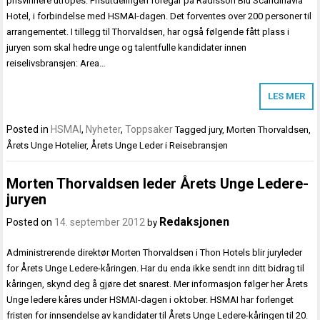
prisvinnere utropes. Prisutdelingen foregår på Radisson Blu Scandinavia
Hotel, i forbindelse med HSMAI-dagen. Det forventes over 200 personer til
arrangementet. I tillegg til Thorvaldsen, har også følgende fått plass i
juryen som skal hedre unge og talentfulle kandidater innen
reiselivsbransjen: Area…
LES MER
Posted in
HSMAI
,
Nyheter
,
Toppsaker
Tagged
jury
,
Morten Thorvaldsen
,
Årets Unge Hotelier
,
Årets Unge Leder i Reisebransjen
Morten Thorvaldsen leder Årets Unge Ledere-
juryen
Redaksjonen
Posted on
14. september 2012
by
Administrerende direktør Morten Thorvaldsen i Thon Hotels blir juryleder
for Årets Unge Ledere-kåringen. Har du enda ikke sendt inn ditt bidrag til
kåringen, skynd deg å gjøre det snarest. Mer informasjon følger her Årets
Unge ledere kåres under HSMAI-dagen i oktober. HSMAI har forlenget
fristen for innsendelse av kandidater til Årets Unge Ledere-kåringen til 20.