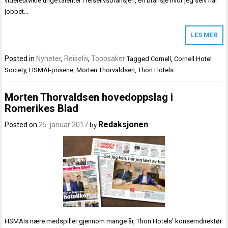
videreutvikle unge talenter i reiselivsbransjen, en bransje hvor jeg selv har
jobbet…
LES MER
Posted in
Nyheter
,
Reiseliv
,
Toppsaker
Tagged
Cornell
,
Cornell Hotel
Society
,
HSMAI-prisene
,
Morten Thorvaldsen
,
Thon Hotels
Morten Thorvaldsen hovedoppslag i
Romerikes Blad
Redaksjonen
Posted on
25. januar 2017
by
HSMAIs nære medspiller gjennom mange år, Thon Hotels’ konserndirektør