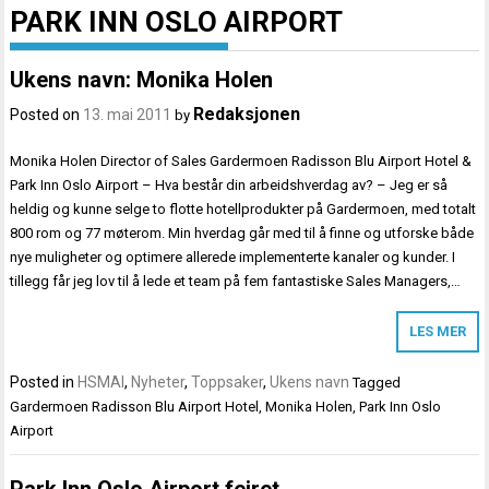
PARK INN OSLO AIRPORT
Ukens navn: Monika Holen
Redaksjonen
Posted on
13. mai 2011
by
Monika Holen Director of Sales Gardermoen Radisson Blu Airport Hotel &
Park Inn Oslo Airport – Hva består din arbeidshverdag av? – Jeg er så
heldig og kunne selge to flotte hotellprodukter på Gardermoen, med totalt
800 rom og 77 møterom. Min hverdag går med til å finne og utforske både
nye muligheter og optimere allerede implementerte kanaler og kunder. I
tillegg får jeg lov til å lede et team på fem fantastiske Sales Managers,…
LES MER
Posted in
HSMAI
,
Nyheter
,
Toppsaker
,
Ukens navn
Tagged
Gardermoen Radisson Blu Airport Hotel
,
Monika Holen
,
Park Inn Oslo
Airport
Park Inn Oslo Airport feiret