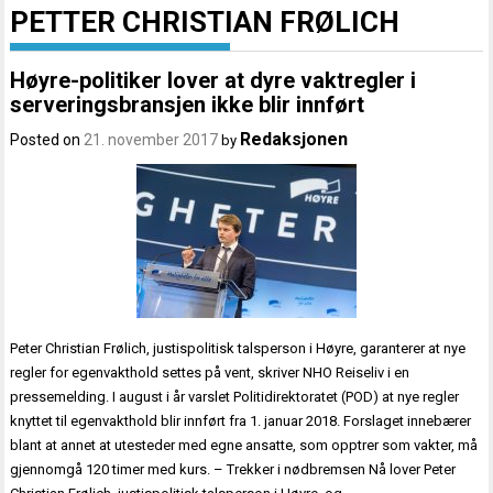
PETTER CHRISTIAN FRØLICH
Høyre-politiker lover at dyre vaktregler i
serveringsbransjen ikke blir innført
Redaksjonen
Posted on
21. november 2017
by
Peter Christian Frølich, justispolitisk talsperson i Høyre, garanterer at nye
regler for egenvakthold settes på vent, skriver NHO Reiseliv i en
pressemelding. I august i år varslet Politidirektoratet (POD) at nye regler
knyttet til egenvakthold blir innført fra 1. januar 2018. Forslaget innebærer
blant at annet at utesteder med egne ansatte, som opptrer som vakter, må
gjennomgå 120 timer med kurs. – Trekker i nødbremsen Nå lover Peter