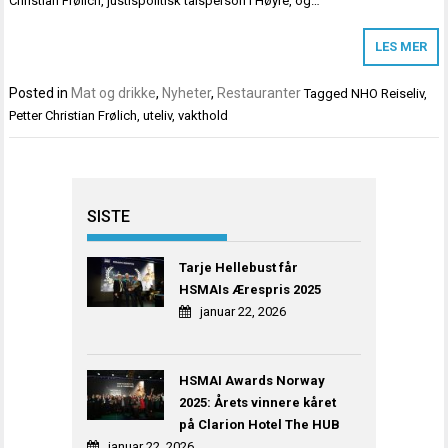
Christian Frølich, justispolitisk talsperson i Høyre, og…
LES MER
Posted in
Mat og drikke
,
Nyheter
,
Restauranter
Tagged
NHO Reiseliv
,
Petter Christian Frølich
,
uteliv
,
vakthold
SISTE
Tarje Hellebust får
HSMAIs Ærespris 2025
januar 22, 2026
HSMAI Awards Norway
2025: Årets vinnere kåret
på Clarion Hotel The HUB
januar 22, 2026