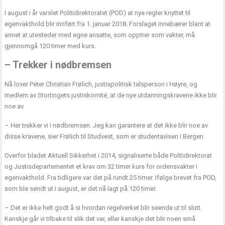
I august i år varslet Politidirektoratet (POD) at nye regler knyttet til
egenvakthold blir innført fra 1. januar 2018. Forslaget innebærer blant at
annet at utesteder med egne ansatte, som opptrer som vakter, må
gjennomgå 120 timer med kurs.
– Trekker i nødbremsen
Nå lover Peter Christian Frølich, justispolitisk talsperson i Høyre, og
medlem av Stortingets justiskomité, at de nye utdanningskravene ikke blir
noe av.
– Her trekker vi i nødbremsen. Jeg kan garantere at det ikke blir noe av
disse kravene, sier Frølich til Studvest, som er studentavisen i Bergen.
Overfor bladet Aktuell Sikkerhet i 2014, signaliserte både Politidirektorat
og Justisdepartementet et krav om 32 timer kurs for ordensvakter i
egenvakthold. Fra tidligere var det på rundt 25 timer. Ifølge brevet fra POD,
som ble sendt ut i august, er det nå lagt på 120 timer.
– Det er ikke helt godt å si hvordan regelverket blir seende ut til slutt.
Kanskje går vi tilbake til slik det var, eller kanskje det blir noen små