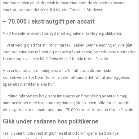
endringer. Men en så drastisk kursendring som de skisserte kravene
innebar, kommer det ikke til å bli, sier Frølich til Studvest.
– 70.000 i ekstrautgift per ansatt
NHO Reiseliv er svært fornøyd med signalene fra Høyre-politikeren.
– Vi er veldig glad for at Frølich tar tak i saken. Denne endringen ville gått
imot regjeringens målsetting om avbyråkratisering og reduserte kostnader
for næringslivet, sier NHO Reiseliv-sjef Kristin Krohn Devold.
Hun er klar på at utdanningskravet ville fått store økonomiske
konsekvenser for bedriftene. I verste fall kunne det ført til nedleggelser,
spesielt i distriktene, sier hun.
– Politidirektoratets krav, som innebærer en firedobling av antall timer,
sammenlignet med hva som opprinnelig ble skissert, ville for en bedrift
øke utgiftene per ansatt med rundt 70.000 kroner, fortsetter Krohn Devold.
Gikk under radaren hos politikerne
Frølich sier til Studvest at grunnen til at utfordringene med de nye