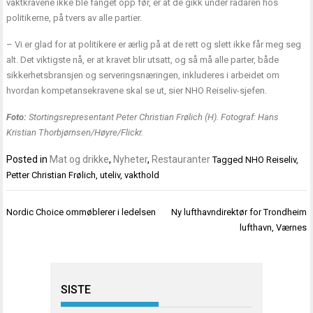
vaktkravene ikke ble fanget opp før, er at de gikk under radaren hos
politikerne, på tvers av alle partier.
– Vi er glad for at politikere er ærlig på at de rett og slett ikke får meg seg
alt. Det viktigste nå, er at kravet blir utsatt, og så må alle parter, både
sikkerhetsbransjen og serveringsnæringen, inkluderes i arbeidet om
hvordan kompetansekravene skal se ut, sier NHO Reiseliv-sjefen.
Foto:
Stortingsrepresentant Peter Christian Frølich (H). Fotograf: Hans
Kristian Thorbjørnsen/Høyre/Flickr.
Posted in
Mat og drikke
,
Nyheter
,
Restauranter
Tagged
NHO Reiseliv
,
Petter Christian Frølich
,
uteliv
,
vakthold
Innleggsnavigasjon
Nordic Choice ommøblerer i ledelsen
Ny lufthavndirektør for Trondheim
lufthavn, Værnes
SISTE