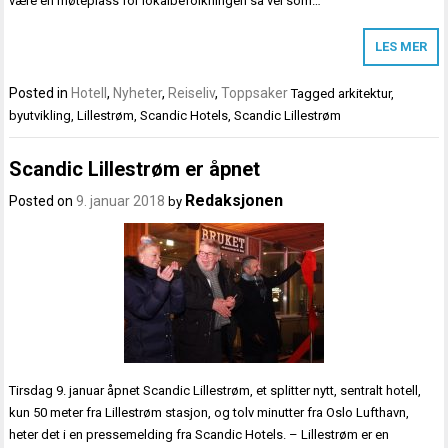
være en møteplass for lokalbefolkningen så vel som…
LES MER
Posted in
Hotell
,
Nyheter
,
Reiseliv
,
Toppsaker
Tagged
arkitektur
,
byutvikling
,
Lillestrøm
,
Scandic Hotels
,
Scandic Lillestrøm
Scandic Lillestrøm er åpnet
Redaksjonen
Posted on
9. januar 2018
by
Tirsdag 9. januar åpnet Scandic Lillestrøm, et splitter nytt, sentralt hotell,
kun 50 meter fra Lillestrøm stasjon, og tolv minutter fra Oslo Lufthavn,
heter det i en pressemelding fra Scandic Hotels. – Lillestrøm er en