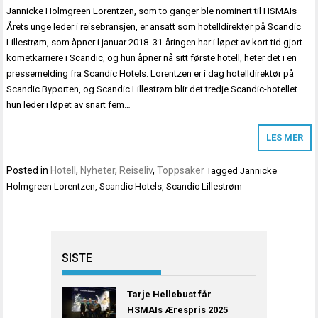
Jannicke Holmgreen Lorentzen, som to ganger ble nominert til HSMAIs
Årets unge leder i reisebransjen, er ansatt som hotelldirektør på Scandic
Lillestrøm, som åpner i januar 2018. 31-åringen har i løpet av kort tid gjort
kometkarriere i Scandic, og hun åpner nå sitt første hotell, heter det i en
pressemelding fra Scandic Hotels. Lorentzen er i dag hotelldirektør på
Scandic Byporten, og Scandic Lillestrøm blir det tredje Scandic-hotellet
hun leder i løpet av snart fem…
LES MER
Posted in
Hotell
,
Nyheter
,
Reiseliv
,
Toppsaker
Tagged
Jannicke
Holmgreen Lorentzen
,
Scandic Hotels
,
Scandic Lillestrøm
SISTE
Tarje Hellebust får
HSMAIs Ærespris 2025