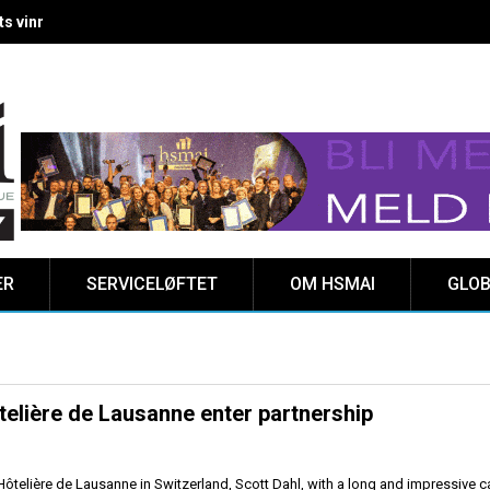
 vinnere kåret på Clarion Hotel The HUB
ER
SERVICELØFTET
OM HSMAI
GLOB
elière de Lausanne enter partnership
 Hôtelière de Lausanne in Switzerland, Scott Dahl, with a long and impressive c