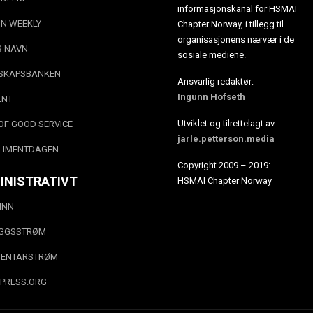
informasjonskanal for HSMAI
N WEEKLY
Chapter Norway, i tillegg til
organisasjonens nærvær i de
S NAVN
sosiale mediene.
SKAPSBANKEN
Ansvarlig redaktør:
Ingunn Hofseth
ENT
Utviklet og tilrettelagt av:
OF GOOD SERVICE
jarle.petterson.media
LIMENTDAGEN
Copyright 2009 – 2019:
INISTRATIVT
HSMAI Chapter Norway
INN
EGGSSTRØM
ENTARSTRØM
PRESS.ORG