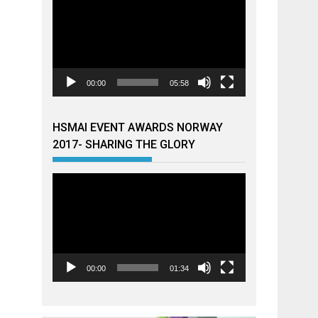
00:00
05:58
HSMAI EVENT AWARDS NORWAY
2017- SHARING THE GLORY
Videoavspiller
00:00
01:34