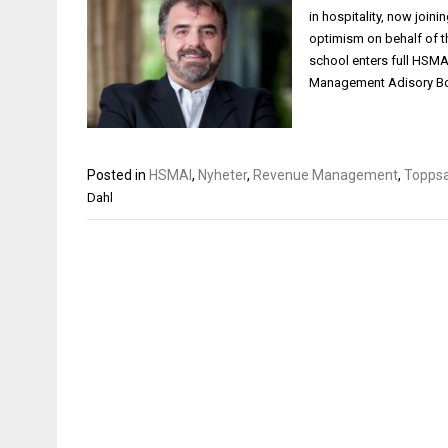
in hospitality, now jo
optimism on behalf of t
school enters full HSM
Management Adisory Boa
Posted in
HSMAI
,
Nyheter
,
Revenue Management
,
Topps
Dahl