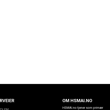
RVEIER
OM HSMAI.NO
HSMAI.no tjener som primær
EDLEM