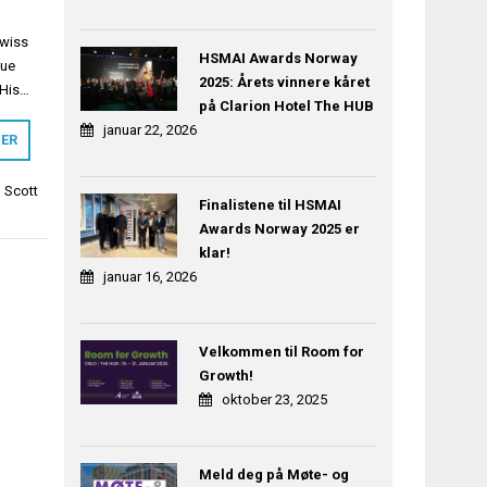
Swiss
HSMAI Awards Norway
nue
2025: Årets vinnere kåret
‘His…
på Clarion Hotel The HUB
januar 22, 2026
MER
,
Scott
Finalistene til HSMAI
Awards Norway 2025 er
klar!
januar 16, 2026
Velkommen til Room for
Growth!
oktober 23, 2025
Meld deg på Møte- og