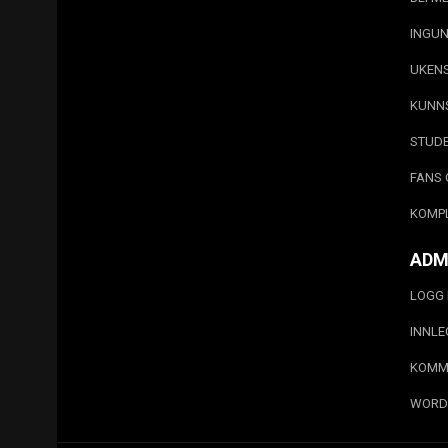
INGUN
UKEN
KUNN
STUD
FANS 
KOMP
ADM
LOGG 
INNL
KOMM
WORD