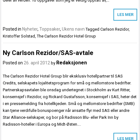
deler av verden. To oppgaver som jeg er veldig opptatt av,…
LES MER
Posted in
Nyheter
,
Toppsaker
,
Ukens navn
Tagged
Carlson Rezidor
,
Kristoffer Solstad
,
The Carlson Rezidor Hotel Group
Ny Carlson Rezidor/SAS-avtale
Redaksjonen
Posted on
26. april 2012
by
The Carlson Rezidor Hotel Group blir eksklusiv hotellpartner til SAS
Credits, selskapets lojalitetsprogram for små og mellomstore bedrifter.
Partnerskapsavtalen ble onsdag undertegnet i Stockholm av Kurt Ritter,
konsernsjef i Rezidor, og Rickard Gustafsson, konsernsjef i SAS, heter det
i en pressemelding fra hotellkjeden. Små og mellomstore bedrifter (SMB)
kan tjene verdifulle bonuspoenger når ansatte flyr med SAS eller andre
Star Alliance-selskaper, og bor på Radisson Blu- eller Park Inn by
Radisson-hoteller i Europa og Midt-Østen….
LES MER