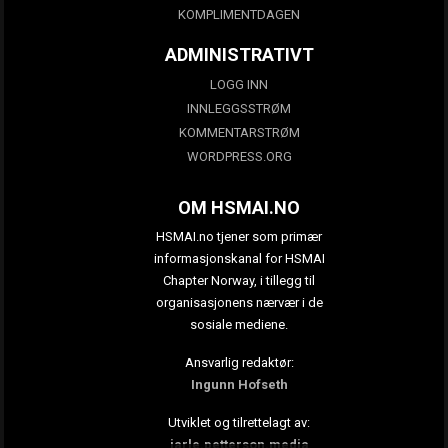
KOMPLIMENTDAGEN
ADMINISTRATIVT
LOGG INN
INNLEGGSSTRØM
KOMMENTARSTRØM
WORDPRESS.ORG
OM HSMAI.NO
HSMAI.no tjener som primær
informasjonskanal for HSMAI
Chapter Norway, i tillegg til
organisasjonens nærvær i de
sosiale mediene.
Ansvarlig redaktør:
Ingunn Hofseth
Utviklet og tilrettelagt av:
jarle.petterson.media