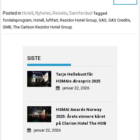
Posted in
Hotell
,
Nyheter
,
Reiseliv
,
Samferdsel
Tagged
fordelsprogram
,
Hotell
,
luftfart
,
Rezidor Hotel Group
,
SAS
,
SAS Credits
,
SMB
,
The Carlson Rezidor Hotel Group
SISTE
Tarje Hellebust får
HSMAIs Ærespris 2025
januar 22, 2026
HSMAI Awards Norway
2025: Årets vinnere kåret
på Clarion Hotel The HUB
januar 22, 2026