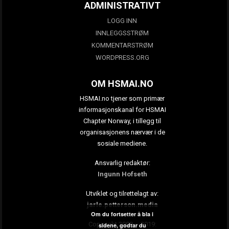
ADMINISTRATIVT
LOGG INN
INNLEGGSSTRØM
KOMMENTARSTRØM
WORDPRESS.ORG
OM HSMAI.NO
HSMAI.no tjener som primær
informasjonskanal for HSMAI
Chapter Norway, i tillegg til
organisasjonens nærvær i de
sosiale mediene.
Ansvarlig redaktør:
Ingunn Hofseth
Utviklet og tilrettelagt av:
jarle.petterson.media
Om du fortsetter å bla i
Copyright 2009 – 2019:
sidene, godtar du