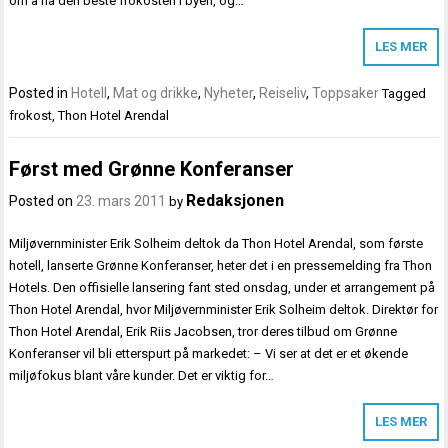
om å ha den beste frokosten i byen, og…
LES MER
Posted in
Hotell
,
Mat og drikke
,
Nyheter
,
Reiseliv
,
Toppsaker
Tagged
frokost
,
Thon Hotel Arendal
Først med Grønne Konferanser
Redaksjonen
Posted on
23. mars 2011
by
Miljøvernminister Erik Solheim deltok da Thon Hotel Arendal, som første
hotell, lanserte Grønne Konferanser, heter det i en pressemelding fra Thon
Hotels. Den offisielle lansering fant sted onsdag, under et arrangement på
Thon Hotel Arendal, hvor Miljøvernminister Erik Solheim deltok. Direktør for
Thon Hotel Arendal, Erik Riis Jacobsen, tror deres tilbud om Grønne
Konferanser vil bli etterspurt på markedet: – Vi ser at det er et økende
miljøfokus blant våre kunder. Det er viktig for…
LES MER