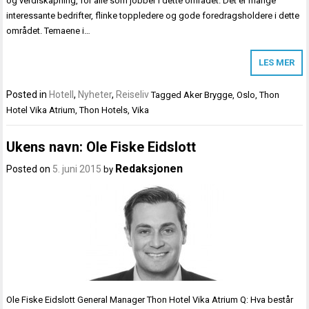
og verdiskapning, for alle som jobber i dette området. Det er mange
interessante bedrifter, flinke toppledere og gode foredragsholdere i dette
området. Temaene i…
LES MER
Posted in
Hotell
,
Nyheter
,
Reiseliv
Tagged
Aker Brygge
,
Oslo
,
Thon
Hotel Vika Atrium
,
Thon Hotels
,
Vika
Ukens navn: Ole Fiske Eidslott
Redaksjonen
Posted on
5. juni 2015
by
Ole Fiske Eidslott General Manager Thon Hotel Vika Atrium Q: Hva består