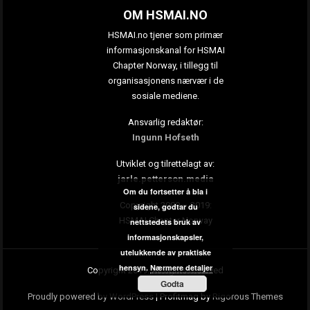
OM HSMAI.NO
HSMAI.no tjener som primær
informasjonskanal for HSMAI
Chapter Norway, i tillegg til
organisasjonens nærvær i de
sosiale mediene.
Ansvarlig redaktør:
Ingunn Hofseth
Utviklet og tilrettelagt av:
jarle.petterson.media
Om du fortsetter å bla i
Copyright 2009 – 2019:
sidene, godtar du
HSMAI Chapter Norway
nettstedets bruk av
informasjonskapsler,
utelukkende av praktiske
hensyn.
Nærmere detaljer
Copyright 2019. All rights reserved
Godta
Proudly powered by WordPress
|
Profitmag by
Rigorous Themes