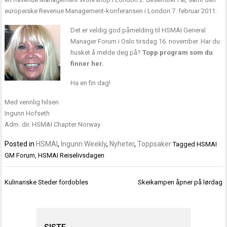
europeiske Revenue Management-konferansen i London 7. februar 2011.
Det er veldig god påmelding til
HSMAI General
Manager Forum
i Oslo tirsdag 16. november. Har du
husket å melde deg på?
Topp program som du
finner
her
.
Ha en fin dag!
Med vennlig hilsen
Ingunn Hofseth
Adm. dir. HSMAI Chapter Norway
Posted in
HSMAI
,
Ingunn Weekly
,
Nyheter
,
Toppsaker
Tagged
HSMAI
GM Forum
,
HSMAI Reiselivsdagen
Innleggsnavigasjon
Kulinariske Steder fordobles
Skeikampen åpner på lørdag