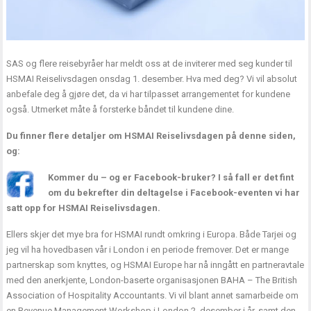
SAS og flere reisebyråer har meldt oss at de inviterer med seg kunder til
HSMAI Reiselivsdagen onsdag 1. desember. Hva med deg? Vi vil absolut
anbefale deg å gjøre det, da vi har tilpasset arrangementet for kundene
også. Utmerket måte å forsterke båndet til kundene dine.
Du finner flere detaljer om HSMAI Reiselivsdagen på
denne siden
,
og:
Kommer du – og er Facebook-bruker? I så fall er det fint
om du bekrefter din deltagelse i
Facebook-eventen vi har
satt opp for HSMAI Reiselivsdagen
.
Ellers skjer det mye bra for HSMAI rundt omkring i Europa. Både Tarjei og
jeg vil ha hovedbasen vår i London i en periode fremover. Det er mange
partnerskap som knyttes, og
HSMAI Europe
har nå inngått en partneravtale
med den anerkjente, London-baserte organisasjonen
BAHA
– The British
Association of Hospitality Accountants. Vi vil blant annet samarbeide om
en
Revenue Management Workshop i London 2. desember i år
, samt den