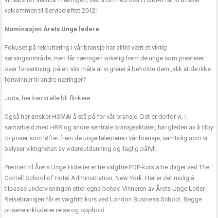
velkommen til Serviceløftet 2012!
Nominasjon Årets Unge ledere
Fokuset på rekruttering i vår bransje har alltid vært et viktig
satsingsområde, men får næringen virkelig frem de unge som presterer
over forventning, på en slik måte at vi greier å beholde dem ,slik at de ikke
forsvinner til andre næringer?
Joda, her kan vi alle bli flinkere.
Også her ønsker HSMAI å stå på for vår bransje. Det er derfor vi, i
samarbeid med HRR og andre sentrale bransjeaktører, har gleden av å tilby
to priser som løfter frem de unge talentene i vår bransje, samtidig som vi
belyser viktigheten av videreutdanning og faglig påfyll.
Premien til Årets Unge Hotelier er tre valgfrie PDP-kurs à tre dager ved The
Cornell School of Hotel Administration, New York. Her er det mulig å
tilpasse undervisningen etter egne behov. Vinneren av Årets Unge Leder i
Reisebransjen får et valgfritt kurs ved London Business School. Begge
prisene inkluderer reise og opphold.