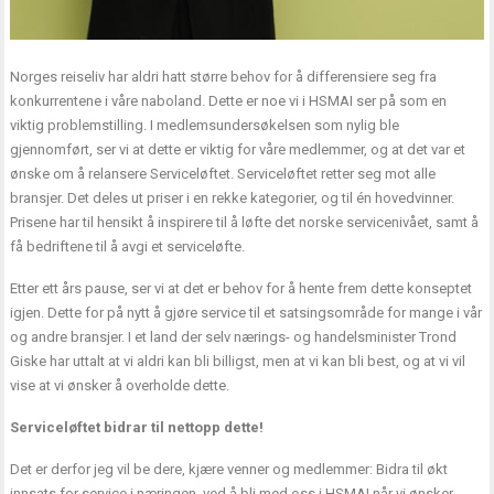
Norges reiseliv har aldri hatt større behov for å differensiere seg fra
konkurrentene i våre naboland. Dette er noe vi i HSMAI ser på som en
viktig problemstilling. I medlemsundersøkelsen som nylig ble
gjennomført, ser vi at dette er viktig for våre medlemmer, og at det var et
ønske om å relansere Serviceløftet. Serviceløftet retter seg mot alle
bransjer. Det deles ut priser i en rekke kategorier, og til én hovedvinner.
Prisene har til hensikt å inspirere til å løfte det norske servicenivået, samt å
få bedriftene til å avgi et serviceløfte.
Etter ett års pause, ser vi at det er behov for å hente frem dette konseptet
igjen. Dette for på nytt å gjøre service til et satsingsområde for mange i vår
og andre bransjer. I et land der selv nærings- og handelsminister Trond
Giske har uttalt at vi aldri kan bli billigst, men at vi kan bli best, og at vi vil
vise at vi ønsker å overholde dette.
Serviceløftet bidrar til nettopp dette!
Det er derfor jeg vil be dere, kjære venner og medlemmer: Bidra til økt
innsats for service i næringen, ved å bli med oss i HSMAI når vi ønsker