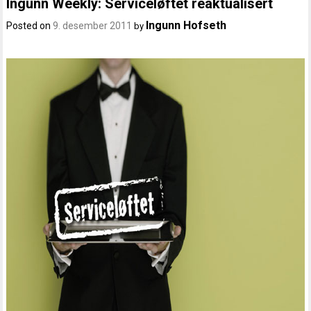
Ingunn Weekly: Serviceløftet reaktualisert
Ingunn Hofseth
Posted on
9. desember 2011
by