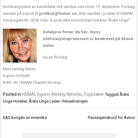
Nominasjonene av kandidater må sendes oss innen 15. desember. Forslag
sendes på e-post til
postbox@hsmai.no
, eller sendes i posten til HSMAI,
Oscarsgate 81, 0256 Oslo. E-post eller konvolutten merkes “Årets Unge”.
Detaljene finner du
her
, mens
nominasjonsprosessen er beskrevet på
denne
siden
.
Ha en fin helg!
Med vennlig hilsen
Ingunn Hofseth
Adm. dir. HSMAI Chapter Norway
Posted in
HSMAI
,
Ingunn Weekly
,
Nyheter
,
Toppsaker
Tagged
Årets
Unge Hotelier
,
Årets Unge Leder i Reisebransjen
Innleggsnavigasjon
SAS kongen av innenriks
Passasjerrekord for Avinor