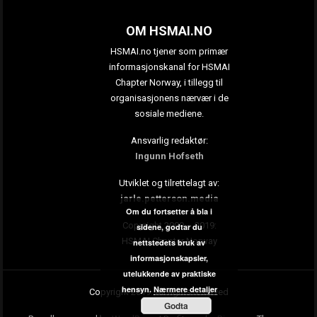
OM HSMAI.NO
HSMAI.no tjener som primær
informasjonskanal for HSMAI
Chapter Norway, i tillegg til
organisasjonens nærvær i de
sosiale mediene.
Ansvarlig redaktør:
Ingunn Hofseth
Utviklet og tilrettelagt av:
jarle.petterson.media
Om du fortsetter å bla i
Copyright 2009 – 2019:
sidene, godtar du
HSMAI Chapter Norway
nettstedets bruk av
informasjonskapsler,
utelukkende av praktiske
hensyn.
Nærmere detaljer
Copyright 2019. All rights reserved
Godta