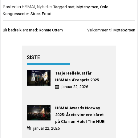
Posted in
HSMAI
,
Nyheter
Tagged
mat
,
Møtebørsen
,
Oslo
Kongressenter
,
Street Food
Innleggsnavigasjon
Bli bedre kjent med: Ronnie Ottem
Velkommen til Møtebørsen
SISTE
Tarje Hellebust får
HSMAIs Ærespris 2025
januar 22, 2026
HSMAI Awards Norway
2025: Årets vinnere kåret
på Clarion Hotel The HUB
januar 22, 2026