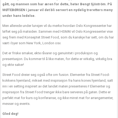
gått, og mannen som har æren for dette, heter Bengt Sjöström. På
MØTEBØRSEN i januar vil det bli servert en nydelig treretters meny
under hans ledelse.
Men allerede under lunsjen vil du merke hvordan Oslo Kongressenter har
løftet seg på matsiden. Sammen med HSMAI vil Oslo Kongressenter vise
seg frem med Konseptet Street Food, som du kanskje har sett, om du har
vært i byer som New York, London osv.
Det er friske smaker, ekte råvarer og genuinitet i produksjon og
presentasjon. Du kommer til å like maten, for dette er virkelig, virkelig bra
og ekte saker!
Street Food dreier seg også ofte om fusion. Elementer fra Street Food-
kokkens hjemland, mikset med inspirasjon fra hans kones hjemland, satt
inn i en setting inspirert av det landet maten presenteres i! Elementer og
inspirasjon fra Street Food trenger ikke bare serveres på gaten. Dette er
perfekt mat for kurs og konferanse, og ikke minst mat for arrangementer,
messer og events.
Gled deg!