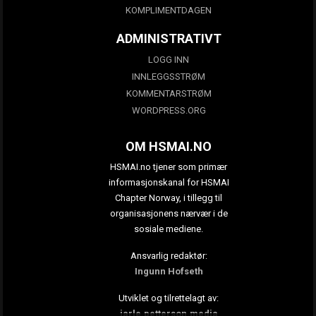
KOMPLIMENTDAGEN
ADMINISTRATIVT
LOGG INN
INNLEGGSSTRØM
KOMMENTARSTRØM
WORDPRESS.ORG
OM HSMAI.NO
HSMAI.no tjener som primær
informasjonskanal for HSMAI
Chapter Norway, i tillegg til
organisasjonens nærvær i de
sosiale mediene.
Ansvarlig redaktør:
Ingunn Hofseth
Utviklet og tilrettelagt av:
jarle.petterson.media