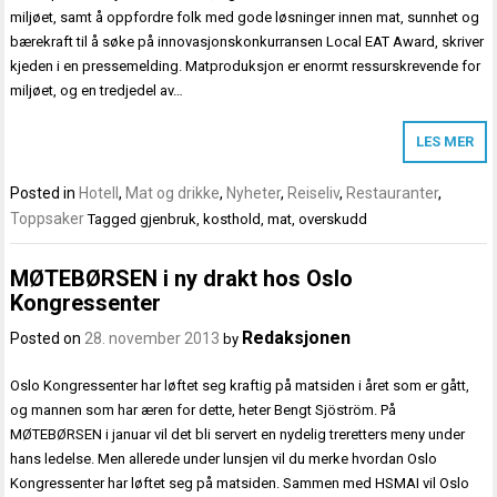
miljøet, samt å oppfordre folk med gode løsninger innen mat, sunnhet og
bærekraft til å søke på innovasjonskonkurransen Local EAT Award, skriver
kjeden i en pressemelding. Matproduksjon er enormt ressurskrevende for
miljøet, og en tredjedel av…
LES MER
Posted in
Hotell
,
Mat og drikke
,
Nyheter
,
Reiseliv
,
Restauranter
,
Toppsaker
Tagged
gjenbruk
,
kosthold
,
mat
,
overskudd
MØTEBØRSEN i ny drakt hos Oslo
Kongressenter
Redaksjonen
Posted on
28. november 2013
by
Oslo Kongressenter har løftet seg kraftig på matsiden i året som er gått,
og mannen som har æren for dette, heter Bengt Sjöström. På
MØTEBØRSEN i januar vil det bli servert en nydelig treretters meny under
hans ledelse. Men allerede under lunsjen vil du merke hvordan Oslo
Kongressenter har løftet seg på matsiden. Sammen med HSMAI vil Oslo