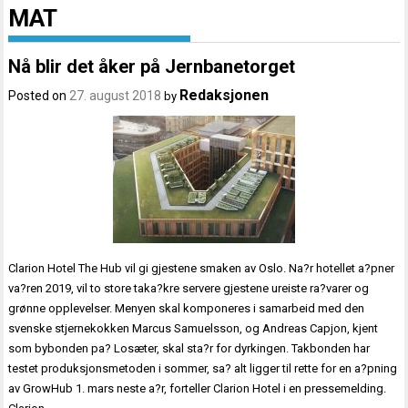
MAT
Nå blir det åker på Jernbanetorget
Redaksjonen
Posted on
27. august 2018
by
Clarion Hotel The Hub vil gi gjestene smaken av Oslo. Na?r hotellet a?pner
va?ren 2019, vil to store taka?kre servere gjestene ureiste ra?varer og
grønne opplevelser. Menyen skal komponeres i samarbeid med den
svenske stjernekokken Marcus Samuelsson, og Andreas Capjon, kjent
som bybonden pa? Losæter, skal sta?r for dyrkingen. Takbonden har
testet produksjonsmetoden i sommer, sa? alt ligger til rette for en a?pning
av GrowHub 1. mars neste a?r, forteller Clarion Hotel i en pressemelding.