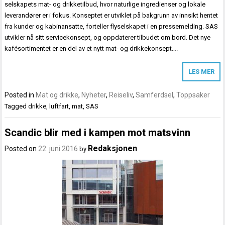
selskapets mat- og drikketilbud, hvor naturlige ingredienser og lokale
leverandører er i fokus. Konseptet er utviklet på bakgrunn av innsikt hentet
fra kunder og kabinansatte, forteller flyselskapet i en pressemelding. SAS
utvikler nå sitt servicekonsept, og oppdaterer tilbudet om bord. Det nye
kafésortimentet er en del av et nytt mat- og drikkekonsept….
LES MER
Posted in
Mat og drikke
,
Nyheter
,
Reiseliv
,
Samferdsel
,
Toppsaker
Tagged
drikke
,
luftfart
,
mat
,
SAS
Scandic blir med i kampen mot matsvinn
Redaksjonen
Posted on
22. juni 2016
by