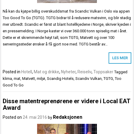
Nå kan du kjøpe billig overskuddsmat fra Scandic Vulkan i Oslo via appen
Too Good To Go (TGTG). TGTG bidrar til å redusere matsvinn, og blir stadig
mer utbredt. Scandic er først ut blant hotellkjedene i Norge, skriver kjeden i
en pressemelding. I Norge kaster vi over 360.000 tonn spiselig mat i året.
Dette er et skremmende høyt tall, som TGTG, Matvett og over 100
serveringssteder ønsker å få gjort noe med. TGTG består av…
LES MER
Posted in
Hotell
,
Mat og drikke
,
Nyheter
,
Reiseliv
,
Toppsaker
Tagged
klima
,
mat
,
Matvett
,
miljø
,
Scandig Hotels
,
Scandiv Vulkan
,
TGTG
,
Too
Good To Go
Disse matentreprenørene er videre i Local EAT
Award
Redaksjonen
Posted on
24. mai 2016
by