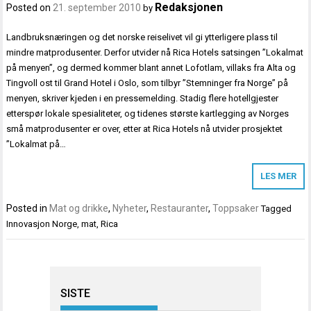
Redaksjonen
Posted on
21. september 2010
by
Landbruksnæringen og det norske reiselivet vil gi ytterligere plass til
mindre matprodusenter. Derfor utvider nå Rica Hotels satsingen ”Lokalmat
på menyen”, og dermed kommer blant annet Lofotlam, villaks fra Alta og
Tingvoll ost til Grand Hotel i Oslo, som tilbyr ”Stemninger fra Norge” på
menyen, skriver kjeden i en pressemelding. Stadig flere hotellgjester
etterspør lokale spesialiteter, og tidenes største kartlegging av Norges
små matprodusenter er over, etter at Rica Hotels nå utvider prosjektet
”Lokalmat på…
LES MER
Posted in
Mat og drikke
,
Nyheter
,
Restauranter
,
Toppsaker
Tagged
Innovasjon Norge
,
mat
,
Rica
SISTE