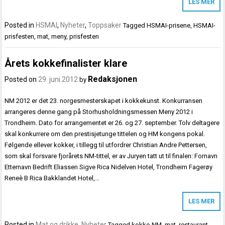
LES MER
Posted in
HSMAI
,
Nyheter
,
Toppsaker
Tagged
HSMAI-prisene
,
HSMAI-
prisfesten
,
mat
,
meny
,
prisfesten
Årets kokkefinalister klare
Redaksjonen
Posted on
29. juni 2012
by
NM 2012 er det 23. norgesmesterskapet i kokkekunst. Konkurransen
arrangeres denne gang på Storhusholdningsmessen Meny 2012 i
Trondheim. Dato for arrangementet er 26. og 27. september. Tolv deltagere
skal konkurrere om den prestisjetunge tittelen og HM kongens pokal.
Følgende ellever kokker, i tillegg til utfordrer Christian Andre Pettersen,
som skal forsvare fjorårets NM-tittel, er av Juryen tatt ut til finalen: Fornavn
Etternavn Bedrift Eliassen Sigve Rica Nidelven Hotel, Trondheim Fagerøy
Reneè B Rica Bakklandet Hotel,…
LES MER
Posted in
Mat og drikke
,
Nyheter
Tagged
kokke-NM
,
mat
,
restaurant