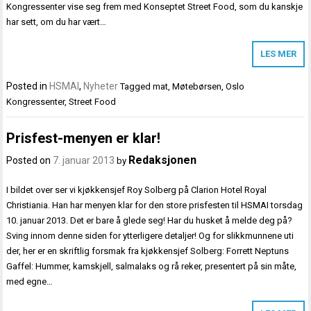
Kongressenter vise seg frem med Konseptet Street Food, som du kanskje
har sett, om du har vært…
LES MER
Posted in
HSMAI
,
Nyheter
Tagged
mat
,
Møtebørsen
,
Oslo
Kongressenter
,
Street Food
Prisfest-menyen er klar!
Redaksjonen
Posted on
7. januar 2013
by
I bildet over ser vi kjøkkensjef Roy Solberg på Clarion Hotel Royal
Christiania. Han har menyen klar for den store prisfesten til HSMAI torsdag
10. januar 2013. Det er bare å glede seg! Har du husket å melde deg på?
Sving innom denne siden for ytterligere detaljer! Og for slikkmunnene uti
der, her er en skriftlig forsmak fra kjøkkensjef Solberg: Forrett Neptuns
Gaffel: Hummer, kamskjell, salmalaks og rå reker, presentert på sin måte,
med egne…