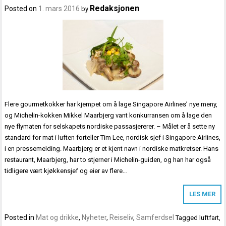
Redaksjonen
Posted on
1. mars 2016
by
Flere gourmetkokker har kjempet om å lage Singapore Airlines’ nye meny,
og Michelin-kokken Mikkel Maarbjerg vant konkurransen om å lage den
nye flymaten for selskapets nordiske passasjererer. – Målet er å sette ny
standard for mat i luften forteller Tim Lee, nordisk sjef i Singapore Airlines,
i en pressemelding. Maarbjerg er et kjent navn i nordiske matkretser. Hans
restaurant, Maarbjerg, har to stjerner i Michelin-guiden, og han har også
tidligere vært kjøkkensjef og eier av flere…
LES MER
Posted in
Mat og drikke
,
Nyheter
,
Reiseliv
,
Samferdsel
Tagged
luftfart
,