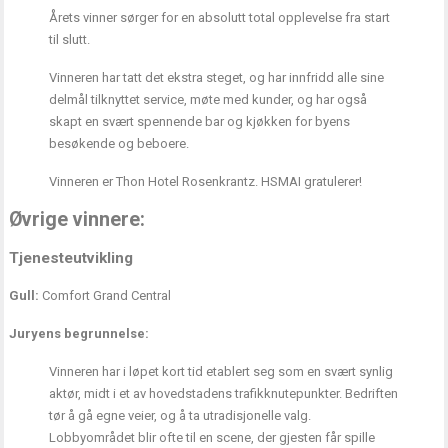
Årets vinner sørger for en absolutt total opplevelse fra start
til slutt.
Vinneren har tatt det ekstra steget, og har innfridd alle sine
delmål tilknyttet service, møte med kunder, og har også
skapt en svært spennende bar og kjøkken for byens
besøkende og beboere.
Vinneren er Thon Hotel Rosenkrantz. HSMAI gratulerer!
Øvrige vinnere:
Tjenesteutvikling
Gull:
Comfort Grand Central
Juryens begrunnelse:
Vinneren har i løpet kort tid etablert seg som en svært synlig
aktør, midt i et av hovedstadens trafikknutepunkter. Bedriften
tør å gå egne veier, og å ta utradisjonelle valg.
Lobbyområdet blir ofte til en scene, der gjesten får spille