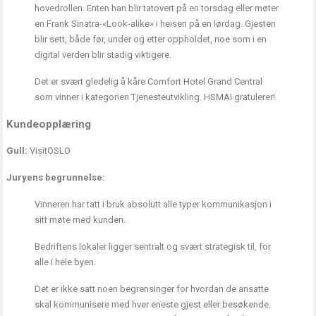
hovedrollen. Enten han blir tatovert på en torsdag eller møter
en Frank Sinatra-«Look-alike» i heisen på en lørdag. Gjesten
blir sett, både før, under og etter oppholdet, noe som i en
digital verden blir stadig viktigere.
Det er svært gledelig å kåre Comfort Hotel Grand Central
som vinner i kategorien Tjenesteutvikling. HSMAI gratulerer!
Kundeopplæring
Gull:
VisitOSLO
Juryens begrunnelse:
Vinneren har tatt i bruk absolutt alle typer kommunikasjon i
sitt møte med kunden.
Bedriftens lokaler ligger sentralt og svært strategisk til, for
alle i hele byen.
Det er ikke satt noen begrensinger for hvordan de ansatte
skal kommunisere med hver eneste gjest eller besøkende.