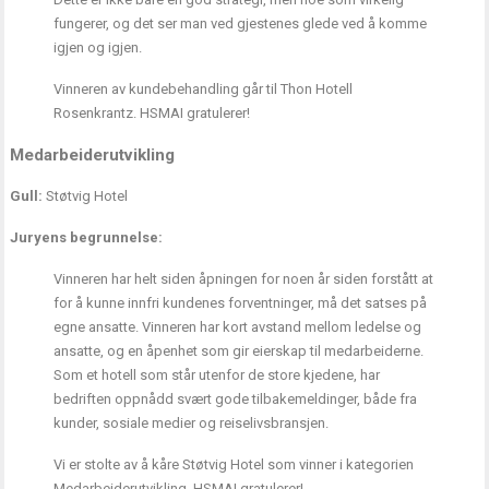
fungerer, og det ser man ved gjestenes glede ved å komme
igjen og igjen.
Vinneren av kundebehandling går til Thon Hotell
Rosenkrantz. HSMAI gratulerer!
Medarbeiderutvikling
Gull:
Støtvig Hotel
Juryens begrunnelse:
Vinneren har helt siden åpningen for noen år siden forstått at
for å kunne innfri kundenes forventninger, må det satses på
egne ansatte. Vinneren har kort avstand mellom ledelse og
ansatte, og en åpenhet som gir eierskap til medarbeiderne.
Som et hotell som står utenfor de store kjedene, har
bedriften oppnådd svært gode tilbakemeldinger, både fra
kunder, sosiale medier og reiselivsbransjen.
Vi er stolte av å kåre Støtvig Hotel som vinner i kategorien
Medarbeiderutvikling. HSMAI gratulerer!