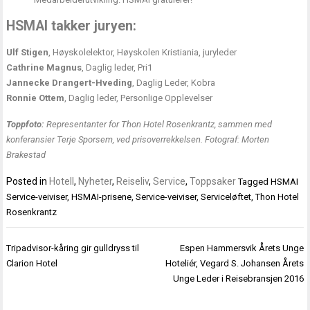
HSMAI takker juryen:
Ulf Stigen
, Høyskolelektor, Høyskolen Kristiania, juryleder
Cathrine Magnus
, Daglig leder, Pri1
Jannecke Drangert-Hveding
,
Daglig Leder
, Kobra
Ronnie Ottem
, Daglig leder, Personlige Opplevelser
Toppfoto:
Representanter for Thon Hotel Rosenkrantz, sammen med
konferansier Terje Sporsem, ved prisoverrekkelsen. Fotograf: Morten
Brakestad
Posted in
Hotell
,
Nyheter
,
Reiseliv
,
Service
,
Toppsaker
Tagged
HSMAI
Service-veiviser
,
HSMAI-prisene
,
Service-veiviser
,
Serviceløftet
,
Thon Hotel
Rosenkrantz
Innleggsnavigasjon
Tripadvisor-kåring gir gulldryss til
Espen Hammersvik Årets Unge
Clarion Hotel
Hoteliér, Vegard S. Johansen Årets
Unge Leder i Reisebransjen 2016