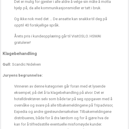
Det er mulig for gjester i alle aldre å velge sin måte å motta
hjelp på, da alle kommunikasjonsmidler er tatt i bruk.
Og ikke nok med det … De ansatte kan snakke til deg på
opptil 40 forskjellige språk.
Årets pris i kundeopplæring går til VisitOSLO. HSMAI
gratulerer!
Klagebehandling
Gull:
Scandic Nidelven
Juryens begrunnelse:
Vinneren av denne kategorien går foran med et lysende
eksempel, på det å ta klagebehandling på alvor. Det er
hotelldirektøren selv som både tar på seg oppgaven med å
overvåke og svare på alle tilbakemeldingene på Tripadvisor,
Expedia og andre gjesteundersøkelser. Tilbakemeldingene
distribueres, både for å dra lærdom og for å gjøre hva de
kan for å tilfredsstille eventuelle misfornøyde kunder.