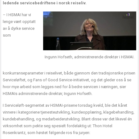
ledende servicebedriftene i norsk reiseliv.
– I HSMAI har vi
lenge vært opptatt
av å dyrke service
som
Ingunn Hofseth, administrerende direktør i HSMAI.
konkurranseparameter i reiselivet, både gjennom den tradisjonsrike prisen
Serviceløftet, og Fans of Good Service-initiativet, og det gleder oss å se
hvor mye arbeid som legges ned for å bedre servicen i næringen, sier
HSMAIs administrerende direktør, Ingunn Hofseth.
I Serviceløft-segmentet av HSMAI-prisene torsdag kveld, ble det kåret
vinnere i kategoriene tjenesteutvikling, kundeopplæring, klagebehandling,
kundebehandling, og medarbeiderutvikling. Blant disse var det likevel én
virksomhet som pekte seg spesielt fordelaktig ut: Thon Hotel
Rosenkrantz, som høstet følgende ros fra juryen: