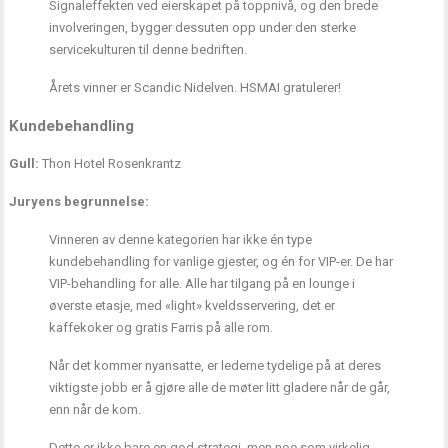
Signaleffekten ved eierskapet på toppnivå, og den brede
involveringen, bygger dessuten opp under den sterke
servicekulturen til denne bedriften.
Årets vinner er Scandic Nidelven. HSMAI gratulerer!
Kundebehandling
Gull:
Thon Hotel Rosenkrantz
Juryens begrunnelse:
Vinneren av denne kategorien har ikke én type
kundebehandling for vanlige gjester, og én for VIP-er. De har
VIP-behandling for alle. Alle har tilgang på en lounge i
øverste etasje, med «light» kveldsservering, det er
kaffekoker og gratis Farris på alle rom.
Når det kommer nyansatte, er lederne tydelige på at deres
viktigste jobb er å gjøre alle de møter litt gladere når de går,
enn når de kom.
Dette er ikke bare en god strategi, men noe som virkelig