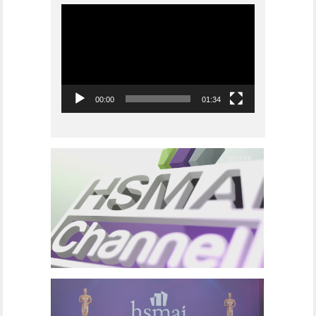
Videoavspiller
00:00
01:34