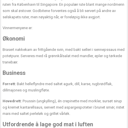
ruten fra København til Singapore. En populær rute blant mange nordmenn
som skal østover. Godbitene forventes også å bli servert på andre av
selskapets ruter, men nøyaktig når, er foreløpig ikke avgjort.
Vinnermenyene er:
Økonomi
Brasert nakkekam av frittgående svin, med bakt selleri i sennepssaus med
potetpure. Serveres med rå grønnkålsalat med mandler, epler og tørkede
tranebær.
Business
Forrett:
Bakt helleflyndre med saltet agurk, dill, karse, rugbrødflak,
dillmajones og muslingfløte.
Hovedrett:
Poussin (ungkylling), én crepinette med morkler, sursøt sirup
og kremet kantarellsaus, servert med aspargespoteter i brunet smør, ristet
mais med saltet perleløk og grillet vårløk.
Utfordrende å lage god mat i luften