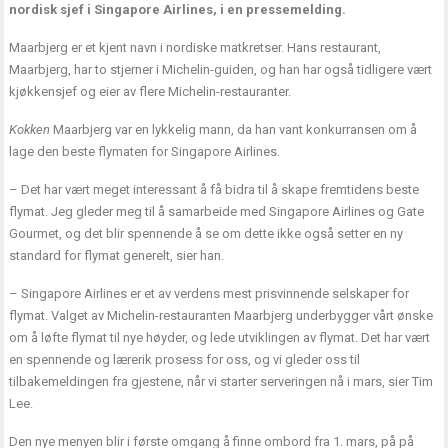
nordisk sjef i Singapore Airlines, i en pressemelding.
Maarbjerg er et kjent navn i nordiske matkretser. Hans restaurant,
Maarbjerg, har to stjerner i Michelin-guiden, og han har også tidligere vært
kjøkkensjef og eier av flere Michelin-restauranter.
Kokken
Maarbjerg var en lykkelig mann, da han vant konkurransen om å
lage den beste flymaten for Singapore Airlines.
– Det har vært meget interessant å få bidra til å skape fremtidens beste
flymat. Jeg gleder meg til å samarbeide med Singapore Airlines og Gate
Gourmet, og det blir spennende å se om dette ikke også setter en ny
standard for flymat generelt, sier han.
– Singapore Airlines er et av verdens mest prisvinnende selskaper for
flymat. Valget av Michelin-restauranten Maarbjerg underbygger vårt ønske
om å løfte flymat til nye høyder, og lede utviklingen av flymat. Det har vært
en spennende og lærerik prosess for oss, og vi gleder oss til
tilbakemeldingen fra gjestene, når vi starter serveringen nå i mars, sier Tim
Lee.
Den nye menyen blir i første omgang å finne ombord fra 1. mars, på på