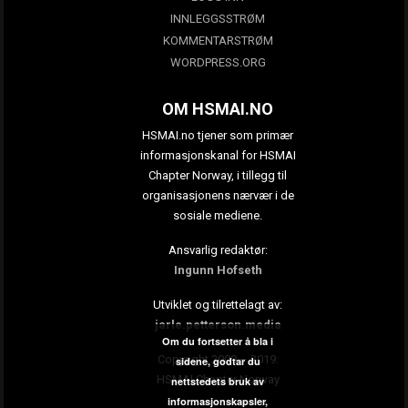
INNLEGGSSTRØM
KOMMENTARSTRØM
WORDPRESS.ORG
OM HSMAI.NO
HSMAI.no tjener som primær
informasjonskanal for HSMAI
Chapter Norway, i tillegg til
organisasjonens nærvær i de
sosiale mediene.
Ansvarlig redaktør:
Ingunn Hofseth
Utviklet og tilrettelagt av:
jarle.petterson.media
Om du fortsetter å bla i
Copyright 2009 – 2019:
sidene, godtar du
HSMAI Chapter Norway
nettstedets bruk av
informasjonskapsler,