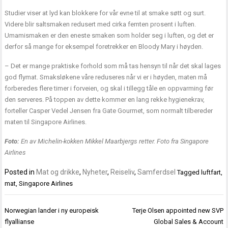
Studier viser at lyd kan blokkere for vår evne til at smake søtt og surt.
Videre blir saltsmaken redusert med cirka femten prosent i luften.
Umamismaken er den eneste smaken som holder seg i luften, og det er
derfor så mange for eksempel foretrekker en Bloody Mary i høyden.
– Det er mange praktiske forhold som må tas hensyn til når det skal lages
god flymat. Smaksløkene våre reduseres når vi er i høyden, maten må
forberedes flere timer i forveien, og skal i tillegg tåle en oppvarming før
den serveres. På toppen av dette kommer en lang rekke hygienekrav,
forteller Casper Vedel Jensen fra Gate Gourmet, som normalt tilbereder
maten til Singapore Airlines.
Foto:
En av Michelin-kokken Mikkel Maarbjergs retter. Foto fra Singapore
Airlines
Posted in
Mat og drikke
,
Nyheter
,
Reiseliv
,
Samferdsel
Tagged
luftfart
,
mat
,
Singapore Airlines
Innleggsnavigasjon
Norwegian lander i ny europeisk
Terje Olsen appointed new SVP
flyallianse
Global Sales & Account