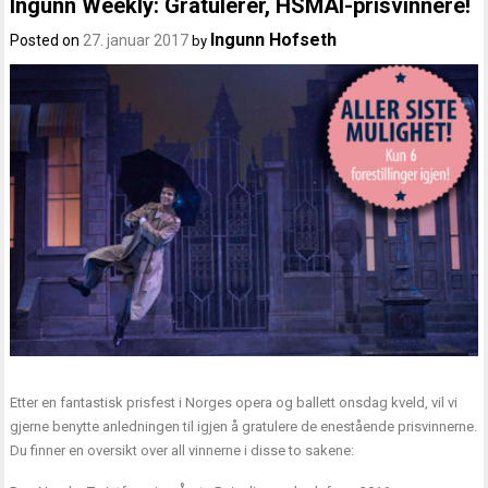
Ingunn Weekly: Gratulerer, HSMAI-prisvinnere!
Ingunn Hofseth
Posted on
27. januar 2017
by
Etter en fantastisk prisfest i Norges opera og ballett onsdag kveld, vil vi
gjerne benytte anledningen til igjen å gratulere de enestående prisvinnerne.
Du finner en oversikt over all vinnerne i disse to sakene: