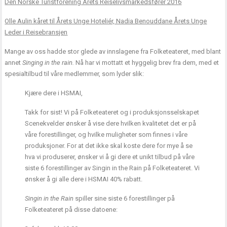
Den Norske Turistforening Årets Reiselivsmarkedsfører 2016
Olle Aulin kåret til Årets Unge Hoteliér, Nadia Benouddane Årets Unge
Leder i Reisebransjen
Mange av oss hadde stor glede av innslagene fra Folketeateret, med blant
annet
Singing in the rain.
Nå har vi mottatt et hyggelig brev fra dem, med et
spesialtilbud til våre medlemmer, som lyder slik:
Kjære dere i HSMAI,
Takk for sist! Vi på Folketeateret og i produksjonsselskapet
Scenekvelder ønsker å vise dere hvilken kvalitetet det er på
våre forestillinger, og hvilke muligheter som finnes i våre
produksjoner. For at det ikke skal koste dere for mye å se
hva vi produserer, ønsker vi å gi dere et unikt tilbud på våre
siste 6 forestillinger av Singin in the Rain på Folketeateret. Vi
ønsker å gi alle dere i HSMAI 40% rabatt.
Singin in the Rain
spiller sine siste 6 forestillinger på
Folketeateret på disse datoene: