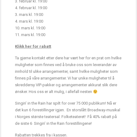
3. februar kl. 19:00
4. februar kl. 19:00
3. mars kl. 19:00
4. mars kl. 19:00
10. mars kl. 19:00
11. mars kl. 19:00
Klikk her for rabatt
Ta gjerne kontakt etter dere har vært her for en prat om hvilke
muligheter som finnes ved å bruke oss som leverandør av
innhold til ulike arrangementer, samt hvilke muligheter som
finnes på våre arrangementer. Vi har unike muligheter til å
skreddersy VIP-pakker og arrangementer akkurat slik dere
ønsker. Hos oss er alt mulig, i allefall nesten
Singin’ in the Rain har spilt for over 75 000 publikum! Nå er
det kun 6 forestillinger igjen. En storslått Broadway-musikal
i Norges største teatersal: Folketeateret! Få 40% rabatt på
de siste 6 Singin’ in the Rain forestillingene!
Rabatten trekkes fra i kassen.