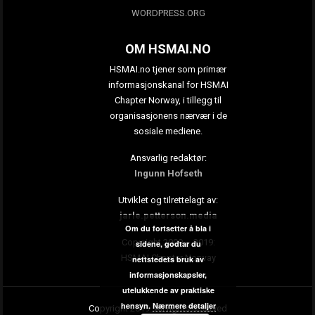
WORDPRESS.ORG
OM HSMAI.NO
HSMAI.no tjener som primær
informasjonskanal for HSMAI
Chapter Norway, i tillegg til
organisasjonens nærvær i de
sosiale mediene.
Ansvarlig redaktør:
Ingunn Hofseth
Utviklet og tilrettelagt av:
jarle.petterson.media
Om du fortsetter å bla i
Copyright 2009 – 2019:
sidene, godtar du
HSMAI Chapter Norway
nettstedets bruk av
informasjonskapsler,
utelukkende av praktiske
hensyn.
Nærmere detaljer
Copyright 2019. All rights reserved