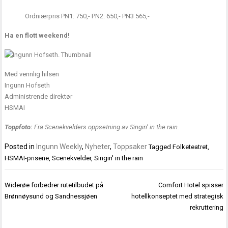
Ordniærpris PN1: 750,- PN2: 650,- PN3 565,-
Ha en flott weekend!
Med vennlig hilsen
Ingunn Hofseth
Administrende direktør
HSMAI
Toppfoto:
Fra Scenekvelders oppsetning av Singin’ in the rain.
Posted in
Ingunn Weekly
,
Nyheter
,
Toppsaker
Tagged
Folketeatret
,
HSMAI-prisene
,
Scenekvelder
,
Singin' in the rain
Innleggsnavigasjon
Widerøe forbedrer rutetilbudet på
Comfort Hotel spisser
Brønnøysund og Sandnessjøen
hotellkonseptet med strategisk
rekruttering