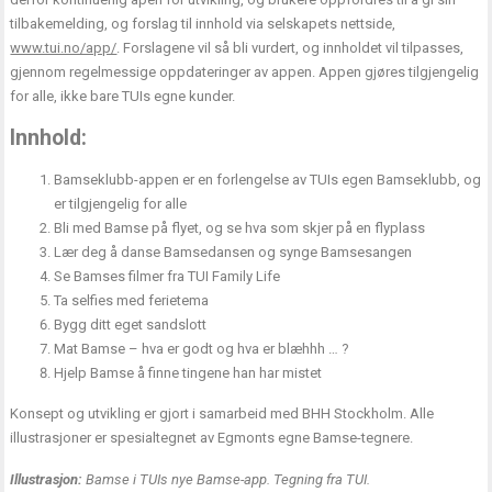
tilbakemelding, og forslag til innhold via selskapets nettside,
www.tui.no/app/
. Forslagene vil så bli vurdert, og innholdet vil tilpasses,
gjennom regelmessige oppdateringer av appen. Appen gjøres tilgjengelig
for alle, ikke bare TUIs egne kunder.
Innhold:
Bamseklubb-appen er en forlengelse av TUIs egen Bamseklubb, og
er tilgjengelig for alle
Bli med Bamse på flyet, og se hva som skjer på en flyplass
Lær deg å danse Bamsedansen og synge Bamsesangen
Se Bamses filmer fra TUI Family Life
Ta selfies med ferietema
Bygg ditt eget sandslott
Mat Bamse – hva er godt og hva er blæhhh … ?
Hjelp Bamse å finne tingene han har mistet
Konsept og utvikling er gjort i samarbeid med BHH Stockholm. Alle
illustrasjoner er spesialtegnet av Egmonts egne Bamse-tegnere.
Illustrasjon:
Bamse i TUIs nye Bamse-app. Tegning fra TUI.