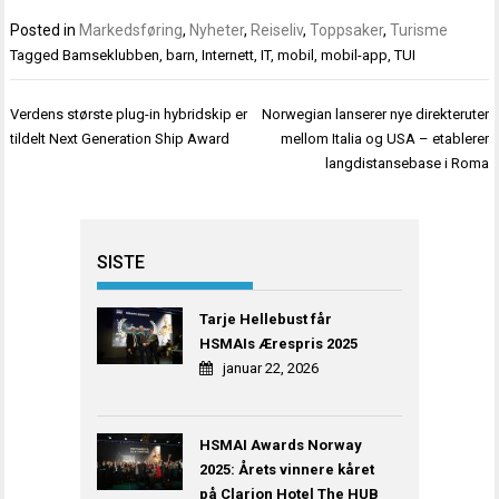
Posted in
Markedsføring
,
Nyheter
,
Reiseliv
,
Toppsaker
,
Turisme
Tagged
Bamseklubben
,
barn
,
Internett
,
IT
,
mobil
,
mobil-app
,
TUI
Innleggsnavigasjon
Verdens største plug-in hybridskip er
Norwegian lanserer nye direkteruter
tildelt Next Generation Ship Award
mellom Italia og USA – etablerer
langdistansebase i Roma
SISTE
Tarje Hellebust får
HSMAIs Ærespris 2025
januar 22, 2026
HSMAI Awards Norway
2025: Årets vinnere kåret
på Clarion Hotel The HUB