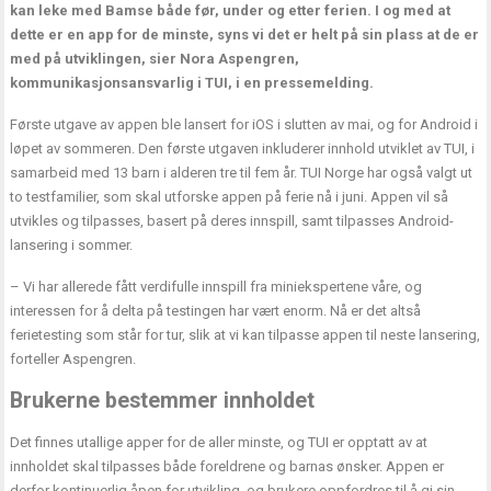
kan leke med Bamse både før, under og etter ferien. I og med at
dette er en app for de minste, syns vi det er helt på sin plass at de er
med på utviklingen, sier Nora Aspengren,
kommunikasjonsansvarlig i TUI, i en pressemelding.
Første utgave av appen ble lansert for iOS i slutten av mai, og for Android i
løpet av sommeren. Den første utgaven inkluderer innhold utviklet av TUI, i
samarbeid med 13 barn i alderen tre til fem år. TUI Norge har også valgt ut
to testfamilier, som skal utforske appen på ferie nå i juni. Appen vil så
utvikles og tilpasses, basert på deres innspill, samt tilpasses Android-
lansering i sommer.
– Vi har allerede fått verdifulle innspill fra miniekspertene våre, og
interessen for å delta på testingen har vært enorm. Nå er det altså
ferietesting som står for tur, slik at vi kan tilpasse appen til neste lansering,
forteller Aspengren.
Brukerne bestemmer innholdet
Det finnes utallige apper for de aller minste, og TUI er opptatt av at
innholdet skal tilpasses både foreldrene og barnas ønsker. Appen er
derfor kontinuerlig åpen for utvikling, og brukere oppfordres til å gi sin