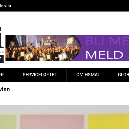
 vinnere kåret på Clarion Hotel The HUB
ER
SERVICELØFTET
OM HSMAI
GLOB
vinn