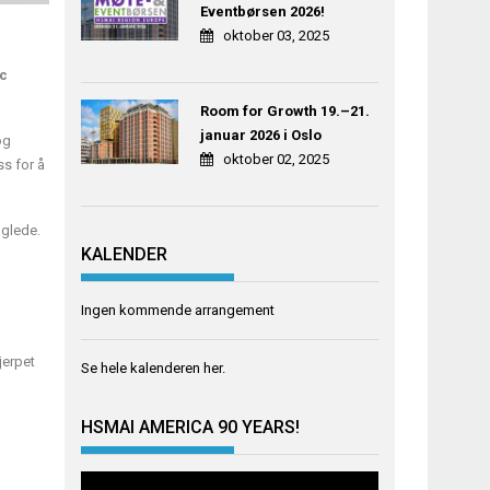
Eventbørsen 2026!
oktober 03, 2025
ic
Room for Growth 19.–21.
januar 2026 i Oslo
og
oktober 02, 2025
ss for å
 glede.
KALENDER
Ingen kommende arrangement
jerpet
Se hele kalenderen
her
.
HSMAI AMERICA 90 YEARS!
Videoavspiller