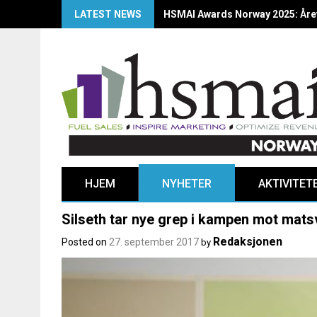
LATEST NEWS
HSMAI Awards Norway 2025: Årets
HJEM
NYHETER
AKTIVITET
Silseth tar nye grep i kampen mot mats
Redaksjonen
Posted on
27. september 2017
by