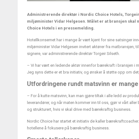
Administrerende direktør i Nordic Choice Hotels, Torgeir
miljøminister Vidar Helgesen. Målet er at bransjen skal
Choice Hotels i en pressemelding.
Hotellkonsernet har i mange år vært kjent for sine satsinger in
miljøminister Vidar Helgesen invitert aktører fra matbransjen, 
signere, var administrerende direktør Torgeir Silseth.
– Vi har vært en ledende aktør innenfor bærekraft i bransjen i m
Jeg syns dette er et bra initiativ, og ønsker å støtte opp om det,
Utfordringene rundt matsvinn er mange
– For å kutte matsvinn, kan man gjøre tiltak i alle ledd av produksjo
leverandører, og når maten kommer inn til oss, gjør vi vårt all
og strukturert, hvis vi skal drive med bærekraftig business.
Nordic Choice har startet et initiativ de kaller bærekraftcoac
hotellene å fokusere på bærekraftig business.