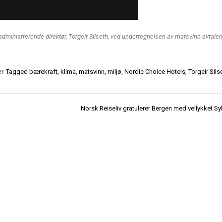
dministrerende direktør, Torgeir Silseth, ved undertegnelsen av matsvinn-avtalen
er
Tagged
bærekraft
,
klima
,
matsvinn
,
miljø
,
Nordic Choice Hotels
,
Torgeir Sils
Norsk Reiseliv gratulerer Bergen med vellykket S