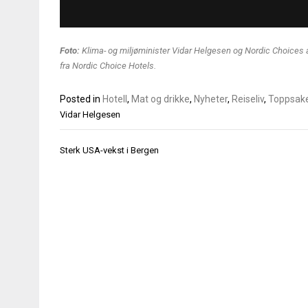
Foto:
Klima- og miljøminister Vidar Helgesen og Nordic Choices a
fra Nordic Choice Hotels.
Posted in
Hotell
,
Mat og drikke
,
Nyheter
,
Reiseliv
,
Toppsak
Vidar Helgesen
Innleggsnavigasjon
Sterk USA-vekst i Bergen