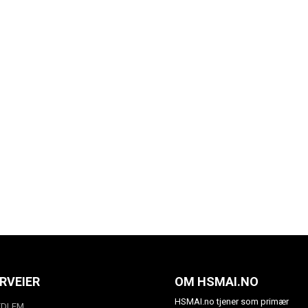
RVEIER
OM HSMAI.NO
HSMAI.no tjener som primær
EDLEM