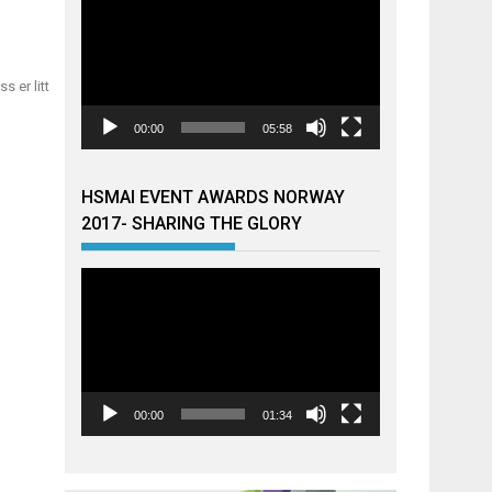
s er litt
00:00
05:58
HSMAI EVENT AWARDS NORWAY
2017- SHARING THE GLORY
Videoavspiller
00:00
01:34