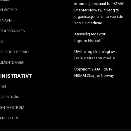
informasjonskanal for HSMAI
N WEEKLY
Chapter Norway, i tillegg til
organisasjonens nærvær i de
S NAVN
sosiale mediene.
SKAPSBANKEN
Ansvarlig redaktør:
Ingunn Hofseth
ENT
Utviklet og tilrettelagt av:
OF GOOD SERVICE
jarle.petterson.media
LIMENTDAGEN
Copyright 2009 – 2019:
INISTRATIVT
HSMAI Chapter Norway
INN
EGGSSTRØM
ENTARSTRØM
PRESS.ORG