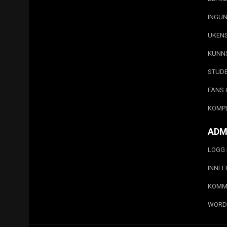
INGUN
UKEN
KUNN
STUD
FANS 
KOMP
ADM
LOGG 
INNL
KOMM
WORD