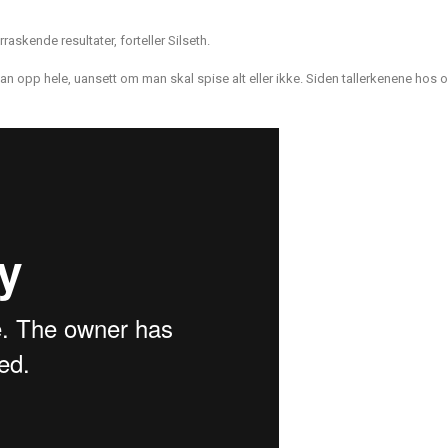
askende resultater, forteller Silseth.
an opp hele, uansett om man skal spise alt eller ikke. Siden tallerkenene hos os