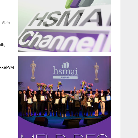
. Foto
eth
,
ykkel-VM