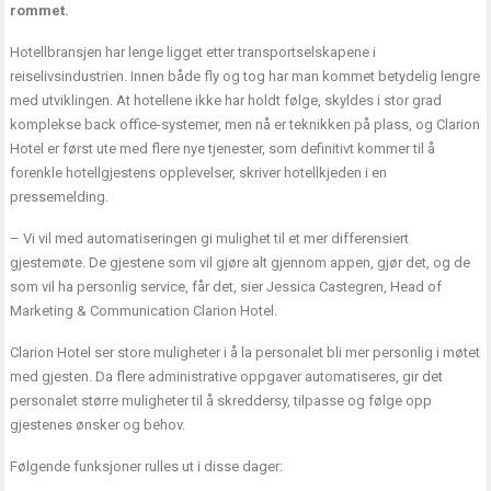
rommet.
Hotellbransjen har lenge ligget etter transportselskapene i
reiselivsindustrien. Innen både fly og tog har man kommet betydelig lengre
med utviklingen. At hotellene ikke har holdt følge, skyldes i stor grad
komplekse back office-systemer, men nå er teknikken på plass, og Clarion
Hotel er først ute med flere nye tjenester, som definitivt kommer til å
forenkle hotellgjestens opplevelser, skriver hotellkjeden i en
pressemelding.
– Vi vil med automatiseringen gi mulighet til et mer differensiert
gjestemøte. De gjestene som vil gjøre alt gjennom appen, gjør det, og de
som vil ha personlig service, får det, sier Jessica Castegren, Head of
Marketing & Communication Clarion Hotel.
Clarion Hotel ser store muligheter i å la personalet bli mer personlig i møtet
med gjesten. Da flere administrative oppgaver automatiseres, gir det
personalet større muligheter til å skreddersy, tilpasse og følge opp
gjestenes ønsker og behov.
Følgende funksjoner rulles ut i disse dager: