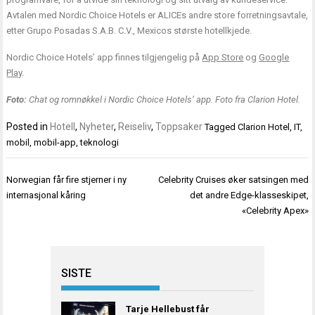
Avtalen med Nordic Choice Hotels er ALICEs andre store forretningsavtale,
etter Grupo Posadas S.A.B. C.V., Mexicos største hotellkjede.
Nordic Choice Hotels’ app finnes tilgjengelig på
App Store
og
Google
Play
.
Foto:
Chat og romnøkkel i Nordic Choice Hotels’ app. Foto fra Clarion Hotel.
Posted in
Hotell
,
Nyheter
,
Reiseliv
,
Toppsaker
Tagged
Clarion Hotel
,
IT
,
mobil
,
mobil-app
,
teknologi
Innleggsnavigasjon
Norwegian får fire stjerner i ny
Celebrity Cruises øker satsingen med
internasjonal kåring
det andre Edge-klasseskipet,
«Celebrity Apex»
SISTE
Tarje Hellebust får