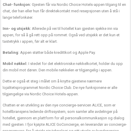
Chat- funksjon:
Gjesten får via Nordic Choice Hotels-appen tilgang til en
chat, der han eller hun får direktekontakt med resepsjonen uten å stå i
lange telefonkøer.
Inn- og utsjekk:
Allerede på vei til hotellet kan gjesten sjekke inn via
appen, for så å gå rett opp på rommet. Også ved utsjekk er det kun et
tastetrykk i appen, før alt er klart.
Betaling:
Appen støtter både kredittkort og Apple Pay.
Mobil nøkkel:
I stedet for det elektroniske nøkkelkortet, holder du opp
din mobil mot døren. Den mobile nøkkelen er tilgjengelig i appen.
Dette er også et steg i målet om å knytte gjestene nærmere
lojalitetsprogrammet Nordic Choice Club. De nye funksjonene er alle
tilgjengelige via Nordic Choice Hotels-appen.
Chatten er en utvikling av den nye concierge-servicen ALICE, som er
hotellbransjens ledende driftssystem, som samler alle avdelinger på
hotellet, gjennom en plattform for all personalkommunikasjon og dialog
med gjesten. I fjor kjøpte ALICE GoConcierge, en leverandør av concierge-
programvare, for å utvide sin teknologi og sitt utvalg av kundeservice.