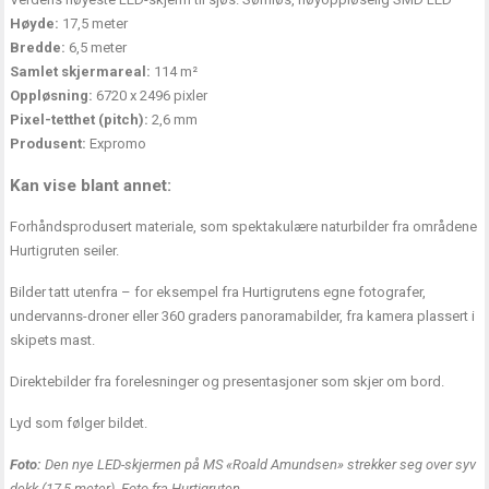
Høyde:
17,5 meter
Bredde:
6,5 meter
Samlet skjermareal:
114 m²
Oppløsning:
6720 x 2496 pixler
Pixel-tetthet (pitch):
2,6 mm
Produsent:
Expromo
Kan vise blant annet:
Forhåndsprodusert materiale, som spektakulære naturbilder fra områdene
Hurtigruten seiler.
Bilder tatt utenfra – for eksempel fra Hurtigrutens egne fotografer,
undervanns-droner eller 360 graders panoramabilder, fra kamera plassert i
skipets mast.
Direktebilder fra forelesninger og presentasjoner som skjer om bord.
Lyd som følger bildet.
Foto:
Den nye LED-skjermen på MS «Roald Amundsen» strekker seg over syv
dekk (17,5 meter). Foto fra Hurtigruten.