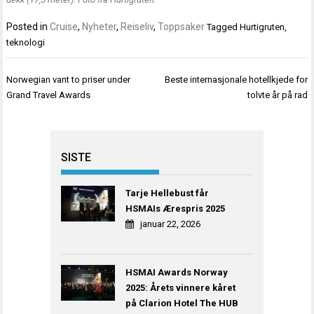
Posted in
Cruise
,
Nyheter
,
Reiseliv
,
Toppsaker
Tagged
Hurtigruten
,
teknologi
Innleggsnavigasjon
Norwegian vant to priser under
Beste internasjonale hotellkjede for
Grand Travel Awards
tolvte år på rad
SISTE
Tarje Hellebust får
HSMAIs Ærespris 2025
januar 22, 2026
HSMAI Awards Norway
2025: Årets vinnere kåret
på Clarion Hotel The HUB