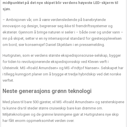
midtpunktet på det nye skipet blir verdens høyeste LED-skjerm til
sjøs.
– Ambisjonen vår, om å være verdensledende på banebrytende
innovasjon og design, begrenser seg ikke til fremdriftssystemer og
eksteriør. Gjennom å bringe naturen vi seiler i – både over og under vann –
inn på skipet, setter vi en ny internasjonal standard for gjesteopplevelsen
om bord, sier konsernsjef Daniel Skjeldam i en pressemelding.
Hurtigruten, som er verdens største ekspedisjonscruise-selskap, bygger
for tiden to revolusjonerende ekspedisjonsskip ved Kleven verft i
Ulsteinvik: MS «Roald Amundsen» og MS «Fridtjof Nansen». Selskapet har
i tillegg kunngjort planer om å brygge et tredje hybridskip ved det norske
verftet.
Neste generasjons grønn teknologi
Med plass til bare 500 gjester, vil MS «Roald Amundsen» og søsterskipene
ta kunne dra til steder større cruiseskip bare kan drømme om.
Miljøteknologien og de grønne løsningene gjør at Hurtigrutens nye skip
har fått enorm oppmerksomhet verden over.