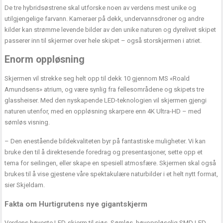
De tre hybridsøstrene skal utforske noen av verdens mest unike og
utilgjengelige farvann. Kameraer på dekk, undervannsdroner og andre
kilder kan strømme levende bilder av den unike naturen og dyrelivet skipet
passerer inn til skjermer over hele skipet – også storskjermen i atriet.
Enorm oppløsning
Skjermen vil strekke seg helt opp til dekk 10 gjennom MS «Roald
Amundsens» atrium, og være synlig fra fellesområdene og skipets tre
glassheiser. Med den nyskapende LED-teknologien vil skjermen gjengi
naturen utenfor, med en oppløsning skarpere enn 4K Ultra-HD – med
sømløs visning.
– Den enestående bildekvaliteten byr på fantastiske muligheter. Vi kan
bruke den til å direktesende foredrag og presentasjoner, sette opp et
tema for seilingen, eller skape en spesiell atmosfære. Skjermen skal også
brukes til å vise gjestene våre spektakulære naturbilder i et helt nytt format,
sier Skjeldam.
Fakta om Hurtigrutens nye gigantskjerm
Verdens høyeste LED-skjerm til sjøs. Sømløs, høyoppløselig SMD LED