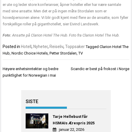
er ute og leder store konferanser, åpner hoteller eller har nære samtale
med sine ansatte. Men det er på ingen måte Stordalen som er
hovedpersonen alene. Vi blir godt kjent med flere av de ansatte, som fyller
forskjellige roller på giganthotellet, sier Eivind Landsverk.
Foto:
Ansatte på Clarion Hotel The Hub. Foto fra Clarion Hotel The Hub.
Posted in
Hotell
,
Nyheter
,
Reiseliv
,
Toppsaker
Tagged
Clarion Hotel The
Hub
,
Nordic Choice Hotels
,
Petter Stordalen
,
TV
Innleggsnavigasjon
Høyere enhetsinntekter og bedre
Scandic er best på frokost i Norge
punktlighet for Norwegian i mai
SISTE
Tarje Hellebust får
HSMAIs Ærespris 2025
januar 22, 2026