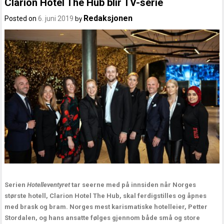
Clarion Hotel The Hub blir TV-serie
Redaksjonen
Posted on
6. juni 2019
by
Serien
Hotelleventyret
tar seerne med på innsiden når Norges
største hotell, Clarion Hotel The Hub, skal ferdigstilles og åpnes
med brask og bram. Norges mest karismatiske hotelleier, Petter
Stordalen, og hans ansatte følges gjennom både små og store