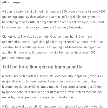
utfordringer.
– I denne serien får vi bli med når nærmere 250 nyansatte skal ta imot 1600
gjester, og ingen av de involverte, hverken sjefen sjøl eller de nyansatte,
har erfaring med å drifte et så gigantisk og ambisiøst prosjekt, sier Eivind
Landsverk, nordisk programdirektør i Discovery Networks.
Clarion Hotel The Hub ligger midt i Oslo sentrum, har 810 rom, tre
restaurantkonsepter, egen åker på taket, og er Nordic Choice Hotels’ nye,
spektakulære prestisjeprosjekt. Før åpning hadde hotellet en gigantisk
audition til flere av stillingene som skulle bemannes, hvor over 1000
personer møtte opp.
Tett på hotellkongen og hans ansatte
Nordic Choice’ filosofi er å skape inkluderende arbeidsplasser, hvor ulike
nasjonaliteter og kulturer møtes. Serien viser de ansattes personlige
historier og deres utvikling i møte med små og store utfordringer på det
nyåpnede hotellet. Kameraene har fulgt tett på livene deres i mer enn syv
måneder, både i perioden før og etter hotellet åpner.
– Kameraene slippes tett på fanebærer og inspirator Stordalen, enten han