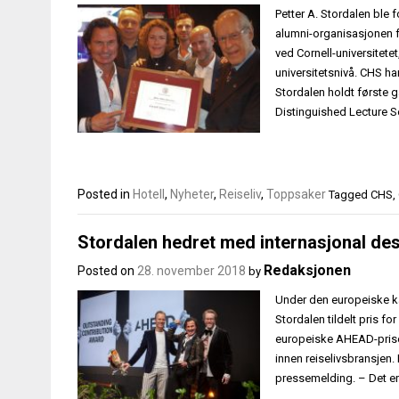
Petter A. Stordalen ble 
alumni-organisasjonen f
ved Cornell-universitete
universitetsnivå. CHS h
Stordalen holdt første 
Distinguished Lecture S
Posted in
Hotell
,
Nyheter
,
Reiseliv
,
Toppsaker
Tagged
CHS
,
Stordalen hedret med internasjonal des
Redaksjonen
Posted on
28. november 2018
by
Under den europeiske kå
Stordalen tildelt pris fo
europeiske AHEAD-prisen
innen reiselivsbransjen. 
pressemelding. – Det er