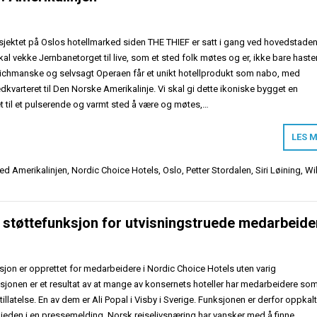
osjektet på Oslos hotellmarked siden THE THIEF er satt i gang ved hovedstade
kal vekke Jernbanetorget til live, som et sted folk møtes og er, ikke bare haste
ichmanske og selvsagt Operaen får et unikt hotellprodukt som nabo, med
kvarteret til Den Norske Amerikalinje. Vi skal gi dette ikoniske bygget en
t til et pulserende og varmt sted å være og møtes,…
LES 
ged
Amerikalinjen
,
Nordic Choice Hotels
,
Oslo
,
Petter Stordalen
,
Siri Løining
,
Wi
k støttefunksjon for utvisningstruede medarbeide
sjon er opprettet for medarbeidere i Nordic Choice Hotels uten varig
ksjonen er et resultat av at mange av konsernets hoteller har medarbeidere som
illatelse. En av dem er Ali Popal i Visby i Sverige. Funksjonen er derfor oppkal
lkjeden i en pressemelding. Norsk reiselivsnæring har vansker med å finne