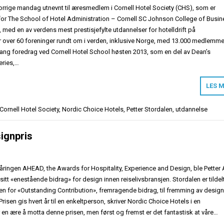
forrige mandag utnevnt til æresmedlem i Cornell Hotel Society (CHS), som er
or The School of Hotel Administration – Cornell SC Johnson College of Busi
t, med en av verdens mest prestisjefylte utdannelser for hotelldrift på
ar over 60 foreninger rundt om i verden, inklusive Norge, med 13.000 medlemme
gang foredrag ved Cornell Hotel School høsten 2013, som en del av Dean’s
eries,…
LES 
Cornell Hotel Society
,
Nordic Choice Hotels
,
Petter Stordalen
,
utdannelse
ignpris
ringen AHEAD, the Awards for Hospitality, Experience and Design, ble Petter 
r sitt «enestående bidrag» for design innen reiselivsbransjen. Stordalen er tildel
 for «Outstanding Contribution», fremragende bidrag, til fremming av desig
Prisen gis hvert år til en enkeltperson, skriver Nordic Choice Hotels i en
 en ære å motta denne prisen, men først og fremst er det fantastisk at våre…