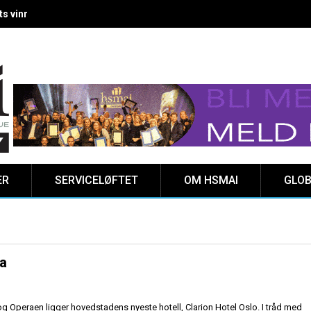
 vinnere kåret på Clarion Hotel The HUB
ER
SERVICELØFTET
OM HSMAI
GLOB
ka
 Operaen ligger hovedstadens nyeste hotell, Clarion Hotel Oslo. I tråd med