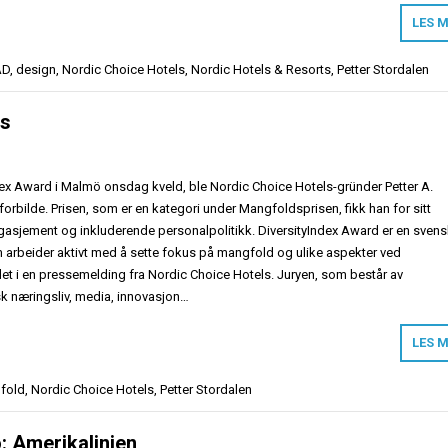
LES 
AD
,
design
,
Nordic Choice Hotels
,
Nordic Hotels & Resorts
,
Petter Stordalen
is
dex Award i Malmö onsdag kveld, ble Nordic Choice Hotels-gründer Petter A.
 forbilde. Prisen, som er en kategori under Mangfoldsprisen, fikk han for sitt
asjement og inkluderende personalpolitikk. DiversityIndex Award er en svens
m arbeider aktivt med å sette fokus på mangfold og ulike aspekter ved
et i en pressemelding fra Nordic Choice Hotels. Juryen, som består av
sk næringsliv, media, innovasjon…
LES 
fold
,
Nordic Choice Hotels
,
Petter Stordalen
o: Amerikalinjen