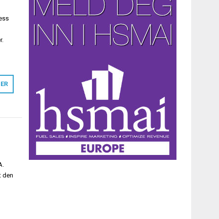
ness
r.
MER
A.
t den
n