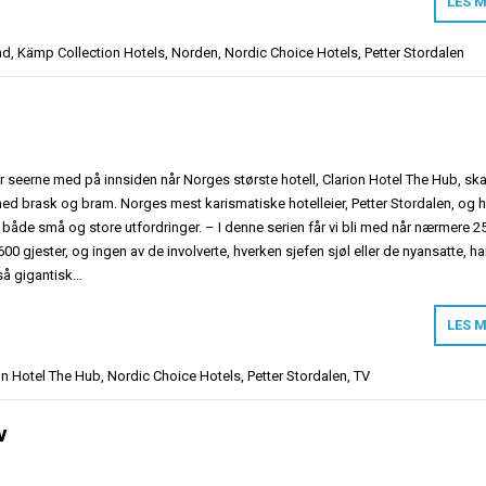
LES 
nd
,
Kämp Collection Hotels
,
Norden
,
Nordic Choice Hotels
,
Petter Stordalen
ar seerne med på innsiden når Norges største hotell, Clarion Hotel The Hub, ska
med brask og bram. Norges mest karismatiske hotelleier, Petter Stordalen, og 
både små og store utfordringer. – I denne serien får vi bli med når nærmere 2
00 gjester, og ingen av de involverte, hverken sjefen sjøl eller de nyansatte, ha
 så gigantisk…
LES 
on Hotel The Hub
,
Nordic Choice Hotels
,
Petter Stordalen
,
TV
v