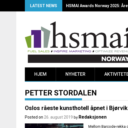
LATEST NEWS
HSMAI Awards Norway 2025: Årets
HJEM
NYHETER
AKTIVITET
PETTER STORDALEN
Oslos råeste kunsthotell åpnet i Bjørvi
Redaksjonen
Posted on
26. august 2019
by
Mellom Barcode-rekka og