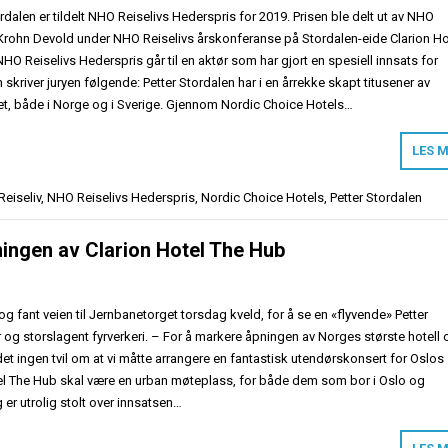
ordalen er tildelt NHO Reiselivs Hederspris for 2019. Prisen ble delt ut av NHO
in Krohn Devold under NHO Reiselivs årskonferanse på Stordalen-eide Clarion Ho
NHO Reiselivs Hederspris går til en aktør som har gjort en spesiell innsats for
n skriver juryen følgende: Petter Stordalen har i en årrekke skapt titusener av
vet, både i Norge og i Sverige. Gjennom Nordic Choice Hotels…
LES 
eiseliv
,
NHO Reiselivs Hederspris
,
Nordic Choice Hotels
,
Petter Stordalen
ingen av Clarion Hotel The Hub
og fant veien til Jernbanetorget torsdag kveld, for å se en «flyvende» Petter
er og storslagent fyrverkeri. – For å markere åpningen av Norges største hotell 
det ingen tvil om at vi måtte arrangere en fantastisk utendørskonsert for Oslos
el The Hub skal være en urban møteplass, for både dem som bor i Oslo og
 er utrolig stolt over innsatsen…