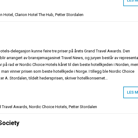
LES 
on Hotel
,
Clarion Hotel The Hub
,
Petter Stordalen
otels-delegasjon kunne feire tre priser på årets Grand Travel Awards. Den
blir arrangert av bransjemagasinet Travel News, og juryen består av represent
e år på rad er Nordic Choice Hotels kåret til den beste hotellkjeden i Norden, me
d man vinner prisen som beste hotellkjede i Norge. I tillegg ble Nordic Choice
er A. Stordalen, tildelt hedersprisen, skriver hotellkonsernet…
LES 
 Travel Awards
,
Nordic Choice Hotels
,
Petter Stordalen
Society