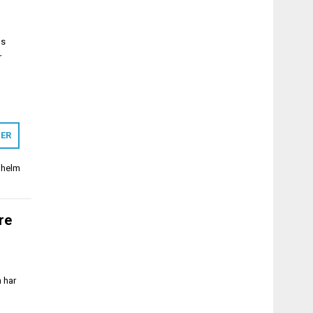
ns
r
MER
lhelm
re
 har
t