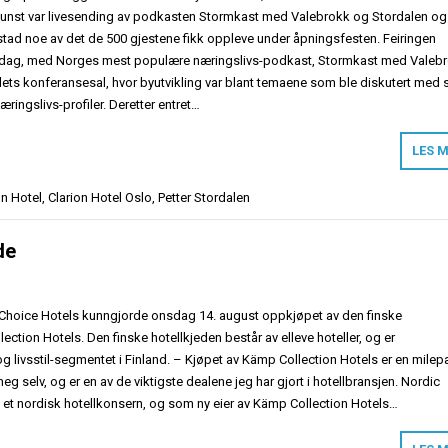
kunst var livesending av podkasten Stormkast med Valebrokk og Stordalen og
ad noe av det de 500 gjestene fikk oppleve under åpningsfesten. Feiringen
iddag, med Norges mest populære næringslivs-podkast, Stormkast med Valeb
ellets konferansesal, hvor byutvikling var blant temaene som ble diskutert med s
ringslivs-profiler. Deretter entret…
LES 
on Hotel
,
Clarion Hotel Oslo
,
Petter Stordalen
de
 Choice Hotels kunngjorde onsdag 14. august oppkjøpet av den finske
ction Hotels. Den finske hotellkjeden består av elleve hoteller, og er
g livsstil-segmentet i Finland. – Kjøpet av Kämp Collection Hotels er en milep
g selv, og er en av de viktigste dealene jeg har gjort i hotellbransjen. Nordic
 et nordisk hotellkonsern, og som ny eier av Kämp Collection Hotels…