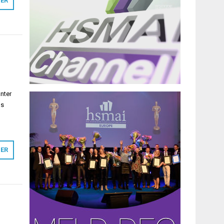
MER
anter
ns
MER