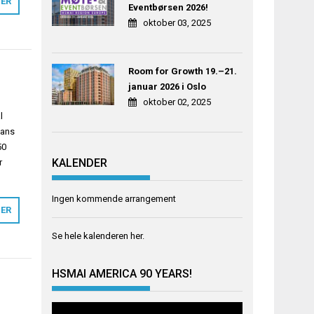
MER
Eventbørsen 2026!
oktober 03, 2025
Room for Growth 19.–21.
januar 2026 i Oslo
oktober 02, 2025
l
hans
50
KALENDER
r
Ingen kommende arrangement
MER
Se hele kalenderen
her
.
HSMAI AMERICA 90 YEARS!
Videoavspiller