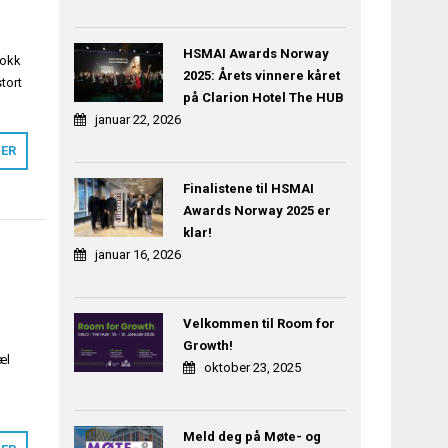
HSMAI Awards Norway
rokk
2025: Årets vinnere kåret
tort
på Clarion Hotel The HUB
januar 22, 2026
MER
Finalistene til HSMAI
Awards Norway 2025 er
klar!
januar 16, 2026
Velkommen til Room for
Growth!
æl
oktober 23, 2025
Meld deg på Møte- og