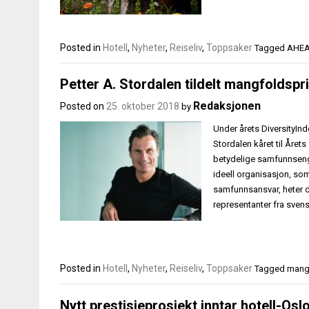
Posted in
Hotell
,
Nyheter
,
Reiseliv
,
Toppsaker
Tagged
AHE
Petter A. Stordalen tildelt mangfoldspr
Redaksjonen
Posted on
25. oktober 2018
by
Under årets DiversityIn
Stordalen kåret til Årets
betydelige samfunnseng
ideell organisasjon, so
samfunnsansvar, heter d
representanter fra sven
Posted in
Hotell
,
Nyheter
,
Reiseliv
,
Toppsaker
Tagged
mang
Nytt prestisjeprosjekt inntar hotell-Osl