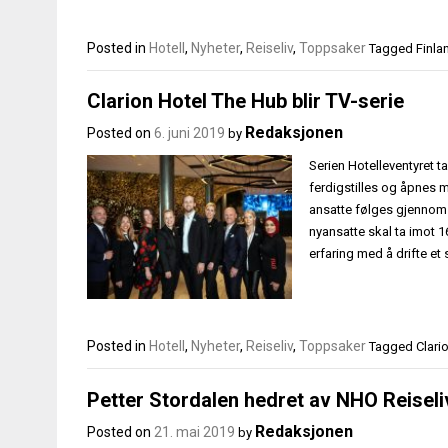
Posted in
Hotell
,
Nyheter
,
Reiseliv
,
Toppsaker
Tagged
Finla
Clarion Hotel The Hub blir TV-serie
Redaksjonen
Posted on
6. juni 2019
by
Serien Hotelleventyret t
ferdigstilles og åpnes 
ansatte følges gjennom 
nyansatte skal ta imot 16
erfaring med å drifte et
Posted in
Hotell
,
Nyheter
,
Reiseliv
,
Toppsaker
Tagged
Clari
Petter Stordalen hedret av NHO Reiseli
Redaksjonen
Posted on
21. mai 2019
by