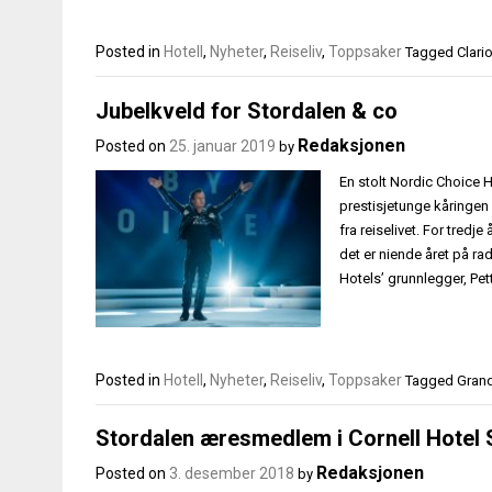
Posted in
Hotell
,
Nyheter
,
Reiseliv
,
Toppsaker
Tagged
Clari
Jubelkveld for Stordalen & co
Redaksjonen
Posted on
25. januar 2019
by
En stolt Nordic Choice H
prestisjetunge kåringen 
fra reiselivet. For tredj
det er niende året på ra
Hotels’ grunnlegger, Pett
Posted in
Hotell
,
Nyheter
,
Reiseliv
,
Toppsaker
Tagged
Grand
Stordalen æresmedlem i Cornell Hotel 
Redaksjonen
Posted on
3. desember 2018
by