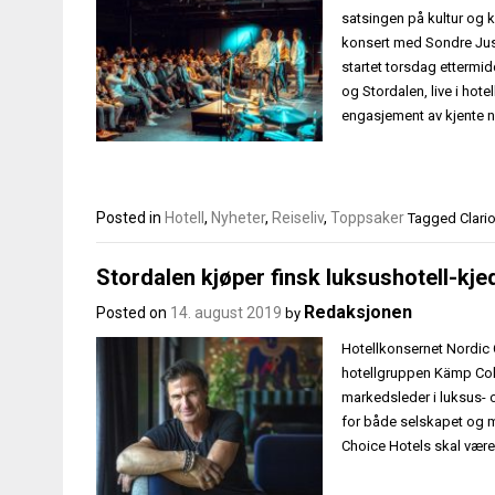
satsingen på kultur og 
konsert med Sondre Just
startet torsdag etterm
og Stordalen, live i hot
engasjement av kjente næ
Posted in
Hotell
,
Nyheter
,
Reiseliv
,
Toppsaker
Tagged
Clari
Stordalen kjøper finsk luksushotell-kje
Redaksjonen
Posted on
14. august 2019
by
Hotellkonsernet Nordic
hotellgruppen Kämp Colle
markedsleder i luksus- o
for både selskapet og me
Choice Hotels skal være