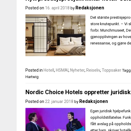
Redaksjonen
Posted on
16. april 2018
by
Det største prestisjepr
store knutepunkt. – Vi s
forbi. Munchmuseet, De
gjenopplivingen av hoved
renessanse, og gjøre de
Posted in
Hotell
,
HSMAI
,
Nyheter
,
Reiseliv
,
Toppsaker
Tag
Hartwig
Nordic Choice Hotels oppretter juridis
Redaksjonen
Posted on
22. januar 2018
by
Egen juridisk hjelpefunk
oppholdstillatelse. Fun
fått avslag på oppholdst
etter ham, skriver hotel