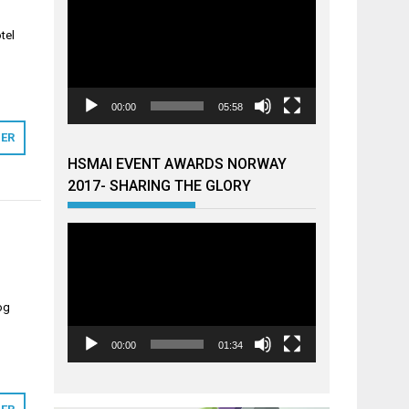
tel
00:00
05:58
MER
HSMAI EVENT AWARDS NORWAY
2017- SHARING THE GLORY
Videoavspiller
og
00:00
01:34