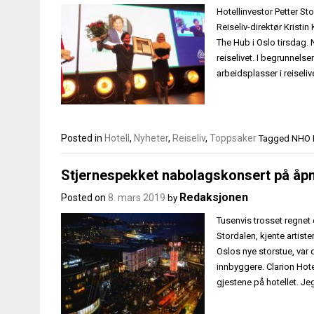
Hotellinvestor Petter St
Reiseliv-direktør Krist
The Hub i Oslo tirsdag. 
reiselivet. I begrunnelse
arbeidsplasser i reiseli
Posted in
Hotell
,
Nyheter
,
Reiseliv
,
Toppsaker
Tagged
NHO R
Stjernespekket nabolagskonsert på åpn
Redaksjonen
Posted on
8. mars 2019
by
Tusenvis trosset regnet 
Stordalen, kjente artist
Oslos nye storstue, var 
innbyggere. Clarion Hot
gjestene på hotellet. Jeg