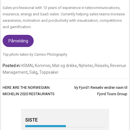
Sales professional with 13 years of experience in telecommunications,
insurance, energy and SaaS-sales. Currently helping sales teams increase
awareness, motivation and productivity with visualization, competitions
and gamification.
Påmelding
Top photo taken by Cameo Photography
Posted in
HSMAI
,
Kommer
,
Mat og drikke
,
Nyheter
,
Reiseliv
,
Revenue
Management
,
Salg
,
Toppsaker
Innleggsnavigasjon
HERE ARE THE NORWEGIAN
Vy Fjord1 Reiseliv endrer navn til
MICHELIN 2020 RESTAURANTS
Fjord Tours Group
SISTE