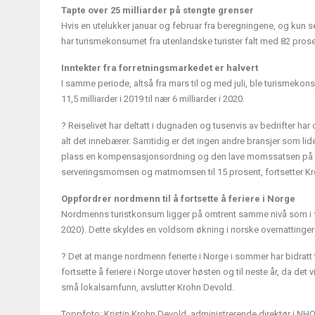
Tapte over 25 milliarder på stengte grenser
Hvis en utelukker januar og februar fra beregningene, og kun ser 
har turismekonsumet fra utenlandske turister falt med 82 prosent
Inntekter fra forretningsmarkedet er halvert
I samme periode, altså fra mars til og med juli, ble turismekon
11,5 milliarder i 2019 til nær 6 milliarder i 2020.
? Reiselivet har deltatt i dugnaden og tusenvis av bedrifter har 
alt det innebærer. Samtidig er det ingen andre bransjer som lid
plass en kompensasjonsordning og den lave momssatsen på 6 p
serveringsmomsen og matmomsen til 15 prosent, fortsetter K
Oppfordrer nordmenn til å fortsette å feriere i Norge
Nordmenns turistkonsum ligger på omtrent samme nivå som i fjor 
2020). Dette skyldes en voldsom økning i norske overnattinger i
? Det at mange nordmenn ferierte i Norge i sommer har bidratt 
fortsette å feriere i Norge utover høsten og til neste år, da det 
små lokalsamfunn, avslutter Krohn Devold.
Toppfoto: Kristin Krohn Devold, administrerende direktør i NHO