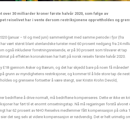
pt over 30 milliarder kroner første halvår 2020, som følge av
pet reiselivet har i vente dersom restriksjonene opprettholdes og gre
2020 (januar – til og med juni) sammenlignet med samme periode i fjor (fra
 har vært størst blant utenlandske turister med 60 prosent nedgang fra 24 millia
 også inkluderer forretningsreisende, er på 30 prosent som tilsvarer et tap
stimat på effekten koronakrisen har hatt på norsk reiseliv første halvår 2020.
ny E18 gjennom Asker og Bærum, og det har skjedd bare på noen få måneder!
p på grunn av myndighetens restriksjoner, og kommer til å lide store tap de nes
ldes og grensene fortsetter å være stengt, sier Kristin Krohn Devold,
er bedriftene å drive normalt, må bedriftene kompenseres. Dette er ikke en kr
iksjoner har ført til et enormt omsetningstap. Nå må regjeringen forstå alvoret
langt har 62 prosent av NHO Reiselivs medlemmer fått kompensasjon på cirka 1
t, sier det seg selv at videre kompensasjon er nødvendig. Det er helt urimelig o
.