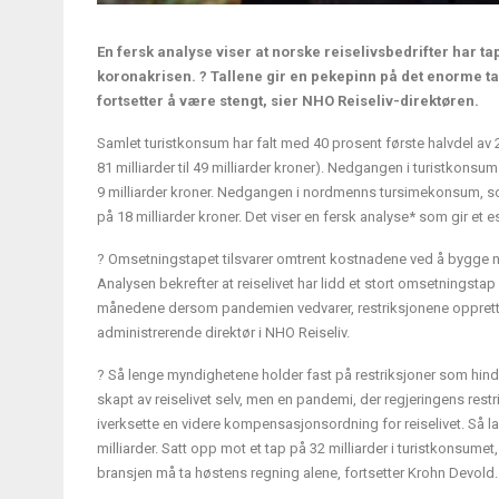
En fersk analyse viser at norske reiselivsbedrifter har ta
koronakrisen. ? Tallene gir en pekepinn på det enorme ta
fortsetter å være stengt, sier NHO Reiseliv-direktøren.
Samlet turistkonsum har falt med 40 prosent første halvdel av 
81 milliarder til 49 milliarder kroner). Nedgangen i turistkonsum
9 milliarder kroner. Nedgangen i nordmenns tursimekonsum, som
på 18 milliarder kroner. Det viser en fersk analyse* som gir et e
? Omsetningstapet tilsvarer omtrent kostnadene ved å bygge 
Analysen bekrefter at reiselivet har lidd et stort omsetningsta
månedene dersom pandemien vedvarer, restriksjonene opprettho
administrerende direktør i NHO Reiseliv.
? Så lenge myndighetene holder fast på restriksjoner som hindr
skapt av reiselivet selv, men en pandemi, der regjeringens restr
iverksette en videre kompensasjonsordning for reiselivet. Så 
milliarder. Satt opp mot et tap på 32 milliarder i turistkonsume
bransjen må ta høstens regning alene, fortsetter Krohn Devold