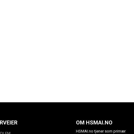
RVEIER
OM HSMAI.NO
HSMAI.no tjener som primær
EDLEM