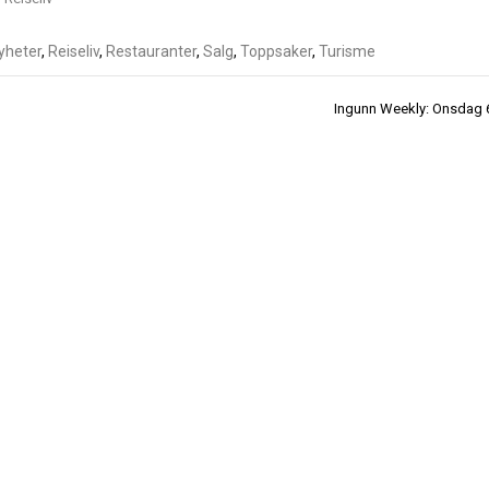
yheter
,
Reiseliv
,
Restauranter
,
Salg
,
Toppsaker
,
Turisme
Ingunn Weekly: Onsdag 6