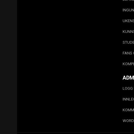
INGUN
UKEN
KUNN
STUD
FANS 
KOMP
ADM
LOGG 
INNL
KOMM
WORD