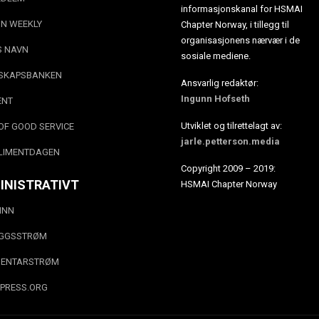
informasjonskanal for HSMAI
N WEEKLY
Chapter Norway, i tillegg til
organisasjonens nærvær i de
S NAVN
sosiale mediene.
SKAPSBANKEN
Ansvarlig redaktør:
Ingunn Hofseth
ENT
Utviklet og tilrettelagt av:
OF GOOD SERVICE
jarle.petterson.media
LIMENTDAGEN
Copyright 2009 – 2019:
INISTRATIVT
HSMAI Chapter Norway
INN
EGGSSTRØM
ENTARSTRØM
PRESS.ORG