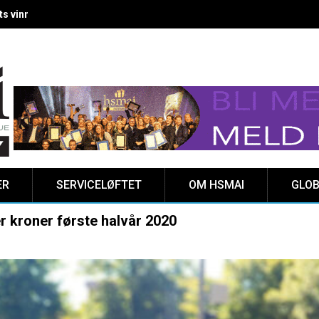
 vinnere kåret på Clarion Hotel The HUB
ER
SERVICELØFTET
OM HSMAI
GLOB
er kroner første halvår 2020