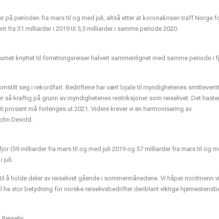
på perioden fra mars til og med juli, altså etter at koronakrisen traff Norge for
 fra 31 milliarder i 2019 til 5,5 milliarder i samme periode 2020.
sumet knyttet til forretningsreiser halvert sammenlignet med samme periode i fj
omstilt seg i rekordfart. Bedriftene har vært lojale til myndighetenes smittevernt
er så kraftig på grunn av myndighetenes restriksjoner som reiselivet. Det haster
rosent må forlenges ut 2021. Videre krever vi en harmonisering av
rohn Devold.
(59 milliarder fra mars til og med juli 2019 og 57 milliarder fra mars til og me
 juli.
til å holde deler av reiselivet gående i sommermånedene. Vi håper nordmenn vi
vil ha stor betydning for norske reiselivsbedrifter deriblant viktige hjørnestensbe
 Reiseliv