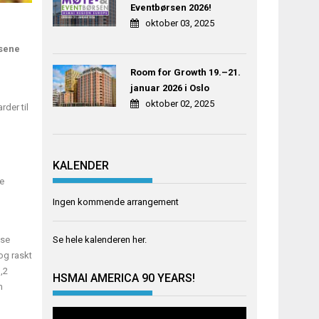
Eventbørsen 2026!
oktober 03, 2025
nsene
Room for Growth 19.–21.
januar 2026 i Oslo
oktober 02, 2025
rder til
KALENDER
te
Ingen kommende arrangement
ise
Se hele kalenderen
her
.
 og raskt
,2
HSMAI AMERICA 90 YEARS!
m
Videoavspiller