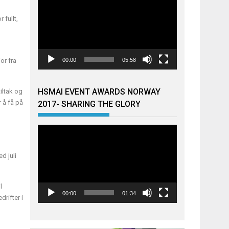
 fullt,
or fra
00:00
05:58
HSMAI EVENT AWARDS NORWAY
iltak og
 å få på
2017- SHARING THE GLORY
Videoavspiller
d juli
l
00:00
01:34
drifter i