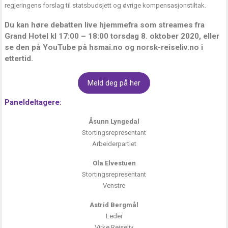
regjeringens forslag til statsbudsjett og øvrige kompensasjonstiltak.
Du kan høre debatten live hjemmefra som streames fra
Grand Hotel kl 17:00 – 18:00 torsdag 8. oktober 2020, eller
se den på YouTube på
hsmai.no
og
norsk-reiseliv.no
i
ettertid.
Meld deg på her
Paneldeltagere:
Åsunn Lyngedal
Stortingsrepresentant
Arbeiderpartiet
Ola Elvestuen
Stortingsrepresentant
Venstre
Astrid Bergmål
Leder
Virke Reiseliv