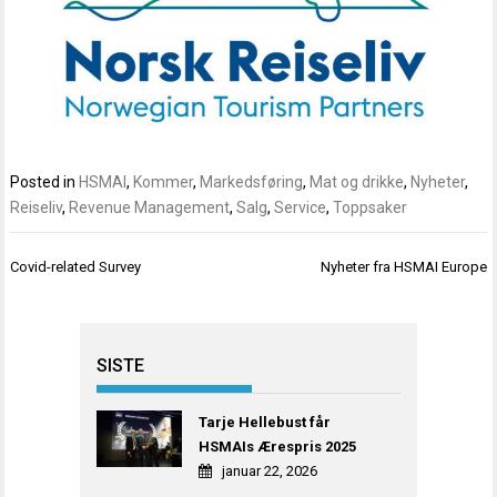
Posted in
HSMAI
,
Kommer
,
Markedsføring
,
Mat og drikke
,
Nyheter
,
Reiseliv
,
Revenue Management
,
Salg
,
Service
,
Toppsaker
Innleggsnavigasjon
Covid-related Survey
Nyheter fra HSMAI Europe
SISTE
Tarje Hellebust får
HSMAIs Ærespris 2025
januar 22, 2026