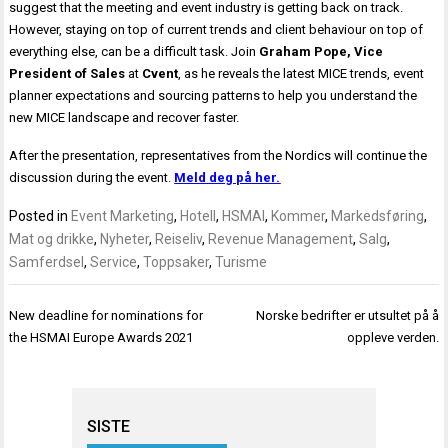
suggest that the meeting and event industry is getting back on track.
However, staying on top of current trends and client behaviour on top of
everything else, can be a difficult task. Join
Graham Pope, Vice
President of Sales
at
Cvent
, as he reveals the latest MICE trends, event
planner expectations and sourcing patterns to help you understand the
new MICE landscape and recover faster.
After the presentation, representatives from the Nordics will continue the
discussion during the event.
Meld deg på her.
Posted in
Event Marketing
,
Hotell
,
HSMAI
,
Kommer
,
Markedsføring
,
Mat og drikke
,
Nyheter
,
Reiseliv
,
Revenue Management
,
Salg
,
Samferdsel
,
Service
,
Toppsaker
,
Turisme
Innleggsnavigasjon
New deadline for nominations for
Norske bedrifter er utsultet på å
the HSMAI Europe Awards 2021
oppleve verden.
SISTE