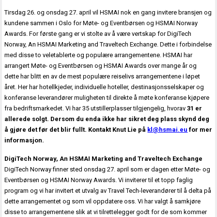
Tirsdag 26. og onsdag 27. april vil HSMAI nok en gang invitere bransjen og
kundene sammen i Oslo for Møte- og Eventbørsen og HSMAI Norway
Awards. For første gang er vi stolte av å være vertskap for DigiTech
Norway, An HSMAI Marketing and Traveltech Exchange. Dette i forbindelse
med disse to veletablerte og populære arrangementene. HSMAI har
arrangert Møte- og Eventbørsen og HSMAI Awards over mange år og
dette har blitt en av de mest populære reiselivs arrangementene i løpet
året. Her har hotellkjeder, individuelle hoteller, destinasjonsselskaper og
konferanse leverandører muligheten til direkte å møte konferanse kjøpere
fra bedriftsmarkedet. Vi har 35 utstillerplasser tilgjengelig, hvorav
31 er
allerede solgt. Dersom du enda ikke har sikret deg plass skynd deg
å gjøre det før det blir fullt. Kontakt Knut Lie på
kl@hsmai.eu
for mer
informasjon.
DigiTech Norway, An HSMAI Marketing and Traveltech Exchange
DigiTech Norway finner sted onsdag 27. april som er dagen etter Møte- og
Eventbørsen og HSMAI Norway Awards. Vi inviterer til et topp faglig
program og vi har invitert et utvalg av Travel Tech-leverandører til å delta på
dette arrangementet og som vil oppdatere oss. Vi har valgt å samkjøre
disse to arrangementene slik at vi tilrettelegger godt for de som kommer