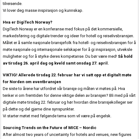
tilreisende.
Vi lover deg masse inspirasjon og kunnskap.
Hva er DigiTech Norway?
DigiTech Norway er en konferanse med fokus på det kommersielle,
markedsføring og digitale trender og ideer for hotell og reiselivsbransjen.
Målet er å samle nasjonale bransjefolk fra hotell- og reiselivsbransjen for å
møte nasjonale og internasjonale selskaper for å gi inspirasjon, utveksle
muligheter og for å styrke deres kompetanse. Du bør være med!
Så hold
av tirsdag 26. april dag og kveld samt onsdag 27. april.
VIKTIG! Allerede tirsdag 22. februar har vi satt opp et digitalt møte
for Norden om eventbransjen
De siste to årene har utfordret vår bransje og måten vi møtes på. Hva
tenker vi om fremtiden for denne viktige delen av bransjen? Bli med på vårt
digitale møte tirsdag 22. februar og hør hvordan dine bransjekolleger ser
på dette og del gjerne dine synspunkter.
Vi starter møtet med følgende tema som vil være på engelsk.
Sourcing Trends on the Future of MICE – Nordic
After almost two years of uncertainty for hotels and venues, new figures